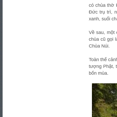
có chùa thờ 
Ðức trụ trì,
xanh, suối c
Về sau, một 
chùa cũ gọi l
Chùa Núi.
Toàn thể cảnh
tượng Phật, 
bốn mùa.