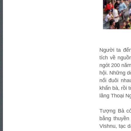
Người ta đến
tích về nguồ
ngót 200 năm
hội. Những d
nối đuôi nh
khấn bà, rồi 
lăng Thoại N
Tượng Bà có
bằng thuyền 
Vishnu, tạc d