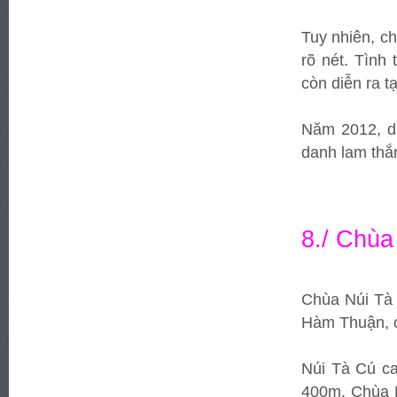
Tuy nhiên, c
rõ nét. Tình
còn diễn ra 
Năm 2012, di
danh lam thắ
8./ Chùa
Chùa Núi Tà 
Hàm Thuận, c
Núi Tà Cú c
400m. Chùa 