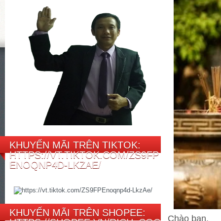
KHUYẾN MÃI TRÊN TIKTOK:
HTTPS://VT.TIKTOK.COM/ZS9FP
ENOQNP4D-LKZAE/
KHUYẾN MÃI TRÊN SHOPEE:
Chào bạn.