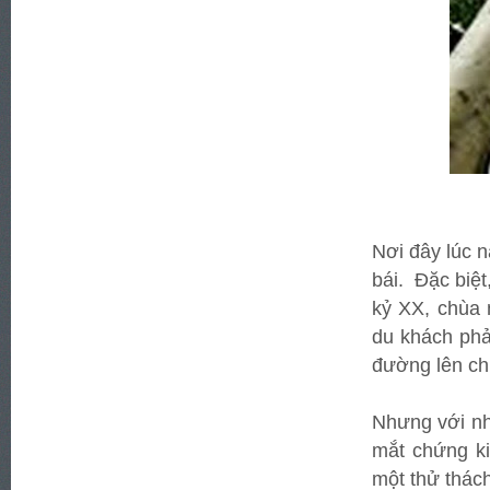
Nơi đây lúc 
bái. Đặc biệ
kỷ XX, chùa 
du khách phả
đường lên ch
Nhưng với nh
mắt chứng ki
một thử thách