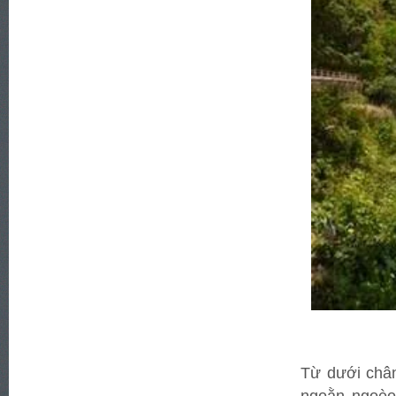
Từ dưới chân
ngoằn ngoèo