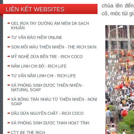
chùa lên đế
LIÊN KẾT WEBSITES
cô, móc túi g
GEL RỬA TAY DƯỠNG ẨM MỀM DA SẠCH
KHUẨN
TƯ VẤN BẢO HIỂM ONLINE
SON MÔI MÀU THIÊN NHIÊN - THE RICH SKIN
MỸ NGHỆ DỪA BẾN TRE - RICH COCO
NẤM LINH CHI ĐỎ - RICH LIFE
TƯ VẤN NẤM LINH CHI - RICH LIFE
XÀ PHÒNG SINH DƯỢC THIÊN NHIÊN -
NATURAL SOAP
XÀ BÔNG TRÁI NHÀU TỪ THIÊN NHIÊN - NONI
SOAP
DẦU DỪA NGUYÊN CHẤT - RICH COCO
XÀ PHÒNG SINH DƯỢC THAN HOẠT TÍNH
CTY BE THE RICH