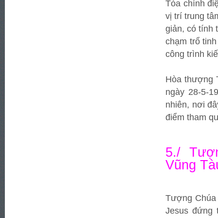
Tòa chính đi
vị trí trung 
giản, có tính
chạm trổ tin
công trình ki
Hòa thượng T
ngày 28-5-1
nhiên, nơi đ
điểm tham qu
5./ Tư
Vũng Tà
Tượng Chúa 
Jesus đứng 