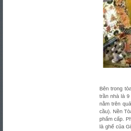
Bên trong tò
trần nhà là 
nằm trên quả
cầu). Nền Tò
phẩm cấp. Ph
là ghế của G