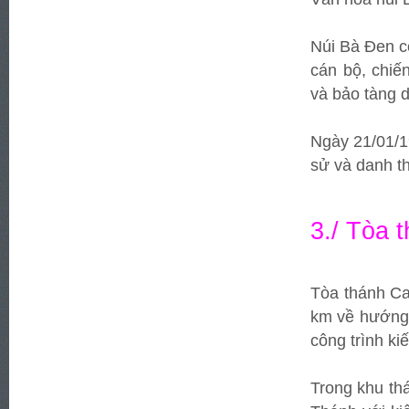
Núi Bà Đen cò
cán bộ, chiế
và bảo tàng 
Ngày 21/01/1
sử và danh t
3./ Tòa 
Tòa thánh Ca
km về hướng 
công trình ki
Trong khu thá