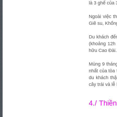
là 3 ghế của 
Ngoài việc t
Giê su, Khổn
Du khách đến
(khoảng 12h 
hữu Cao Đài.
Mùng 9 tháng
nhất của tòa
du khách thậ
cây trái và l
4./ Thiề