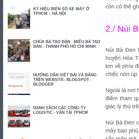
còn có thể gh
KÝ HIỆU BIỂN SỐ XE MÁY Ở
TPHCM – HÀ NỘI
2./ Núi 
CHÙA BÀ TAO ĐÀN - MIẾU BÀ TAO
ĐÀN - THÀNH PHỐ HỒ CHÍ MINH
Núi Bà Đen 
huyện Hòa Th
km về phía đ
chiếc nón úp
HƯỚNG DẪN VIẾT BÀI VÀ ĐĂNG
TRÊN WEBSITE: BLOGSPOT -
BLOGGER
Ngoài là nơi 
điểm tham qu
giác lý thú t
DANH SÁCH CÁC CÔNG TY
LOGISTIC - VẬN TẢI TPHCM
Núi Bà Đen c
mây bao phủ.
sắc mặn mà, 