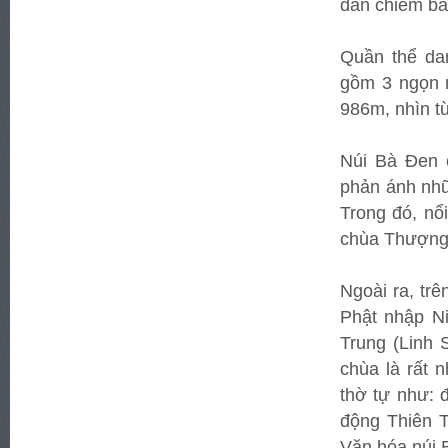
dân chiêm bái
Quần thể dan
gồm 3 ngọn n
986m, nhìn t
Núi Bà Đen c
phản ánh nhữ
Trong đó, nổ
chùa Thượng 
Ngoài ra, tr
Phật nhập N
Trung (Linh
chùa là rất 
thờ tự như:
động Thiên T
Văn hóa núi B