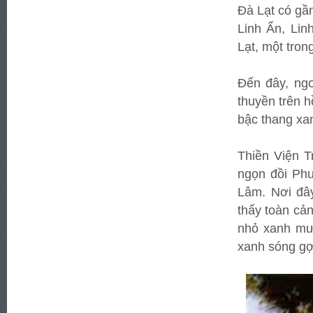
Đà Lạt có gầ
Linh Ẩn, Lin
Lạt, một tron
Đến đây, ngo
thuyền trên 
bậc thang xa
Thiền Viện T
ngọn đồi Ph
Lâm. Nơi đâ
thấy toàn cản
nhỏ xanh mư
xanh sóng gợ