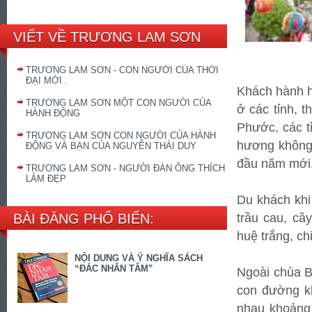
VIẾT VỀ TRƯƠNG LAM SƠN
TRƯƠNG LAM SƠN - CON NGƯỜI CỦA THỜI
ĐẠI MỚI .
Khách hành h
TRƯƠNG LAM SƠN MỘT CON NGƯỜI CỦA
ở các tỉnh, 
HÀNH ĐỘNG
Phước, các t
TRƯƠNG LAM SƠN CON NGƯỜI CỦA HÀNH
hương không 
ĐỘNG VÀ BẠN CỦA NGUYỄN THÁI DUY
đầu năm mới
TRƯƠNG LAM SƠN - NGƯỜI ĐÀN ÔNG THÍCH
LÀM ĐẸP
Du khách khi
trầu cau, câ
BÀI ĐĂNG PHỔ BIẾN:
huệ trắng, c
NỘI DUNG VÀ Ý NGHĨA SÁCH
“ĐẮC NHÂN TÂM”
Ngoài chùa 
con đường kh
nhau khoảng