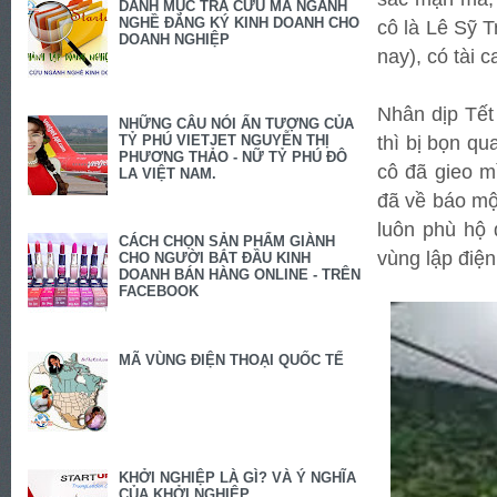
DANH MỤC TRA CỨU MÃ NGÀNH
NGHỀ ĐĂNG KÝ KINH DOANH CHO
cô là Lê Sỹ 
DOANH NGHIỆP
nay), có tài 
Nhân dịp Tết
NHỮNG CÂU NÓI ẤN TƯỢNG CỦA
thì bị bọn q
TỶ PHÚ VIETJET NGUYỄN THỊ
PHƯƠNG THẢO - NỮ TỶ PHÚ ĐÔ
cô đã gieo m
LA VIỆT NAM.
đã về báo mộn
luôn phù hộ 
CÁCH CHỌN SẢN PHẨM GIÀNH
vùng lập điện
CHO NGƯỜI BẮT ĐẦU KINH
DOANH BÁN HÀNG ONLINE - TRÊN
FACEBOOK
MÃ VÙNG ĐIỆN THOẠI QUỐC TẾ
KHỞI NGHIỆP LÀ GÌ? VÀ Ý NGHĨA
CỦA KHỞI NGHIỆP