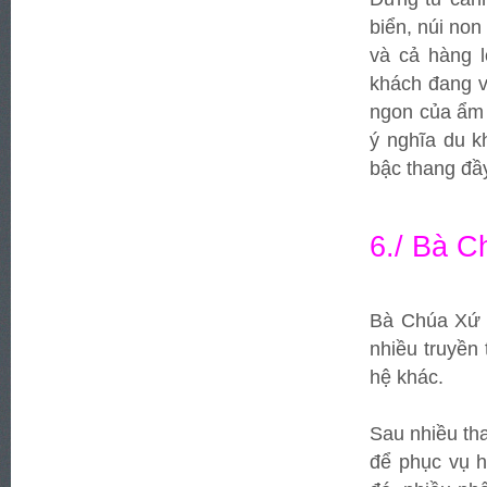
biển, núi no
và cả hàng 
khách đang v
ngon của ẩm
ý nghĩa du 
bậc thang đầy
6./ Bà 
Bà Chúa Xứ 
nhiều truyền
hệ khác.
Sau nhiều tha
để phục vụ h