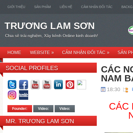
GIỚI THIỆU
SẢN PHẨM
LIÊN HỆ
CẢM NHẬN ĐỐI TÁC
BACK
TRƯƠNG LAM SƠN
Chia sẽ trải nghiệm, Xây kênh Online kinh doanh!
HOME
WEBSITE
»
CẢM NHẬN ĐỐI TÁC
»
SẢN P
CÁC NG
SOCIAL PROFILES
NAM B
18:30
CÁC 
Founder:
Video:
Video:
MR. TRƯƠNG LAM SƠN