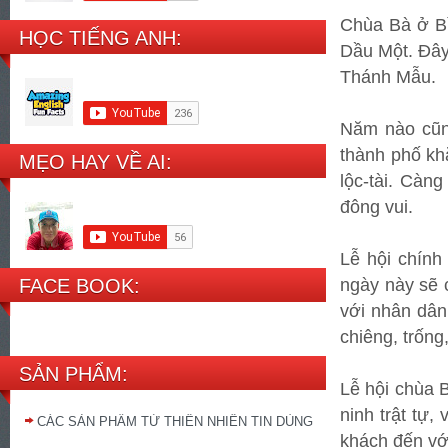
Chùa Bà ở Bì
HỌC TIẾNG ANH:
Dầu Một. Đây
Thánh Mẫu.
Năm nào cũng
thành phố kh
MẸO HAY VỀ AI:
lộc-tài. Càn
đông vui.
Lễ hội chính
ngày này sẽ 
FACE BOOK:
với nhân dân 
chiêng, trống
SẢN PHẨM:
Lễ hội chùa B
ninh trật tự,
CÁC SẢN PHẨM TỪ THIÊN NHIÊN TIN DÙNG
khách đến với