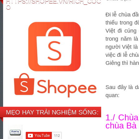
HTTPS://SHOPEE.VN/RICH_COC
O
Đi lễ chùa đ
thiếu trong 
Việt đi cúng
trong năm l
người Việt là
việc đi lễ c
Giêng thì hà
Sau đây là d
quan:
MẸO HAY TRẢI NGHIỆM SỐNG:
1./ Chùa
chùa Bà 