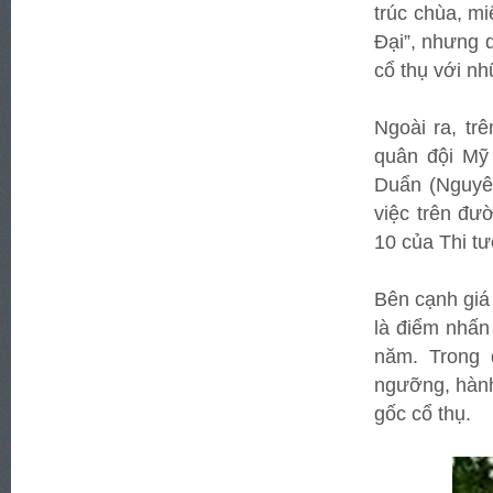
trúc chùa, mi
Đại”, nhưng d
cổ thụ với nh
Ngoài ra, tr
quân đội Mỹ
Duẩn (Nguyê
việc trên đư
10 của Thi t
Bên cạnh giá t
là điểm nhấn
năm. Trong 
ngưỡng, hành
gốc cổ thụ.