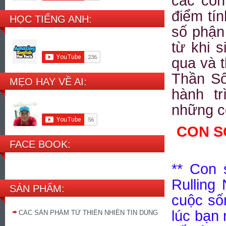
các con
đi
ể
m tín
HỌC TIẾNG ANH:
s
ố
ph
ậ
n
t
ừ
khi s
qua và t
Th
ầ
n S
MẸO HAY VỀ AI:
hành tr
nh
ữ
ng c
CON S
FACE BOOK:
** Con 
Rulling
SẢN PHẨM:
cu
ộ
c s
ố
lúc b
ạ
n
CÁC SẢN PHẨM TỪ THIÊN NHIÊN TIN DÙNG