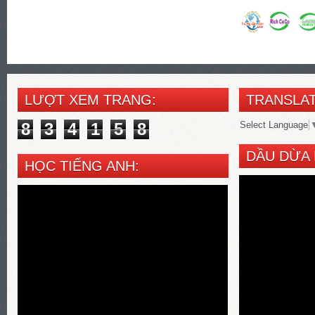
LƯỢT XEM TRANG:
TRANSLAT
8
3
4
1
5
8
Select Language
DẦU DỪA 
HỌC TIẾNG ANH: