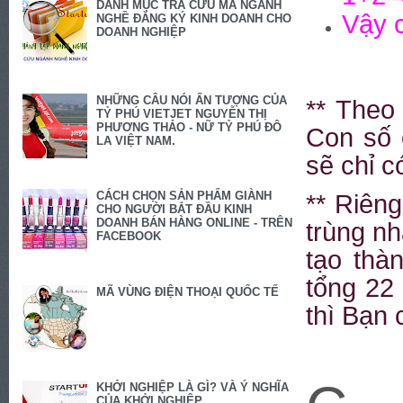
DANH MỤC TRA CỨU MÃ NGÀNH
Vậy c
NGHỀ ĐĂNG KÝ KINH DOANH CHO
DOANH NGHIỆP
NHỮNG CÂU NÓI ẤN TƯỢNG CỦA
** Theo 
TỶ PHÚ VIETJET NGUYỄN THỊ
PHƯƠNG THẢO - NỮ TỶ PHÚ ĐÔ
Con s
ố
LA VIỆT NAM.
s
ẽ
ch
ỉ
có
CÁCH CHỌN SẢN PHẨM GIÀNH
** Riên
CHO NGƯỜI BẮT ĐẦU KINH
DOANH BÁN HÀNG ONLINE - TRÊN
trùng n
FACEBOOK
t
ạ
o thàn
t
ổ
ng 22 
MÃ VÙNG ĐIỆN THOẠI QUỐC TẾ
thì B
ạ
n 
KHỞI NGHIỆP LÀ GÌ? VÀ Ý NGHĨA
CỦA KHỞI NGHIỆP