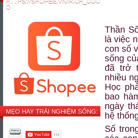
HTTPS://SHOPEE.VN/RICH_COC
O
Th
ầ
n S
là vi
ệ
c n
con s
ố
v
s
ố
ng c
ủ
đã tr
ở
t
nhi
ề
u n
H
ọ
c ph
bao hà
ngày th
MẸO HAY TRẢI NGHIỆM SỐNG:
h
ệ
th
ố
ng
S
ố
trong