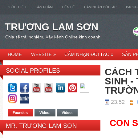
GIỚI THIỆU
SẢN PHẨM
LIÊN HỆ
CẢM NHẬN ĐỐI TÁC
BACK
TRƯƠNG LAM SƠN
Chia sẽ trải nghiệm, Xây kênh Online kinh doanh!
HOME
WEBSITE
»
CẢM NHẬN ĐỐI TÁC
»
SẢN P
CÁCH 
SOCIAL PROFILES
SINH 
TRƯỜN
23:52
Founder:
Video:
Video:
CON S
MR. TRƯƠNG LAM SƠN