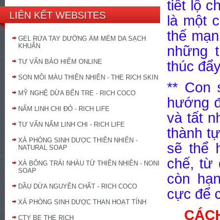
ti
ế
t l
ộ
ch
LIÊN KẾT WEBSITES
là m
ộ
t 
th
ế
m
ạ
n
GEL RỬA TAY DƯỠNG ẨM MỀM DA SẠCH
KHUẨN
nh
ữ
ng 
TƯ VẤN BẢO HIỂM ONLINE
thúc đ
ẩ
y
SON MÔI MÀU THIÊN NHIÊN - THE RICH SKIN
** Con 
MỸ NGHỆ DỪA BẾN TRE - RICH COCO
h
ướ
ng đ
NẤM LINH CHI ĐỎ - RICH LIFE
v
à
t
ấ
t n
TƯ VẤN NẤM LINH CHI - RICH LIFE
thành t
XÀ PHÒNG SINH DƯỢC THIÊN NHIÊN -
s
ẽ
th
ể
h
NATURAL SOAP
ch
ế
, t
ừ
XÀ BÔNG TRÁI NHÀU TỪ THIÊN NHIÊN - NONI
SOAP
còn h
ạ
DẦU DỪA NGUYÊN CHẤT - RICH COCO
c
ự
c đ
ể
c
XÀ PHÒNG SINH DƯỢC THAN HOẠT TÍNH
CÁCH
CTY BE THE RICH