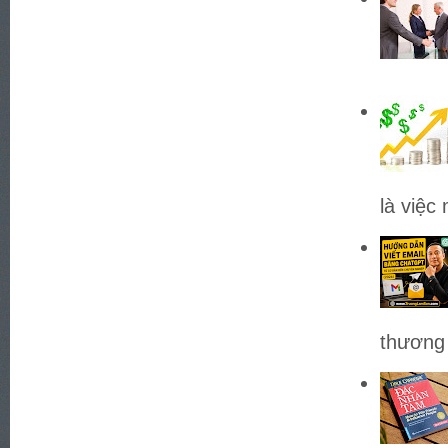
là việc
thương 