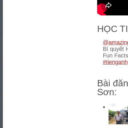
HỌC T
@amazing
Bí quyết 
Fun Fact
#tienganh
Bài đăn
Sơn: