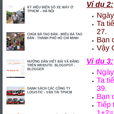
Ví d
ụ
2
:
KÝ HIỆU BIỂN SỐ XE MÁY Ở
TPHCM – HÀ NỘI
Ngày
Ta ti
27.
CHÙA BÀ TAO ĐÀN - MIẾU BÀ TAO
B
ạ
n 
ĐÀN - THÀNH PHỐ HỒ CHÍ MINH
V
ậ
y 
Ví dụ 3:
HƯỚNG DẪN VIẾT BÀI VÀ ĐĂNG
TRÊN WEBSITE: BLOGSPOT -
BLOGGER
Ngày 
Ta t
39.
DANH SÁCH CÁC CÔNG TY
LOGISTIC - VẬN TẢI TPHCM
Bạn c
Tiếp 
1+2=