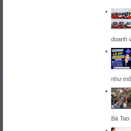
doanh v
như một
Bà Tao 