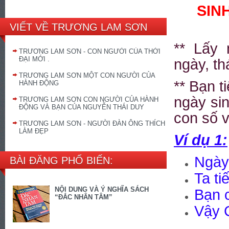
SIN
VIẾT VỀ TRƯƠNG LAM SƠN
** L
ấ
y 
TRƯƠNG LAM SƠN - CON NGƯỜI CỦA THỜI
ĐẠI MỚI .
ngày, th
TRƯƠNG LAM SƠN MỘT CON NGƯỜI CỦA
** B
ạ
n ti
HÀNH ĐỘNG
ngày sin
TRƯƠNG LAM SƠN CON NGƯỜI CỦA HÀNH
ĐỘNG VÀ BẠN CỦA NGUYỄN THÁI DUY
con s
ố
v
TRƯƠNG LAM SƠN - NGƯỜI ĐÀN ÔNG THÍCH
LÀM ĐẸP
Ví d
ụ 1
:
Ngày 
BÀI ĐĂNG PHỔ BIẾN:
Ta ti
NỘI DUNG VÀ Ý NGHĨA SÁCH
B
ạ
n 
“ĐẮC NHÂN TÂM”
V
ậ
y 