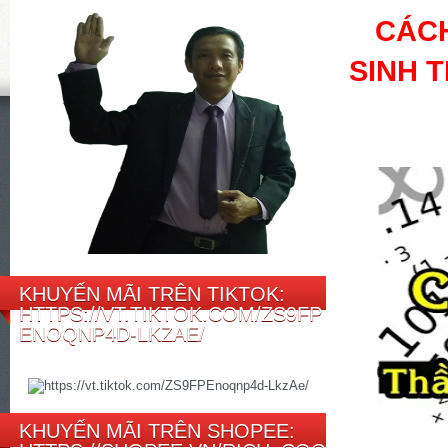
CÁCH
SINH 
KHUYẾN MÃI TRÊN TIKTOK:
HTTPS://VT.TIKTOK.COM/ZS9FP
ENOQNP4D-LKZAE/
KHUYẾN MÃI TRÊN SHOPEE: