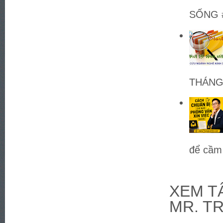
SỐNG #
THÁNG 
để cầm 
XEM TÂ
MR. T