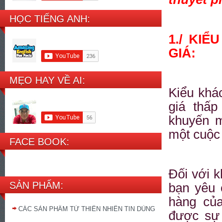
HỌC TIẾNG ANH:
1./ KI
GIÁ:
MẸO HAY VỀ AI:
Kiểu khá
giá thấ
khuyến m
một cuộc
FACE BOOK:
Đối với k
SẢN PHẨM:
bạn yêu 
hàng của
CÁC SẢN PHẨM TỪ THIÊN NHIÊN TIN DÙNG
được sự 