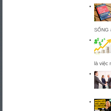
SỐNG #
là việc