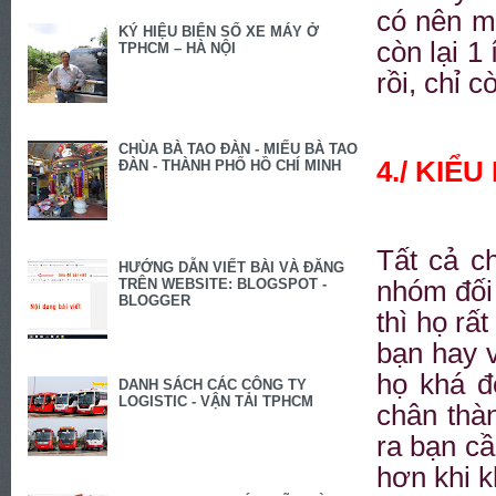
có nên mu
KÝ HIỆU BIỂN SỐ XE MÁY Ở
còn lại 1
TPHCM – HÀ NỘI
rồi, chỉ 
CHÙA BÀ TAO ĐÀN - MIẾU BÀ TAO
4./ KIỂ
ĐÀN - THÀNH PHỐ HỒ CHÍ MINH
Tất cả c
HƯỚNG DẪN VIẾT BÀI VÀ ĐĂNG
TRÊN WEBSITE: BLOGSPOT -
nhóm đối 
BLOGGER
thì họ rấ
bạn hay 
họ khá đ
DANH SÁCH CÁC CÔNG TY
LOGISTIC - VẬN TẢI TPHCM
chân thàn
ra bạn c
hơn khi 