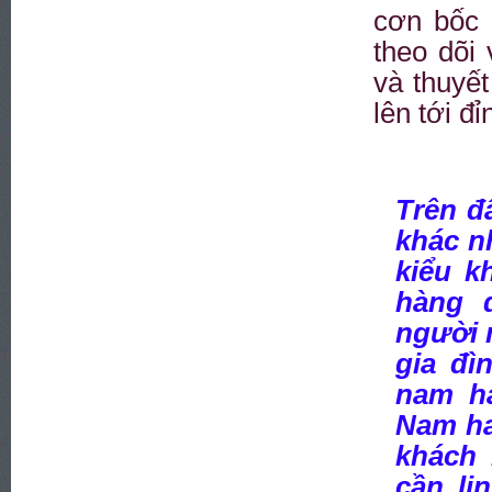
cơn bốc 
theo dõi
và thuyế
lên tới đ
Trên đ
khác n
kiểu k
hàng d
người 
gia đì
nam ha
Nam ha
khách 
cần li