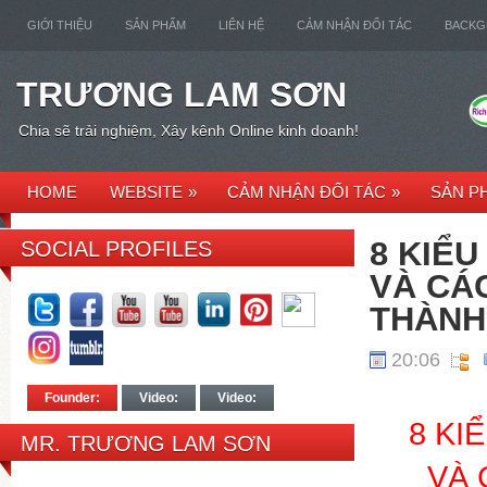
GIỚI THIỆU
SẢN PHẨM
LIÊN HỆ
CẢM NHẬN ĐỐI TÁC
BACK
TRƯƠNG LAM SƠN
Chia sẽ trải nghiệm, Xây kênh Online kinh doanh!
HOME
WEBSITE
»
CẢM NHẬN ĐỐI TÁC
»
SẢN P
8 KIỂ
SOCIAL PROFILES
VÀ CÁ
THÀNH
20:06
Founder:
Video:
Video:
8 KI
MR. TRƯƠNG LAM SƠN
VÀ 