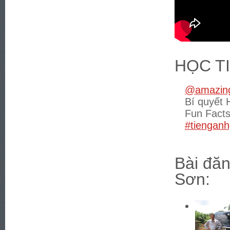
HỌC T
@amazing
Bí quyết 
Fun Fact
#tienganh
Bài đăn
Sơn: