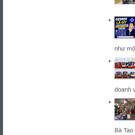
như một
doanh v
Bà Tao 