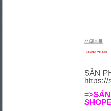
Bài đăng Mới hơn
SẢN P
https:/
=>SẢ
SHOPEE