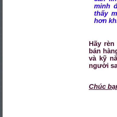
minh đ
thấy 
hơn kh
Hãy rèn
bán hàng
và kỹ nă
người sa
Chúc bạ