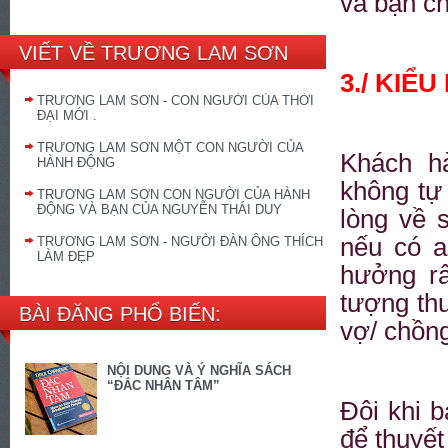
và bạn c
VIẾT VỀ TRƯƠNG LAM SƠN
3./ KIỂ
TRƯƠNG LAM SƠN - CON NGƯỜI CỦA THỜI
ĐẠI MỚI .
TRƯƠNG LAM SƠN MỘT CON NGƯỜI CỦA
Khách h
HÀNH ĐỘNG
không tự
TRƯƠNG LAM SƠN CON NGƯỜI CỦA HÀNH
ĐỘNG VÀ BẠN CỦA NGUYỄN THÁI DUY
lòng về 
nếu có a
TRƯƠNG LAM SƠN - NGƯỜI ĐÀN ÔNG THÍCH
LÀM ĐẸP
hưởng rấ
tượng th
BÀI ĐĂNG PHỔ BIẾN:
vợ/ chồn
NỘI DUNG VÀ Ý NGHĨA SÁCH
“ĐẮC NHÂN TÂM”
Đôi khi 
để thuyết