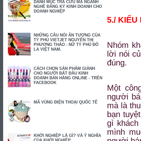
DANH MỤC TRA CỨU MÃ NGÀNH
NGHỀ ĐĂNG KÝ KINH DOANH CHO
DOANH NGHIỆP
5./ KIỂ
NHỮNG CÂU NÓI ẤN TƯỢNG CỦA
TỶ PHÚ VIETJET NGUYỄN THỊ
Nhóm khá
PHƯƠNG THẢO - NỮ TỶ PHÚ ĐÔ
LA VIỆT NAM.
lời nói c
đúng.
CÁCH CHỌN SẢN PHẨM GIÀNH
CHO NGƯỜI BẮT ĐẦU KINH
DOANH BÁN HÀNG ONLINE - TRÊN
FACEBOOK
Một công
người bá
MÃ VÙNG ĐIỆN THOẠI QUỐC TẾ
mà là th
bạn tuyệt
gì khách
mình muố
KHỞI NGHIỆP LÀ GÌ? VÀ Ý NGHĨA
người bá
CỦA KHỞI NGHIỆP