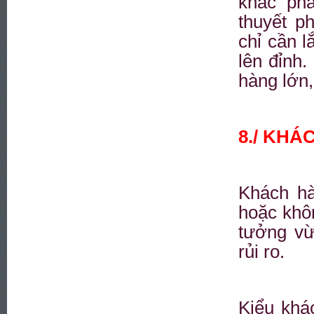
khác phả
thuyết p
chỉ cần l
lên đỉnh.
hàng lớn,
8./ KH
Khách hà
hoặc khô
tưởng vừ
rủi ro.
Kiểu khá