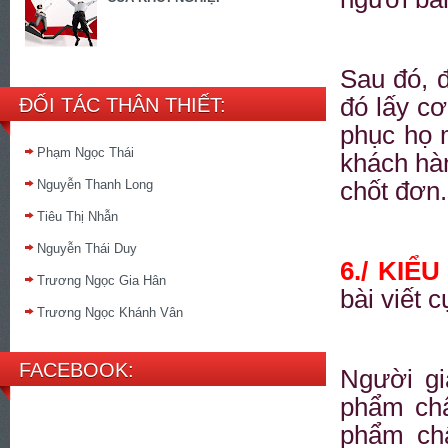
Sau đó, 
đó lấy c
ĐỐI TÁC THÂN THIẾT:
phục họ 
Phạm Ngọc Thái
khách hà
chốt đơn
Nguyễn Thanh Long
Tiêu Thị Nhẫn
Nguyễn Thái Duy
6./ KIỂ
Trương Ngọc Gia Hân
bài viết 
Trương Ngọc Khánh Vân
FACEBOOK:
Người gi
phẩm chấ
phẩm ch