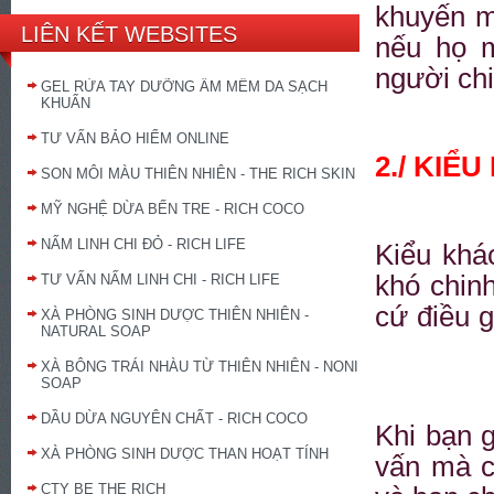
khuyến m
LIÊN KẾT WEBSITES
nếu họ m
người ch
GEL RỬA TAY DƯỠNG ẨM MỀM DA SẠCH
KHUẨN
TƯ VẤN BẢO HIỂM ONLINE
2./ KIỂ
SON MÔI MÀU THIÊN NHIÊN - THE RICH SKIN
MỸ NGHỆ DỪA BẾN TRE - RICH COCO
NẤM LINH CHI ĐỎ - RICH LIFE
Kiểu khá
khó chin
TƯ VẤN NẤM LINH CHI - RICH LIFE
cứ điều g
XÀ PHÒNG SINH DƯỢC THIÊN NHIÊN -
NATURAL SOAP
XÀ BÔNG TRÁI NHÀU TỪ THIÊN NHIÊN - NONI
SOAP
DẦU DỪA NGUYÊN CHẤT - RICH COCO
Khi bạn 
XÀ PHÒNG SINH DƯỢC THAN HOẠT TÍNH
vấn mà c
CTY BE THE RICH