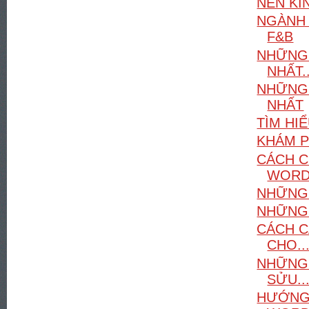
NÊN KI
NGÀNH 
F&B
NHỮNG 
NHẤT..
NHỮNG 
NHẤT
TÌM HI
KHÁM P
CÁCH C
WORD
NHỮNG 
NHỮNG 
CÁCH C
CHO..
NHỮNG 
SỬU..
HƯỚNG 