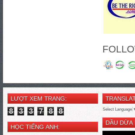
FOLLO
LƯỢT XEM TRANG:
TRANSLAT
8
3
3
7
8
8
Select Language
DẦU DỪA 
HỌC TIẾNG ANH: