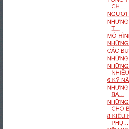
CH...
NGƯỜI 
NHỮNG 
T...
MÔ HÌN
NHỮNG 
CÁC BƯ
NHỮNG 
NHỮNG 
NHIỀU.
6 KỸ NĂ
NHỮNG 
BẠ...
NHỮNG 
CHO B
8 KIỂU
PHỤ...