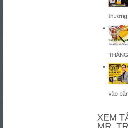
thương 
THÁNG 
vào bằn
XEM TÂ
MR. T