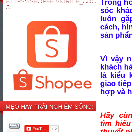
HTTPS://SHOPEE.VN/RICH_COC
Trong ho
O
sóc khác
luôn gặ
cách, hì
sản phẩ
Vì vậy 
khách hà
là kiểu
giao tiế
hợp và h
MẸO HAY TRẢI NGHIỆM SỐNG:
Hãy cùn
tìm hiểu
thuyết p