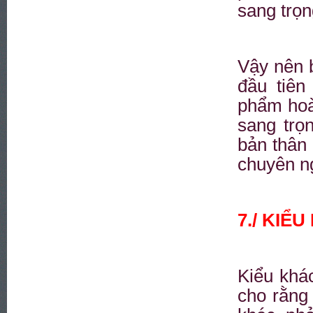
sang trọn
Vậy nên 
đầu tiê
phẩm hoà
sang trọ
bản thân
chuyên n
7./ KI
Kiểu khá
cho rằng