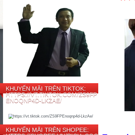
KHUYẾN MÃI TRÊN TIKTOK:
HTTPS://VT.TIKTOK.COM/ZS9FP
ENOQNP4D-LKZAE/
KHUYẾN MÃI TRÊN SHOPEE: