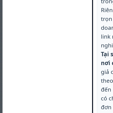
tron
Riên
trọn
doan
link
nghi
Tại 
nơi 
giả 
theo
đến 
có c
đơn 