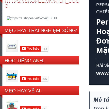
HTTPS://SHOPEE.VN/RICH_COC
PERS
O
CHIẾ
Per
Hoạ
MẸO HAY TRẢI NGHIỆM SỐNG:
Đơn
Mặ
HỌC TIẾNG ANH:
Bài vi
www.
MẸO HAY VỀ AI:
Mô tả
trọn l