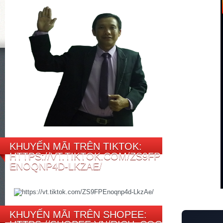
KHUYẾN MÃI TRÊN TIKTOK:
HTTPS://VT.TIKTOK.COM/ZS9FP
ENOQNP4D-LKZAE/
KHUYẾN MÃI TRÊN SHOPEE: