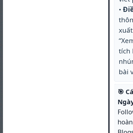
•
Đi
thôn
xuất
“Xem
tích
nhún
bài v
🎯 C
Ngày
Foll
hoàn 
Blog