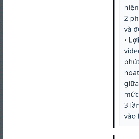
hiện
2 ph
và đ
•
Lợi
vide
phút
hoạt
giữa
mức
3 lầ
vào 