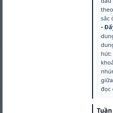
đầu 
theo
sắc 
•
Đẩ
dung
dung
hút:
khoả
nhún
giữa
đọc 
Tuần 