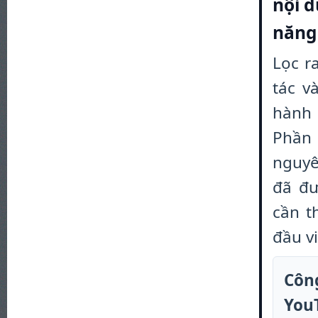
nội d
năng 
Lọc r
tác v
hành 
Phần 
nguyê
đã đư
cần t
đầu vi
Côn
You