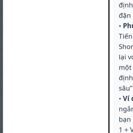
định
đặn 
•
Ph
Tiến
Shor
lại 
một 
định
sâu”
•
Ví
ngắn
bạn 
1 + 