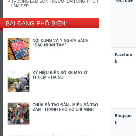
YouTube
TRƯƠNG LAM SƠN - NGƯỜI ĐÀN ÔNG THÍCH
LÀM ĐẸP
BÀI ĐĂNG PHỔ BIẾN:
NỘI DUNG VÀ Ý NGHĨA SÁCH
“ĐẮC NHÂN TÂM”
Faceboo
k
KÝ HIỆU BIỂN SỐ XE MÁY Ở
TPHCM – HÀ NỘI
CHÙA BÀ TAO ĐÀN - MIẾU BÀ TAO
ĐÀN - THÀNH PHỐ HỒ CHÍ MINH
Blogspo
t