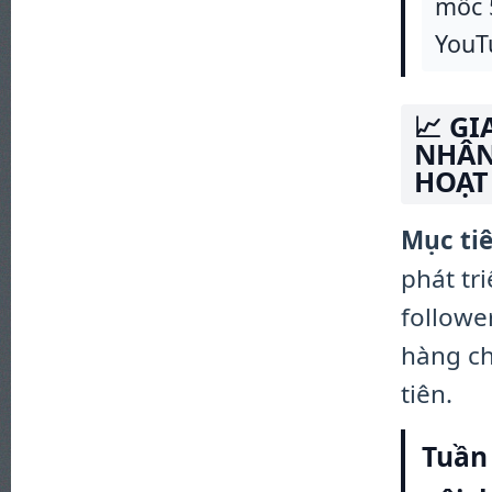
mốc 
YouT
📈 GI
NHÂN
HOẠT
Mục tiê
phát tr
followe
hàng ch
tiên.
Tuần 