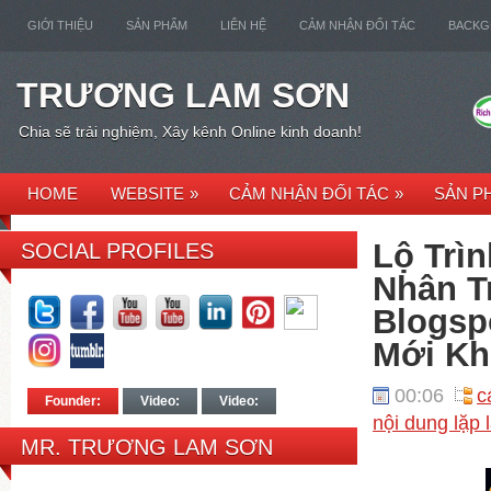
GIỚI THIỆU
SẢN PHẨM
LIÊN HỆ
CẢM NHẬN ĐỐI TÁC
BACK
TRƯƠNG LAM SƠN
Chia sẽ trải nghiệm, Xây kênh Online kinh doanh!
HOME
WEBSITE
»
CẢM NHẬN ĐỐI TÁC
»
SẢN P
Lộ Trì
SOCIAL PROFILES
Nhân T
Blogsp
Mới Kh
00:06
c
Founder:
Video:
Video:
nội dung lặp 
MR. TRƯƠNG LAM SƠN