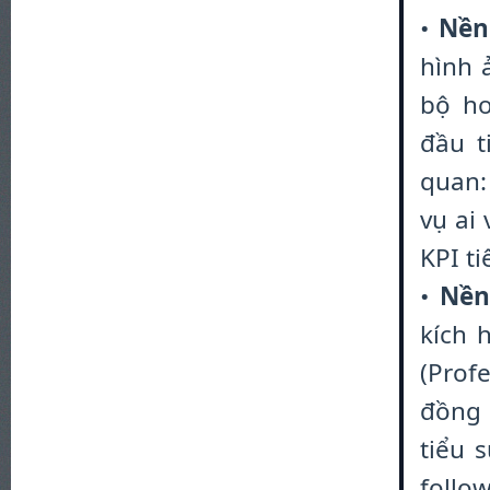
•
Nền
hình 
bộ ho
đầu t
quan:
vụ ai 
KPI ti
•
Nền
kích 
(Prof
đồng 
tiểu 
follow