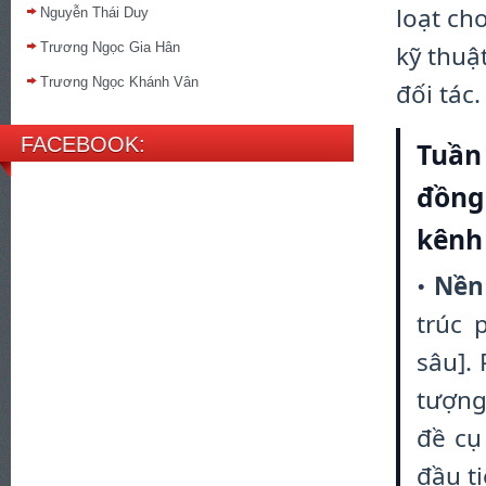
loạt ch
Nguyễn Thái Duy
kỹ thuậ
Trương Ngọc Gia Hân
Trương Ngọc Khánh Vân
đối tác.
FACEBOOK:
Tuần 
đồng
kênh
•
Nền
trúc 
sâu].
tượng
đề cụ
đầu ti