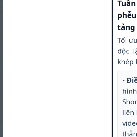
Tuần 
phễu 
tảng
Tối ư
độc l
khép 
•
Đi
hình
Shor
liên
vide
thẳn