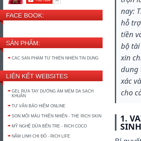
nay: T
FACE BOOK:
hỗ tr
tiền v
SẢN PHẨM:
bộ tài
xin ch
CÁC SẢN PHẨM TỪ THIÊN NHIÊN TIN DÙNG
dung t
LIÊN KẾT WEBSITES
xác v
cho cả
GEL RỬA TAY DƯỠNG ẨM MỀM DA SẠCH
KHUẨN
TƯ VẤN BẢO HIỂM ONLINE
1. V
SON MÔI MÀU THIÊN NHIÊN - THE RICH SKIN
SINH
MỸ NGHỆ DỪA BẾN TRE - RICH COCO
NẤM LINH CHI ĐỎ - RICH LIFE
Bí quyế