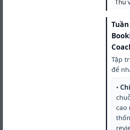
Thu 
Tuần 
Book
Coac
Tập t
để nh
•
Ch
chuỗ
cao 
thốn
revi