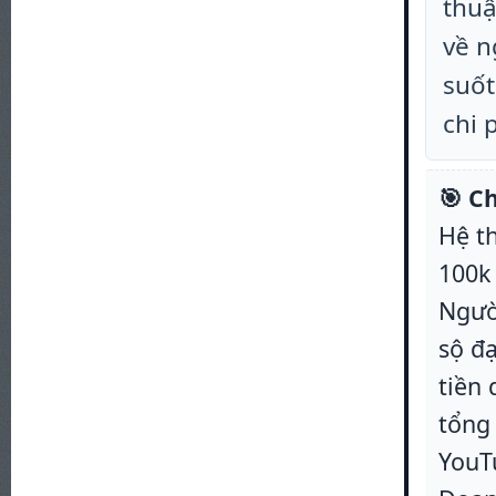
thuậ
về n
suốt
chi 
🎯 C
Hệ t
100k
Người
sộ đạ
tiền
tổng
YouT