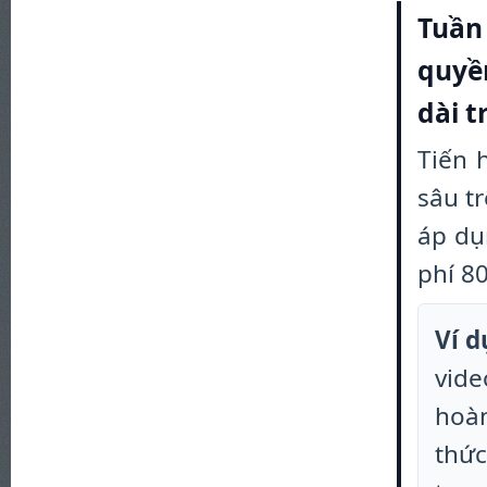
Tuần 
quyề
dài 
Tiến 
sâu t
áp dụ
phí 80
Ví d
vide
hoàn
thức