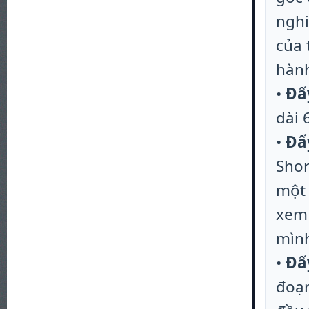
nghi
của 
hành
•
Đẩy
dài 
•
Đẩ
Shor
một 
xem 
mình
•
Đẩ
đoạn