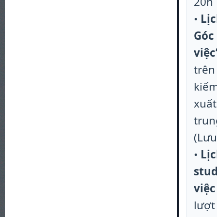
20h 
•
Lịc
Góc
việc
trên
kiếm
xuất
trun
(Lưu
•
Lị
stud
việc
lượt