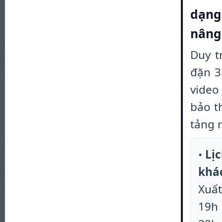
dạng
nâng
Duy t
đặn 3
video
bảo t
tảng 
•
Lị
khác
Xuất
19h 