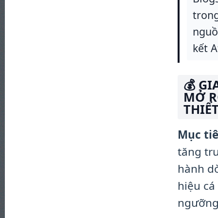
trong
nguồ
kết Af
💰 GI
MỞ R
THIẾ
Mục tiê
tăng tr
hành d
hiệu cá
ngưỡng 