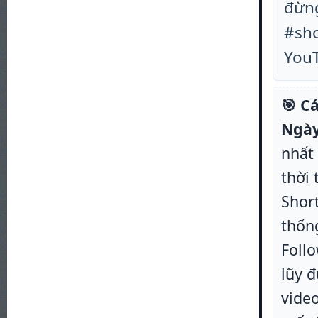
đừng
#sho
You
🎯 C
Ngày
nhất
thời 
Short
thống
Foll
lũy đ
vide