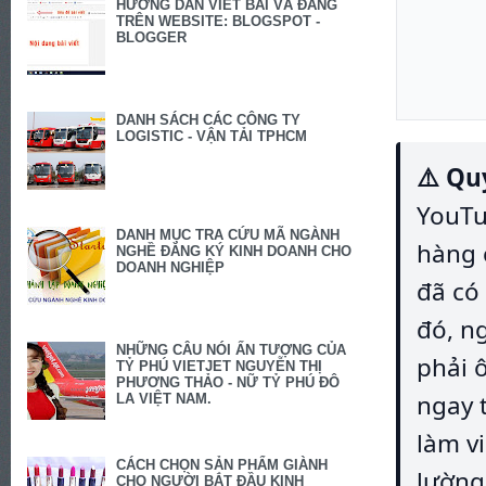
HƯỚNG DẪN VIẾT BÀI VÀ ĐĂNG
TRÊN WEBSITE: BLOGSPOT -
BLOGGER
DANH SÁCH CÁC CÔNG TY
LOGISTIC - VẬN TẢI TPHCM
⚠️ Qu
YouTu
DANH MỤC TRA CỨU MÃ NGÀNH
hàng 
NGHỀ ĐĂNG KÝ KINH DOANH CHO
DOANH NGHIỆP
đã có
đó, n
NHỮNG CÂU NÓI ẤN TƯỢNG CỦA
phải 
TỶ PHÚ VIETJET NGUYỄN THỊ
PHƯƠNG THẢO - NỮ TỶ PHÚ ĐÔ
ngay t
LA VIỆT NAM.
làm v
CÁCH CHỌN SẢN PHẨM GIÀNH
lường
CHO NGƯỜI BẮT ĐẦU KINH