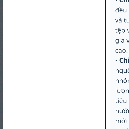
đều 
và t
tệp 
gia 
cao.
•
Ch
nguồ
nhóm
lượn
tiêu
hướ
mới 