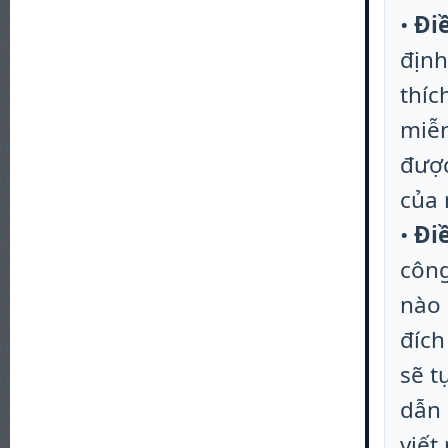
•
Đi
định
thíc
miễn
được
của 
•
Đi
công
nào 
đích
sẽ t
dẫn 
viết