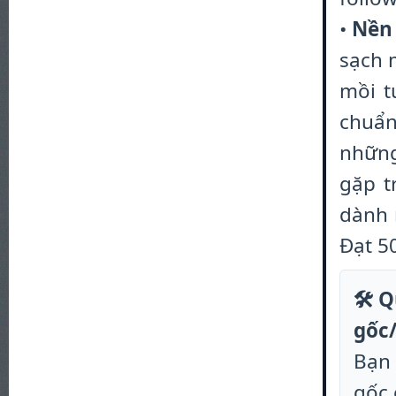
•
Nền 
sạch 
mồi t
chuẩn
những
gặp t
dành 
Đạt 50
🛠️ 
gốc/
Bạn 
gốc 