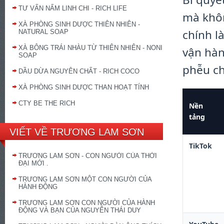
TƯ VẤN NẤM LINH CHI - RICH LIFE
mà khôn
XÀ PHÒNG SINH DƯỢC THIÊN NHIÊN -
chính l
NATURAL SOAP
XÀ BÔNG TRÁI NHÀU TỪ THIÊN NHIÊN - NONI
vận hàn
SOAP
phễu ch
DẦU DỪA NGUYÊN CHẤT - RICH COCO
XÀ PHÒNG SINH DƯỢC THAN HOẠT TÍNH
CTY BE THE RICH
Nền
tảng
VIẾT VỀ TRƯƠNG LAM SƠN
TikTok
TRƯƠNG LAM SƠN - CON NGƯỜI CỦA THỜI
ĐẠI MỚI .
TRƯƠNG LAM SƠN MỘT CON NGƯỜI CỦA
HÀNH ĐỘNG
TRƯƠNG LAM SƠN CON NGƯỜI CỦA HÀNH
ĐỘNG VÀ BẠN CỦA NGUYỄN THÁI DUY