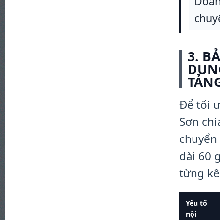
Doan
chuy
3. B
DUNG
TẢNG
Để tối 
Sơn chi
chuyển 
dài 60 
từng kê
Yếu tố
nội