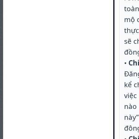
toàn
mộ c
thực
sẽ c
đồng
•
Ch
Đăng
kể c
việc
nào 
này”
đôn
•
Ch