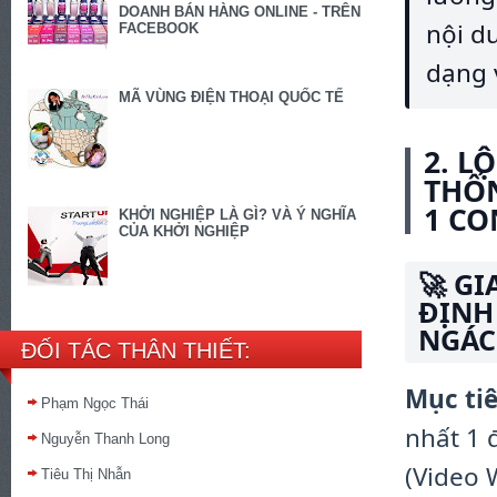
DOANH BÁN HÀNG ONLINE - TRÊN
nội d
FACEBOOK
dạng 
MÃ VÙNG ĐIỆN THOẠI QUỐC TẾ
2. L
THỐN
1 CO
KHỞI NGHIỆP LÀ GÌ? VÀ Ý NGHĨA
CỦA KHỞI NGHIỆP
🚀 GI
ĐỊNH
NGÁC
ĐỐI TÁC THÂN THIẾT:
Mục tiê
Phạm Ngọc Thái
nhất 1 
Nguyễn Thanh Long
(Video 
Tiêu Thị Nhẫn