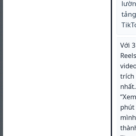
lườn
tảng
TikT
Với 3
Reels
video
trích
nhất
“Xem 
phút
mình 
thàn