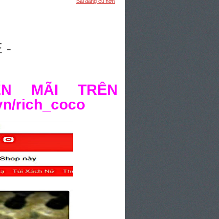
Bài đăng cũ hơn
 -
ẾN MÃI TRÊN
vn/rich_coco