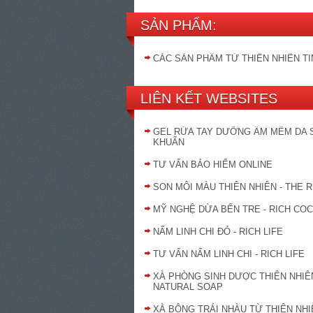
SẢN PHẨM:
CÁC SẢN PHẨM TỪ THIÊN NHIÊN T
LIÊN KẾT WEBSITES
GEL RỬA TAY DƯỠNG ẨM MỀM DA 
KHUẨN
TƯ VẤN BẢO HIỂM ONLINE
SON MÔI MÀU THIÊN NHIÊN - THE R
MỸ NGHỆ DỪA BẾN TRE - RICH CO
NẤM LINH CHI ĐỎ - RICH LIFE
TƯ VẤN NẤM LINH CHI - RICH LIFE
XÀ PHÒNG SINH DƯỢC THIÊN NHIÊN
NATURAL SOAP
XÀ BÔNG TRÁI NHÀU TỪ THIÊN NHIÊ