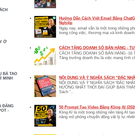
SÁCH
Hướng Dẫn Cách Viết Email Bằng ChatG
Nghiệp
Ngày nay, email vẫn là một trong những ph
trong công việc, thương mại và kinh doanh.
Y Ở
CÁCH TĂNG DOANH SỐ BÁN HÀNG - TU
CÁCH TĂNG DOANH SỐ BÁN HÀNG -16 
Tăng trưởng doanh thu là việc mang tính ch
U BÀ TAO
NỘI DUNG VÀ Ý NGHĨA SÁCH “ĐẮC NH
Í MINH
NỘI DUNG VÀ Ý NGHĨA SÁCH “ĐẮC NH
HƯỞNG NHẤT THỜI ĐẠI GIÚP BẠN TH
Sách “...
À ĐĂNG
50 Prompt Tạo Video Bằng Kling AI (202
OT -
Kling AI là một trong những nền tảng AI tạ
năng mô phỏng chuyển động vật lý tự nhiên