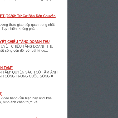
PT (2026): Từ Cơ Bản Đến Chuyên
ương thức giao tiếp quan trọng nhất
 Tuy nhiên, không phả...
YỆT CHIÊU TĂNG DOANH THU
TUYỆT CHIÊU TĂNG DOANH THU
ất sống còn đối với bất kì do...
ÂN TÂM”
ÂN TÂM” QUYỂN SÁCH CÓ TẦM ẢNH
ÀNH CÔNG TRONG CUỘC SỐNG #
6)
o video hàng đầu hiện nay nhờ khả
, hình ảnh chân thực và...