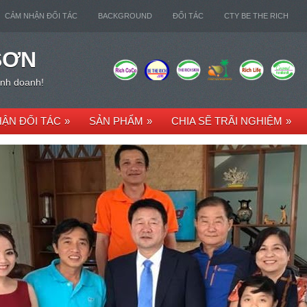
CẢM NHẬN ĐỐI TÁC
BACKGROUND
ĐỐI TÁC
CTY BE THE RICH
SƠN
kinh doanh!
ẬN ĐỐI TÁC
»
SẢN PHẨM
»
CHIA SẼ TRÃI NGHIỆM
»