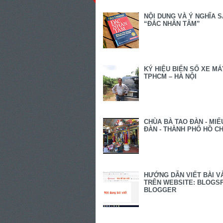
NỘI DUNG VÀ Ý NGHĨA 
“ĐẮC NHÂN TÂM”
KÝ HIỆU BIỂN SỐ XE MÁ
TPHCM – HÀ NỘI
CHÙA BÀ TAO ĐÀN - MIẾ
ĐÀN - THÀNH PHỐ HỒ CH
HƯỚNG DẪN VIẾT BÀI V
TRÊN WEBSITE: BLOGSP
BLOGGER