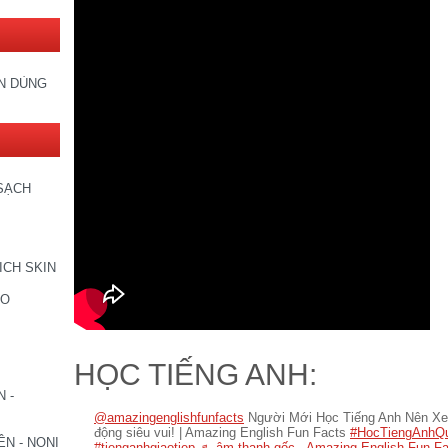
IN DÙNG
SẠCH
ICH SKIN
CO
HỌC TIẾNG ANH:
 -
@amazingenglishfunfacts
Người Mới Học Tiếng Anh Nên Xem
động siêu vui! | Amazing English Fun Facts
#HocTiengAnhQ
N - NONI
#tienganhgiaotiep
♬ âm thanh gốc - Amazing English Fun Fa