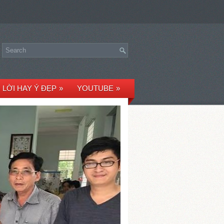
LỜI HAY Ý ĐẸP
»
YOUTUBE
»