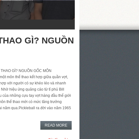
THAO GÌ? NGUỒN
Ể THAO GÌ? NGUỒN GỐC MÔN
ột môn thể thao kết hợp giữa quần vợt,
hợp với người có sự khéo léo và nhanh
 Nhờ hiệu ứng quảng cáo từ tỉ phú Bill
ấu của những cựu tay vợt hàng đầu thế giới
 môn thể thao mới có mức tăng trưởng
vài năm qua.Pickleball ra đời vào năm 1965
READ MORE