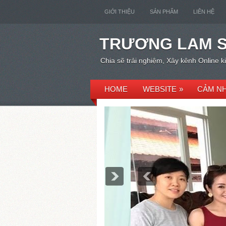
GIỚI THIỆU
SẢN PHẨM
LIÊN HỆ
TRƯƠNG LAM 
Chia sẽ trải nghiệm, Xây kênh Online 
HOME
WEBSITE
»
CẢM NH