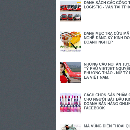
DANH SÁCH CÁC CÔNG 
LOGISTIC - VẬN TẢI TP
DANH MỤC TRA CỨU MÃ
NGHỀ ĐĂNG KÝ KINH D
DOANH NGHIỆP
NHỮNG CÂU NÓI ẤN TƯ
TỶ PHÚ VIETJET NGUYỄ
PHƯƠNG THẢO - NỮ TỶ 
LA VIỆT NAM.
CÁCH CHỌN SẢN PHẨM 
CHO NGƯỜI BẮT ĐẦU KI
DOANH BÁN HÀNG ONLIN
FACEBOOK
MÃ VÙNG ĐIỆN THOẠI Q