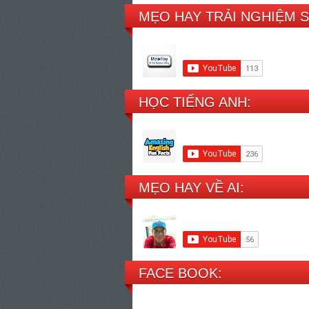
MẸO HAY TRẢI NGHIỆM 
HỌC TIẾNG ANH:
MẸO HAY VỀ AI:
FACE BOOK: