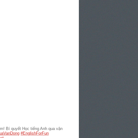
! Bí quyết Học tiếng Anh qua vận
uaVanDong
#EnglishForFun
ct