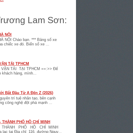
 Trương Lam Sơn:
HÀ NỘI
NỘI Chào bạn. *** Bảng số xe
chiếc xe đó. Biển số xe ...
VẬN TẢI TPHCM
 VẬN TẢI TẠI TPHCM ==:>> Để
o khách hàng, mình...
i Bắt Đầu Từ A Đến Z (2026)
guyên trí tuệ nhân tạo, bên cạnh
ng công nghệ đột phá mạnh ...
- THÀNH PHỐ HỒ CHÍ MINH
ĐÀN THÀNH PHỐ HỒ CHÍ MINH
lạc tại Địa chỉ: 116, đường Nguy...