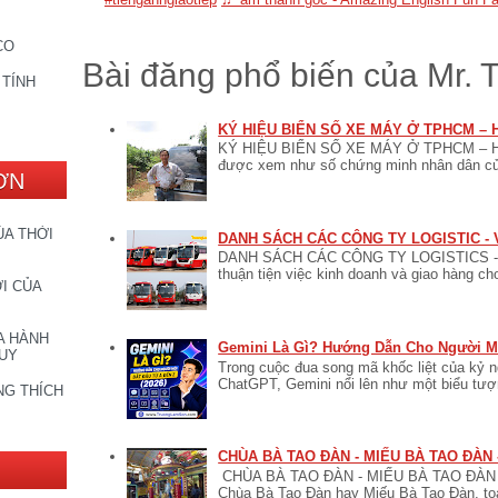
CO
Bài đăng phổ biến của Mr.
 TÍNH
KÝ HIỆU BIỂN SỐ XE MÁY Ở TPHCM – 
KÝ HIỆU BIỂN SỐ XE MÁY Ở TPHCM – HÀ 
được xem như số chứng minh nhân dân của 
ƠN
ỦA THỜI
DANH SÁCH CÁC CÔNG TY LOGISTIC - 
DANH SÁCH CÁC CÔNG TY LOGISTICS -
thuận tiện việc kinh doanh và giao hàng ch
I CỦA
A HÀNH
Gemini Là Gì? Hướng Dẫn Cho Người Mớ
DUY
Trong cuộc đua song mã khốc liệt của kỷ n
ChatGPT, Gemini nổi lên như một biểu tượ
NG THÍCH
CHÙA BÀ TAO ĐÀN - MIẾU BÀ TAO ĐÀN 
CHÙA BÀ TAO ĐÀN - MIẾU BÀ TAO 
Chùa Bà Tao Đàn hay Miếu Bà Tao Đàn, tọa 