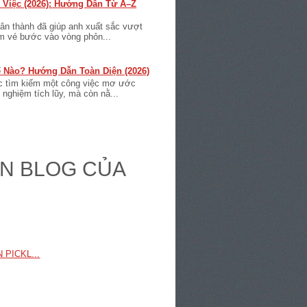
 Việc (2026): Hướng Dẫn Từ A–Z
ân thành đã giúp anh xuất sắc vượt
ấm vé bước vào vòng phỏn...
 Nào? Hướng Dẫn Toàn Diện (2026)
ệc tìm kiếm một công việc mơ ước
nghiệm tích lũy, mà còn nằ...
RÊN BLOG CỦA
PICKL...