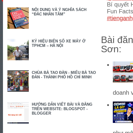
Bí quyết 
NỘI DUNG VÀ Ý NGHĨA SÁCH
Fun Fact
“ĐẮC NHÂN TÂM”
#tienganh
Bài đăn
KÝ HIỆU BIỂN SỐ XE MÁY Ở
TPHCM – HÀ NỘI
Sơn:
CHÙA BÀ TAO ĐÀN - MIẾU BÀ TAO
ĐÀN - THÀNH PHỐ HỒ CHÍ MINH
doanh v
HƯỚNG DẪN VIẾT BÀI VÀ ĐĂNG
TRÊN WEBSITE: BLOGSPOT -
BLOGGER
như một