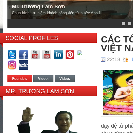
Mr. Trương Lam Sơn
Lưu niệm khách hàng từ Mỹ!
AAAAA
6
7
8
CÁC TÔ
SOCIAL PROFILES
VIỆT 
22:18
Founder:
Video:
Video:
MR. TRƯƠNG LAM SƠN
dạy đệ tử phả