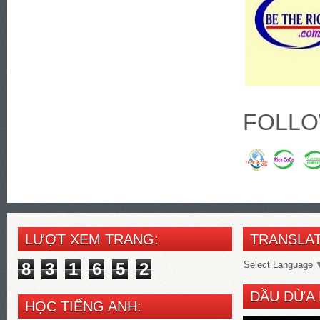
FOLLO
LƯỢT XEM TRANG:
TRANSLAT
8
3
1
6
5
2
Select Language
DẦU DỪA 
HỌC TIẾNG ANH: