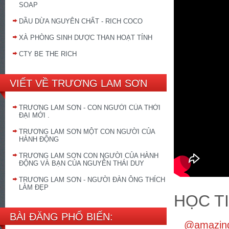
SOAP
DẦU DỪA NGUYÊN CHẤT - RICH COCO
XÀ PHÒNG SINH DƯỢC THAN HOẠT TÍNH
CTY BE THE RICH
VIẾT VỀ TRƯƠNG LAM SƠN
TRƯƠNG LAM SƠN - CON NGƯỜI CỦA THỜI
ĐẠI MỚI .
TRƯƠNG LAM SƠN MỘT CON NGƯỜI CỦA
HÀNH ĐỘNG
TRƯƠNG LAM SƠN CON NGƯỜI CỦA HÀNH
ĐỘNG VÀ BẠN CỦA NGUYỄN THÁI DUY
TRƯƠNG LAM SƠN - NGƯỜI ĐÀN ÔNG THÍCH
LÀM ĐẸP
HỌC T
BÀI ĐĂNG PHỔ BIẾN:
@amazing