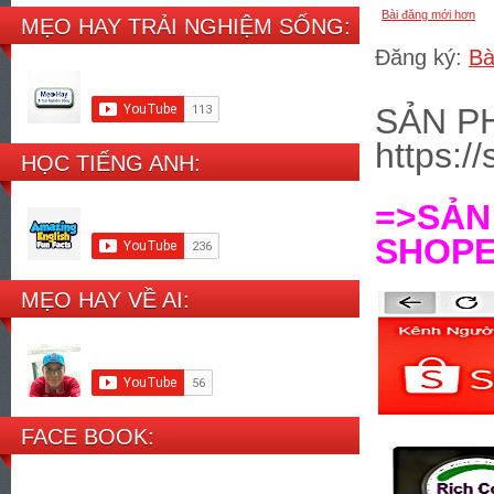
Bài đăng mới hơn
MẸO HAY TRẢI NGHIỆM SỐNG:
Đăng ký:
Bà
SẢN P
https:/
HỌC TIẾNG ANH:
=>SẢ
SHOPEE
MẸO HAY VỀ AI:
FACE BOOK: