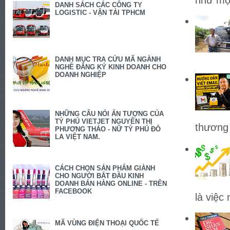
DANH SÁCH CÁC CÔNG TY
LOGISTIC - VẬN TẢI TPHCM
DANH MỤC TRA CỨU MÃ NGÀNH
NGHỀ ĐĂNG KÝ KINH DOANH CHO
DOANH NGHIỆP
NHỮNG CÂU NÓI ẤN TƯỢNG CỦA
TỶ PHÚ VIETJET NGUYỄN THỊ
thương 
PHƯƠNG THẢO - NỮ TỶ PHÚ ĐÔ
LA VIỆT NAM.
CÁCH CHỌN SẢN PHẨM GIÀNH
CHO NGƯỜI BẮT ĐẦU KINH
DOANH BÁN HÀNG ONLINE - TRÊN
FACEBOOK
là việc
MÃ VÙNG ĐIỆN THOẠI QUỐC TẾ