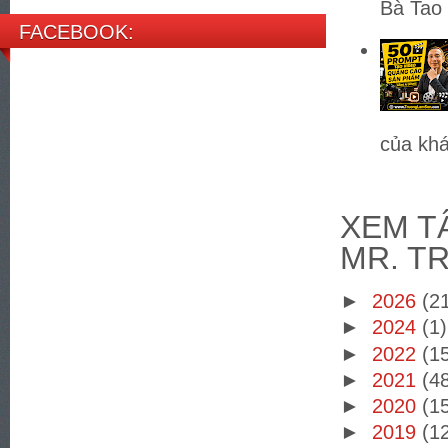
Bà Tao 
FACEBOOK:
của khá
XEM TÂ
MR. T
►
2026
(2
►
2024
(1)
►
2022
(1
►
2021
(4
►
2020
(1
►
2019
(1