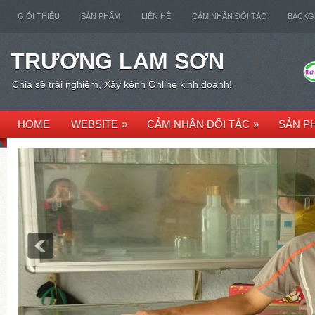
GIỚI THIỆU
SẢN PHẨM
LIÊN HỆ
CẢM NHẬN ĐỐI TÁC
BACK
TRƯƠNG LAM SƠN
Chia sẽ trải nghiệm, Xây kênh Online kinh doanh!
HOME
WEBSITE
»
CẢM NHẬN ĐỐI TÁC
»
SẢN P