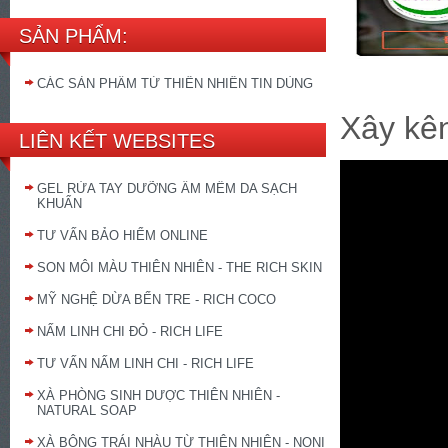
SẢN PHẨM:
CÁC SẢN PHẨM TỪ THIÊN NHIÊN TIN DÙNG
Xây kên
LIÊN KẾT WEBSITES
GEL RỬA TAY DƯỠNG ẨM MỀM DA SẠCH
KHUẨN
TƯ VẤN BẢO HIỂM ONLINE
SON MÔI MÀU THIÊN NHIÊN - THE RICH SKIN
MỸ NGHỆ DỪA BẾN TRE - RICH COCO
NẤM LINH CHI ĐỎ - RICH LIFE
TƯ VẤN NẤM LINH CHI - RICH LIFE
XÀ PHÒNG SINH DƯỢC THIÊN NHIÊN -
NATURAL SOAP
XÀ BÔNG TRÁI NHÀU TỪ THIÊN NHIÊN - NONI