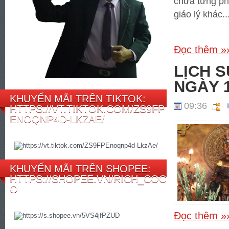
chưa từng ph
giáo lý khác..
Đọc thêm »
LỊCH 
NGÀY 1
KHUYẾN MÃI TRÊN TIKTOK:
09:36
HTTPS://VT.TIKTOK.COM/ZS9FP
ENOQNP4D-LKZAE/
KHUYẾN MÃI TRÊN SHOPEE:
HTTPS://SHOPEE.VN/RICH_COC
O
Đọc thêm »