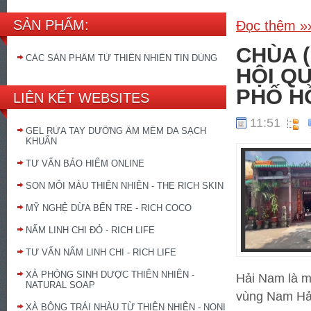
SẢN PHẨM:
Đọc thêm »
CHÙA (
CÁC SẢN PHẨM TỪ THIÊN NHIÊN TIN DÙNG
HỘI QU
PHỐ H
LIÊN KẾT WEBSITES
11:51
GEL RỬA TAY DƯỠNG ẨM MỀM DA SẠCH
KHUẨN
TƯ VẤN BẢO HIỂM ONLINE
SON MÔI MÀU THIÊN NHIÊN - THE RICH SKIN
MỸ NGHỆ DỪA BẾN TRE - RICH COCO
NẤM LINH CHI ĐỎ - RICH LIFE
TƯ VẤN NẤM LINH CHI - RICH LIFE
XÀ PHÒNG SINH DƯỢC THIÊN NHIÊN -
Hải Nam là m
NATURAL SOAP
vùng Nam Hải
XÀ BÔNG TRÁI NHÀU TỪ THIÊN NHIÊN - NONI