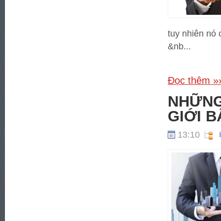
tuy nhiên nó
&nb...
Đọc thêm »
NHỮNG 
GIỚI 
13:10