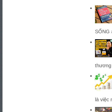
SỐNG #
thương 
là việc