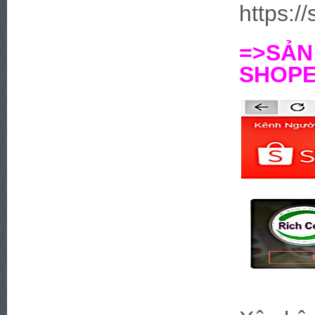
https:/
=>SẢ
SHOPEE