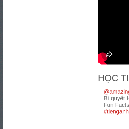
HỌC T
@amazing
Bí quyết 
Fun Fact
#tienganh