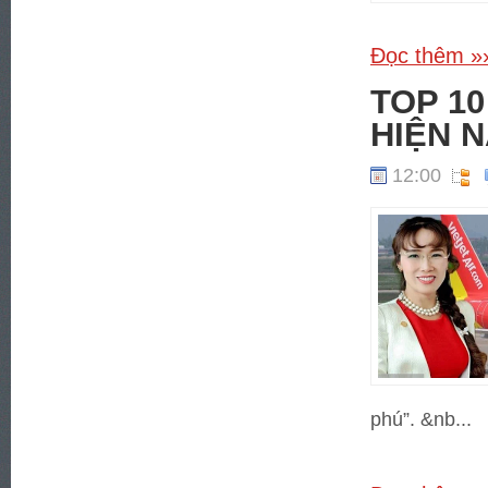
Đọc thêm »
TOP 10
HIỆN N
12:00
phú”. &nb...