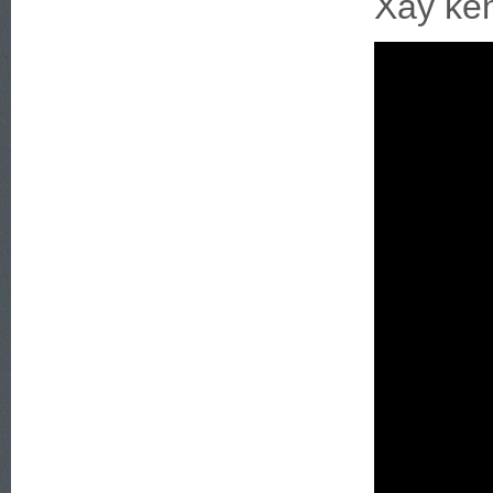
Xây kên