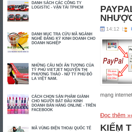
DANH SÁCH CÁC CÔNG TY
PAYPA
LOGISTIC - VẬN TẢI TPHCM
NHƯỢC
14:12
DANH MỤC TRA CỨU MÃ NGÀNH
NGHỀ ĐĂNG KÝ KINH DOANH CHO
DOANH NGHIỆP
NHỮNG CÂU NÓI ẤN TƯỢNG CỦA
TỶ PHÚ VIETJET NGUYỄN THỊ
PHƯƠNG THẢO - NỮ TỶ PHÚ ĐÔ
LA VIỆT NAM.
mạng internet
CÁCH CHỌN SẢN PHẨM GIÀNH
CHO NGƯỜI BẮT ĐẦU KINH
DOANH BÁN HÀNG ONLINE - TRÊN
FACEBOOK
Đọc thêm »
KIẾM T
MÃ VÙNG ĐIỆN THOẠI QUỐC TẾ