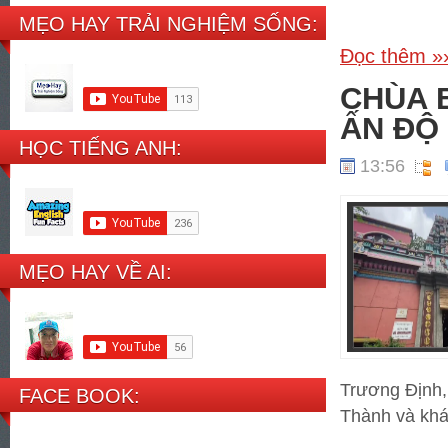
MẸO HAY TRẢI NGHIỆM SỐNG:
Đọc thêm »
CHÙA 
ẤN ĐỘ
HỌC TIẾNG ANH:
13:56
MẸO HAY VỀ AI:
Trương Định,
FACE BOOK:
Thành và khá