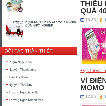
THIỆU
QUÀ 4
15:36
KHỞI NGHIỆP LÀ GÌ? VÀ Ý NGHĨA
CỦA KHỞI NGHIỆP
ĐỐI TÁC THÂN THIẾT:
Phạm Ngọc Thái
Nguyễn Thanh Long
Đọc thêm »
Tiêu Thị Nhẫn
VÍ ĐIỆ
Nguyễn Thái Duy
MOMO 
Trương Ngọc Gia Hân
17:25
Trương Ngọc Khánh Vân