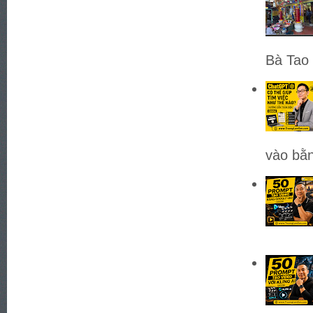
Bà Tao 
vào bằn