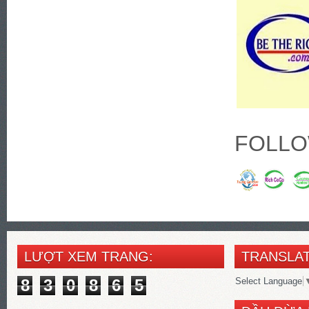
FOLLO
LƯỢT XEM TRANG:
TRANSLAT
8
3
0
8
6
5
Select Language