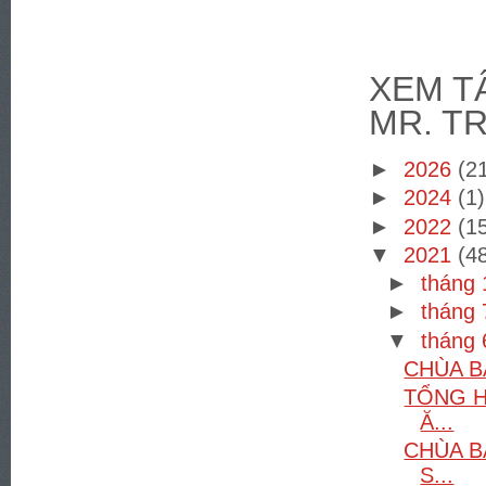
XEM TÂ
MR. T
►
2026
(2
►
2024
(1)
►
2022
(1
▼
2021
(4
►
tháng
►
tháng
▼
tháng
CHÙA B
TỔNG H
Ă...
CHÙA B
S...