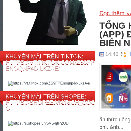
Đọc thêm »
TỔNG 
(APP) 
BIẾN N
14:46
KHUYẾN MÃI TRÊN TIKTOK:
HTTPS://VT.TIKTOK.COM/ZS9FP
ENOQNP4D-LKZAE/
KHUYẾN MÃI TRÊN SHOPEE:
HTTPS://SHOPEE.VN/RICH_COC
O
ăn thức uống 
phí. &nb...