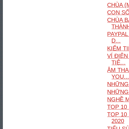
CHÙA (
CON SỐ
CHÙA B
THÀNH
PAYPAL
D...
KIẾM T
VÍ ĐIỆ
TIỆ...
ÂM THA
YOU..
NHỮNG 
NHỮNG T
NGHỀ M
TOP 10
TOP 10
2020
TIỂU S