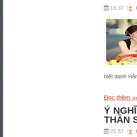
15:37
biệt danh Hằ
Đọc thêm »
Ý NGH
THẦN 
21:57