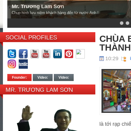
Mr. Trương Lam Sơn
Chụp hình lưu niệm khách hàng đến từ nước Anh !
6
7
8
CHÙA B
SOCIAL PROFILES
THÀNH
10:29
Founder:
Video:
Video:
MR. TRƯƠNG LAM SƠN
là tới rạp ch