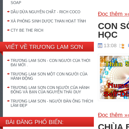
SOAP
DẦU DỪA NGUYÊN CHẤT - RICH COCO
Đọc thêm »
XÀ PHÒNG SINH DƯỢC THAN HOẠT TÍNH
CON S
CTY BE THE RICH
HỌC
13:08
VIẾT VỀ TRƯƠNG LAM SƠN
TRƯƠNG LAM SƠN - CON NGƯỜI CỦA THỜI
ĐẠI MỚI .
TRƯƠNG LAM SƠN MỘT CON NGƯỜI CỦA
HÀNH ĐỘNG
TRƯƠNG LAM SƠN CON NGƯỜI CỦA HÀNH
ĐỘNG VÀ BẠN CỦA NGUYỄN THÁI DUY
TRƯƠNG LAM SƠN - NGƯỜI ĐÀN ÔNG THÍCH
LÀM ĐẸP
Đọc thêm »
BÀI ĐĂNG PHỔ BIẾN:
CHÙA 