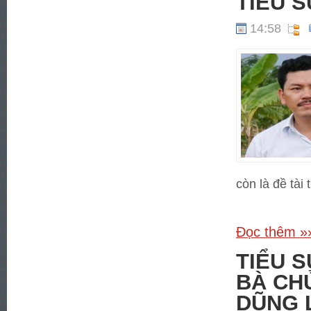
TIỂU 
14:58
còn là đề tài 
Đọc thêm »
TIỂU 
BÀ CH
DŨNG L