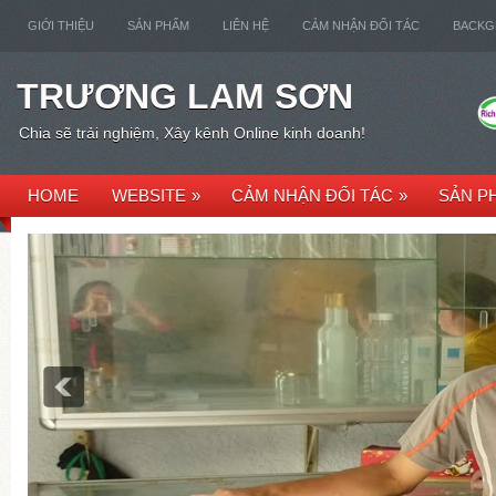
GIỚI THIỆU
SẢN PHẨM
LIÊN HỆ
CẢM NHẬN ĐỐI TÁC
BACK
TRƯƠNG LAM SƠN
Chia sẽ trải nghiệm, Xây kênh Online kinh doanh!
HOME
WEBSITE
»
CẢM NHẬN ĐỐI TÁC
»
SẢN P