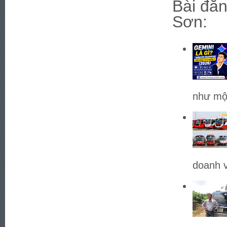
Bài đăn
Sơn:
như một
doanh v