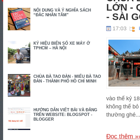
LỚN - 
NỘI DUNG VÀ Ý NGHĨA SÁCH
- SÀI 
“ĐẮC NHÂN TÂM”
17:03
KÝ HIỆU BIỂN SỐ XE MÁY Ở
TPHCM – HÀ NỘI
CHÙA BÀ TAO ĐÀN - MIẾU BÀ TAO
ĐÀN - THÀNH PHỐ HỒ CHÍ MINH
vào thế kỷ 18
không thể bỏ 
HƯỚNG DẪN VIẾT BÀI VÀ ĐĂNG
thường ghé..
TRÊN WEBSITE: BLOGSPOT -
BLOGGER
Đọc thêm »