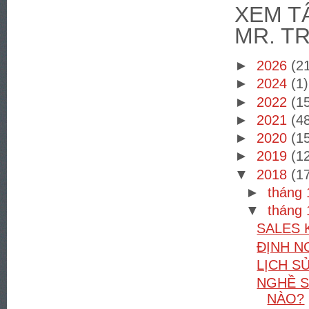
XEM TÂ
MR. T
►
2026
(2
►
2024
(1)
►
2022
(1
►
2021
(4
►
2020
(1
►
2019
(1
▼
2018
(1
►
tháng
▼
tháng
SALES 
ĐỊNH NG
LỊCH S
NGHỀ S
NÀO?