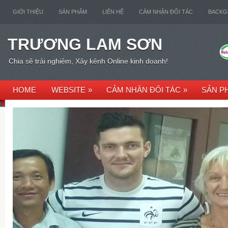
GIỚI THIỆU
SẢN PHẨM
LIÊN HỆ
CẢM NHẬN ĐỐI TÁC
BACK
TRƯƠNG LAM SƠN
Chia sẽ trải nghiệm, Xây kênh Online kinh doanh!
HOME
WEBSITE
»
CẢM NHẬN ĐỐI TÁC
»
SẢN P