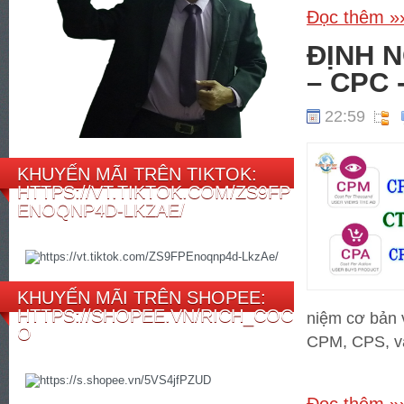
Đọc thêm »
ĐỊNH 
– CPC 
22:59
KHUYẾN MÃI TRÊN TIKTOK:
HTTPS://VT.TIKTOK.COM/ZS9FP
ENOQNP4D-LKZAE/
KHUYẾN MÃI TRÊN SHOPEE:
HTTPS://SHOPEE.VN/RICH_COC
niệm cơ bản v
O
CPM, CPS, và