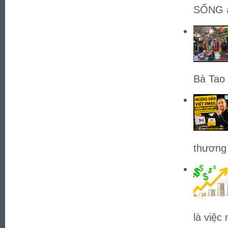
SỐNG #
Bà Tao 
thương 
là việc