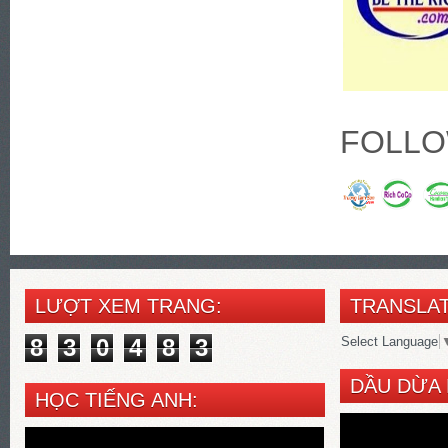
FOLLO
LƯỢT XEM TRANG:
TRANSLAT
8
3
0
4
8
3
Select Language
DẦU DỪA 
HỌC TIẾNG ANH: