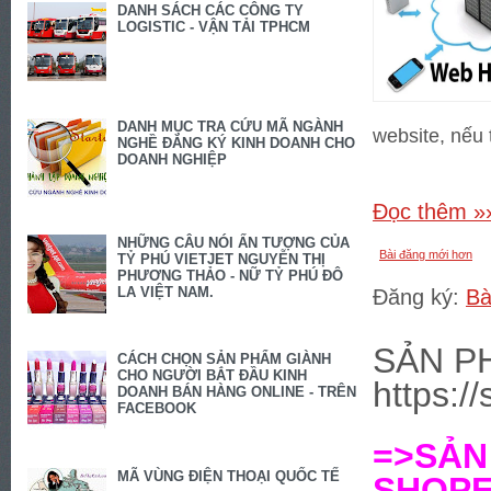
DANH SÁCH CÁC CÔNG TY
LOGISTIC - VẬN TẢI TPHCM
DANH MỤC TRA CỨU MÃ NGÀNH
website, nếu 
NGHỀ ĐĂNG KÝ KINH DOANH CHO
DOANH NGHIỆP
Đọc thêm »
NHỮNG CÂU NÓI ẤN TƯỢNG CỦA
Bài đăng mới hơn
TỶ PHÚ VIETJET NGUYỄN THỊ
PHƯƠNG THẢO - NỮ TỶ PHÚ ĐÔ
LA VIỆT NAM.
Đăng ký:
Bà
SẢN P
CÁCH CHỌN SẢN PHẨM GIÀNH
CHO NGƯỜI BẮT ĐẦU KINH
https:/
DOANH BÁN HÀNG ONLINE - TRÊN
FACEBOOK
=>SẢ
MÃ VÙNG ĐIỆN THOẠI QUỐC TẾ
SHOPEE