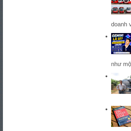
doanh v
như một