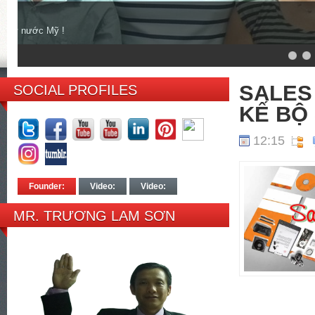
Mr. Trương Lam Sơn
Về Bến Tre họp gia đình, Mr Kim, Mr Song!
6
7
8
SALES
SOCIAL PROFILES
KẾ BỘ 
12:15
Founder:
Video:
Video:
MR. TRƯƠNG LAM SƠN