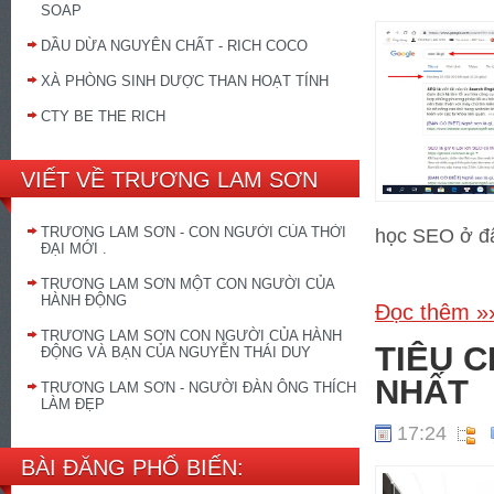
SOAP
DẦU DỪA NGUYÊN CHẤT - RICH COCO
XÀ PHÒNG SINH DƯỢC THAN HOẠT TÍNH
CTY BE THE RICH
VIẾT VỀ TRƯƠNG LAM SƠN
TRƯƠNG LAM SƠN - CON NGƯỜI CỦA THỜI
học SEO ở đâ
ĐẠI MỚI .
TRƯƠNG LAM SƠN MỘT CON NGƯỜI CỦA
HÀNH ĐỘNG
Đọc thêm »
TRƯƠNG LAM SƠN CON NGƯỜI CỦA HÀNH
TIÊU C
ĐỘNG VÀ BẠN CỦA NGUYỄN THÁI DUY
NHẤT
TRƯƠNG LAM SƠN - NGƯỜI ĐÀN ÔNG THÍCH
LÀM ĐẸP
17:24
BÀI ĐĂNG PHỔ BIẾN: