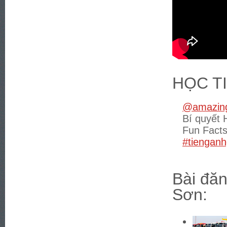
HỌC T
@amazing
Bí quyết 
Fun Fact
#tienganh
Bài đăn
Sơn: