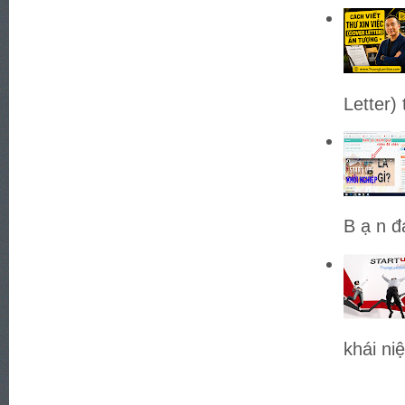
Letter)
B ạ n đ
khái ni