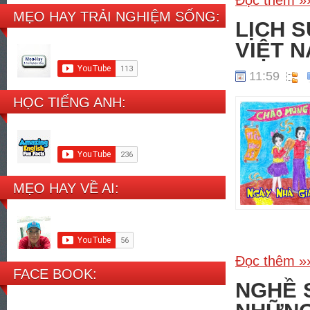
Đọc thêm »
MẸO HAY TRẢI NGHIỆM SỐNG:
LỊCH 
VIỆT N
11:59
HỌC TIẾNG ANH:
MẸO HAY VỀ AI:
Đọc thêm »
FACE BOOK:
NGHỀ 