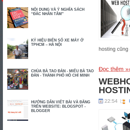
NỘI DUNG VÀ Ý NGHĨA SÁCH
“ĐẮC NHÂN TÂM”
KÝ HIỆU BIỂN SỐ XE MÁY Ở
TPHCM – HÀ NỘI
hosting cũng 
Đọc thêm »
CHÙA BÀ TAO ĐÀN - MIẾU BÀ TAO
ĐÀN - THÀNH PHỐ HỒ CHÍ MINH
WEBHOS
HOSTI
22:54
HƯỚNG DẪN VIẾT BÀI VÀ ĐĂNG
TRÊN WEBSITE: BLOGSPOT -
BLOGGER