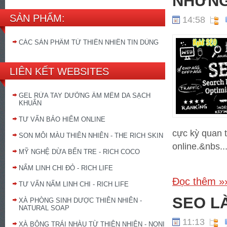
NHỮNG
SẢN PHẨM:
14:58
CÁC SẢN PHẨM TỪ THIÊN NHIÊN TIN DÙNG
LIÊN KẾT WEBSITES
GEL RỬA TAY DƯỠNG ẨM MỀM DA SẠCH
KHUẨN
TƯ VẤN BẢO HIỂM ONLINE
cực kỳ quan 
SON MÔI MÀU THIÊN NHIÊN - THE RICH SKIN
online.&nbs..
MỸ NGHỆ DỪA BẾN TRE - RICH COCO
NẤM LINH CHI ĐỎ - RICH LIFE
Đọc thêm »
TƯ VẤN NẤM LINH CHI - RICH LIFE
SEO LÀ
XÀ PHÒNG SINH DƯỢC THIÊN NHIÊN -
NATURAL SOAP
11:13
XÀ BÔNG TRÁI NHÀU TỪ THIÊN NHIÊN - NONI