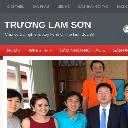
GIỚI THIỆU
SẢN PHẨM
LIÊN HỆ
CẢM NHẬN ĐỐI TÁC
BACK
TRƯƠNG LAM SƠN
Chia sẽ trải nghiệm, Xây kênh Online kinh doanh!
HOME
WEBSITE
»
CẢM NHẬN ĐỐI TÁC
»
SẢN P