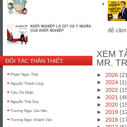
KHỞI NGHIỆP LÀ GÌ? VÀ Ý NGHĨA
để cầm 
CỦA KHỞI NGHIỆP
XEM TÂ
MR. T
ĐỐI TÁC THÂN THIẾT:
►
2026
(2
Phạm Ngọc Thái
►
2024
(1)
Nguyễn Thanh Long
►
2022
(1
Tiêu Thị Nhẫn
►
2021
(4
Nguyễn Thái Duy
►
2020
(1
Trương Ngọc Gia Hân
►
2019
(1
►
2018
(1
Trương Ngọc Khánh Vân
►
2017
(5)