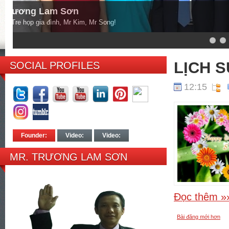
Mr. Trương Lam Sơn
Chụp hình lưu niệm khách hàng đến từ USA !
6
7
8
LỊCH S
SOCIAL PROFILES
12:15
Founder:
Video:
Video:
MR. TRƯƠNG LAM SƠN
Đọc thêm »
Bài đăng mới hơn