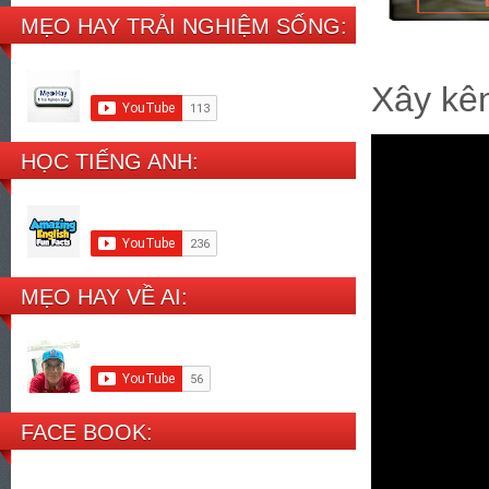
MẸO HAY TRẢI NGHIỆM SỐNG:
Xây kên
HỌC TIẾNG ANH:
MẸO HAY VỀ AI:
FACE BOOK: