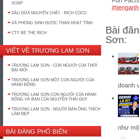
Fun Fact
SOAP
#tienganh
DẦU DỪA NGUYÊN CHẤT - RICH COCO
XÀ PHÒNG SINH DƯỢC THAN HOẠT TÍNH
Bài đăn
CTY BE THE RICH
Sơn:
VIẾT VỀ TRƯƠNG LAM SƠN
TRƯƠNG LAM SƠN - CON NGƯỜI CỦA THỜI
ĐẠI MỚI .
TRƯƠNG LAM SƠN MỘT CON NGƯỜI CỦA
doanh v
HÀNH ĐỘNG
TRƯƠNG LAM SƠN CON NGƯỜI CỦA HÀNH
ĐỘNG VÀ BẠN CỦA NGUYỄN THÁI DUY
TRƯƠNG LAM SƠN - NGƯỜI ĐÀN ÔNG THÍCH
LÀM ĐẸP
như một
BÀI ĐĂNG PHỔ BIẾN: