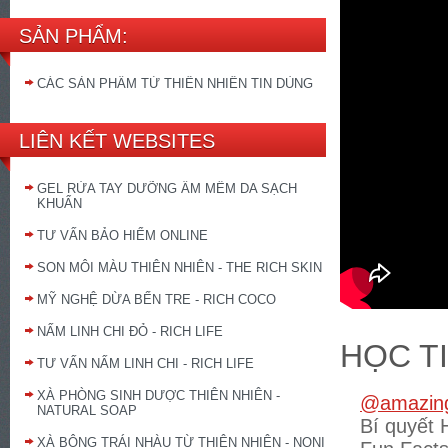
SẢN PHẨM:
CÁC SẢN PHẨM TỪ THIÊN NHIÊN TIN DÙNG
LIÊN KẾT WEBSITES
GEL RỬA TAY DƯỠNG ẨM MỀM DA SẠCH
KHUẨN
TƯ VẤN BẢO HIỂM ONLINE
SON MÔI MÀU THIÊN NHIÊN - THE RICH SKIN
MỸ NGHỆ DỪA BẾN TRE - RICH COCO
NẤM LINH CHI ĐỎ - RICH LIFE
HỌC T
TƯ VẤN NẤM LINH CHI - RICH LIFE
XÀ PHÒNG SINH DƯỢC THIÊN NHIÊN -
@amazing
NATURAL SOAP
Bí quyết 
XÀ BÔNG TRÁI NHÀU TỪ THIÊN NHIÊN - NONI