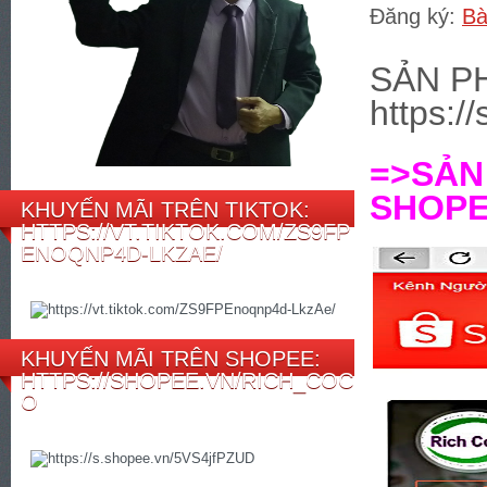
Đăng ký:
Bà
SẢN P
https:/
=>SẢ
SHOPEE
KHUYẾN MÃI TRÊN TIKTOK:
HTTPS://VT.TIKTOK.COM/ZS9FP
ENOQNP4D-LKZAE/
KHUYẾN MÃI TRÊN SHOPEE:
HTTPS://SHOPEE.VN/RICH_COC
O