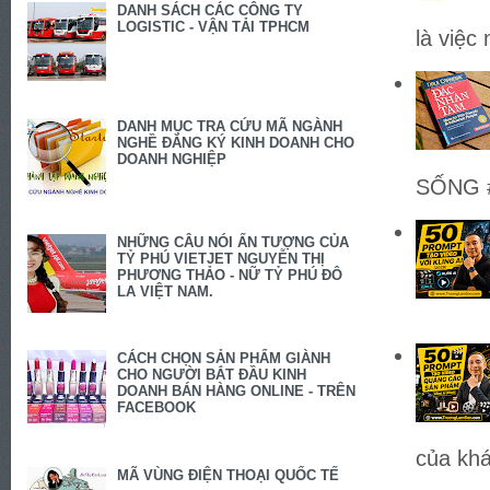
DANH SÁCH CÁC CÔNG TY
LOGISTIC - VẬN TẢI TPHCM
là việc
DANH MỤC TRA CỨU MÃ NGÀNH
NGHỀ ĐĂNG KÝ KINH DOANH CHO
DOANH NGHIỆP
SỐNG #
NHỮNG CÂU NÓI ẤN TƯỢNG CỦA
TỶ PHÚ VIETJET NGUYỄN THỊ
PHƯƠNG THẢO - NỮ TỶ PHÚ ĐÔ
LA VIỆT NAM.
CÁCH CHỌN SẢN PHẨM GIÀNH
CHO NGƯỜI BẮT ĐẦU KINH
DOANH BÁN HÀNG ONLINE - TRÊN
FACEBOOK
của khá
MÃ VÙNG ĐIỆN THOẠI QUỐC TẾ