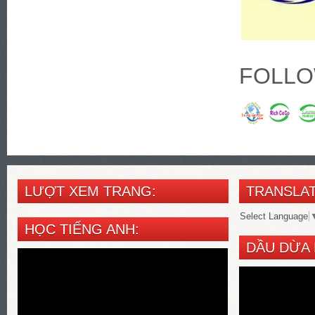
FOLLO
LƯỢT XEM TRANG:
TRANSLAT
Select Language
HỌC TIẾNG ANH:
DẦU DỪA 