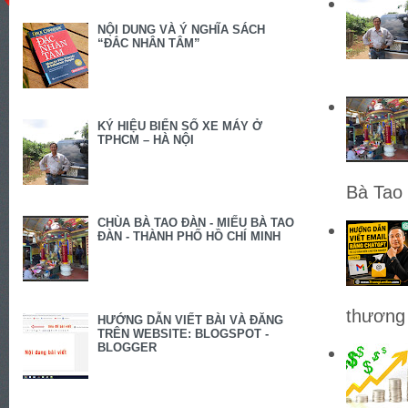
NỘI DUNG VÀ Ý NGHĨA SÁCH
“ĐẮC NHÂN TÂM”
KÝ HIỆU BIỂN SỐ XE MÁY Ở
TPHCM – HÀ NỘI
Bà Tao 
CHÙA BÀ TAO ĐÀN - MIẾU BÀ TAO
ĐÀN - THÀNH PHỐ HỒ CHÍ MINH
thương 
HƯỚNG DẪN VIẾT BÀI VÀ ĐĂNG
TRÊN WEBSITE: BLOGSPOT -
BLOGGER