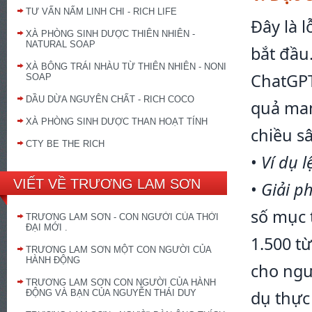
TƯ VẤN NẤM LINH CHI - RICH LIFE
Đây là l
XÀ PHÒNG SINH DƯỢC THIÊN NHIÊN -
NATURAL SOAP
bắt đầu
XÀ BÔNG TRÁI NHÀU TỪ THIÊN NHIÊN - NONI
ChatGPT
SOAP
DẦU DỪA NGUYÊN CHẤT - RICH COCO
quả man
XÀ PHÒNG SINH DƯỢC THAN HOẠT TÍNH
chiều s
CTY BE THE RICH
•
Ví dụ l
VIẾT VỀ TRƯƠNG LAM SƠN
•
Giải p
số mục 
TRƯƠNG LAM SƠN - CON NGƯỜI CỦA THỜI
ĐẠI MỚI .
1.500 từ
TRƯƠNG LAM SƠN MỘT CON NGƯỜI CỦA
HÀNH ĐỘNG
cho ngườ
TRƯƠNG LAM SƠN CON NGƯỜI CỦA HÀNH
dụ thực 
ĐỘNG VÀ BẠN CỦA NGUYỄN THÁI DUY