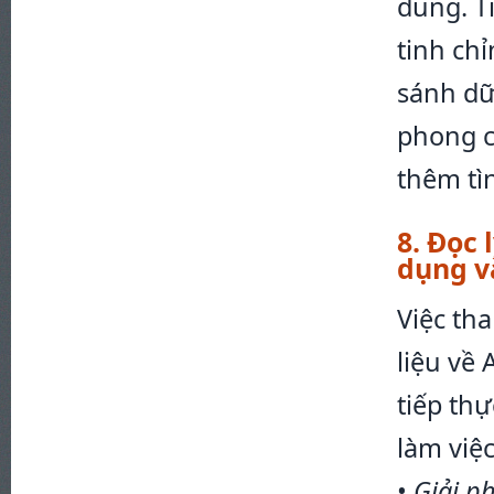
dung. T
tinh ch
sánh dữ
phong c
thêm tì
8. Đọc
dụng v
Việc th
liệu về
tiếp th
làm việc
•
Giải p