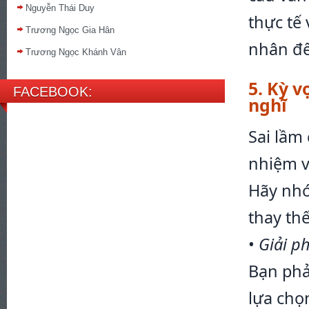
Nguyễn Thái Duy
thực tế
Trương Ngọc Gia Hân
nhân để 
Trương Ngọc Khánh Vân
5. Kỳ v
FACEBOOK:
nghĩ
Sai lầm
nhiệm v
Hãy nhớ
thay th
•
Giải p
Bạn phả
lựa chọ