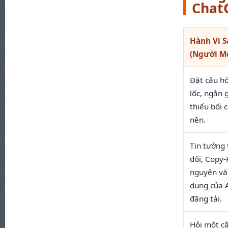
Chat
Hành Vi S
(Người M
Đặt câu hỏ
lốc, ngắn 
thiếu bối 
nền.
Tin tưởng 
đối, Copy-
nguyên vă
dung của A
đăng tải.
Hỏi một c