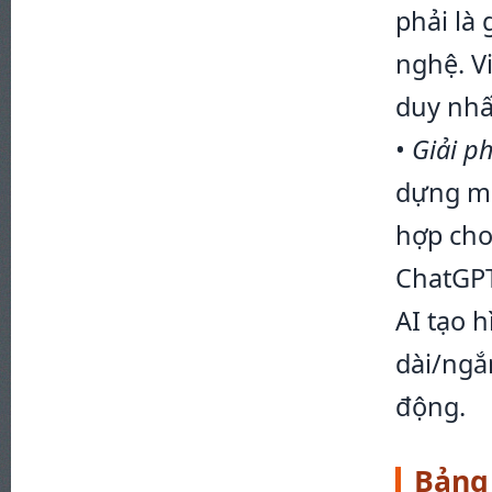
phải là
nghệ. V
duy nhấ
•
Giải p
dựng mộ
hợp cho
ChatGPT 
AI tạo 
dài/ngắ
động.
Bảng