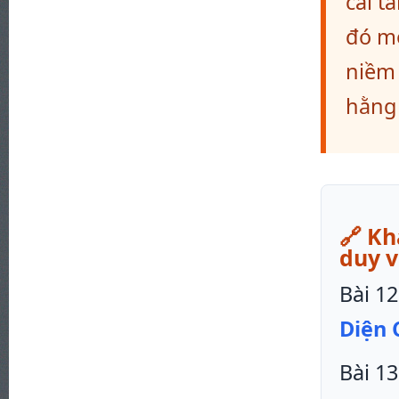
cái t
đó mớ
niềm 
hằng
🔗 K
duy v
Bài 12
Diện 
Bài 13