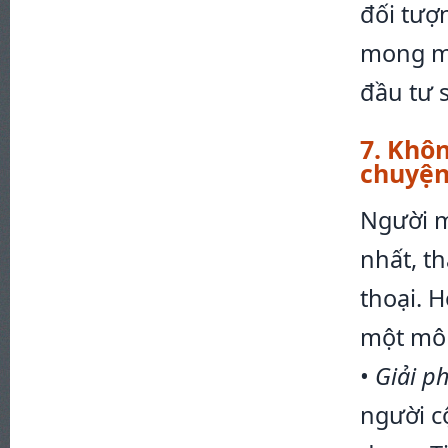
đối tượ
mong mu
đầu tư s
7. Khô
chuyện
Người m
nhất, th
thoại. 
một mô 
•
Giải p
người c