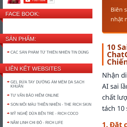
Biên 
FACE BOOK:
nhật 
SẢN PHẨM:
10 Sa
Chat
CÁC SẢN PHẨM TỪ THIÊN NHIÊN TIN DÙNG
Chiế
LIÊN KẾT WEBSITES
Nhận di
GEL RỬA TAY DƯỠNG ẨM MỀM DA SẠCH
AI sai 
KHUẨN
chất lư
TƯ VẤN BẢO HIỂM ONLINE
SON MÔI MÀU THIÊN NHIÊN - THE RICH SKIN
tách 10 
MỸ NGHỆ DỪA BẾN TRE - RICH COCO
1. Đặt
NẤM LINH CHI ĐỎ - RICH LIFE