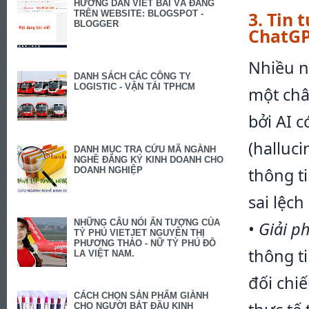
HƯỚNG DẪN VIẾT BÀI VÀ ĐĂNG
3. Tin
TRÊN WEBSITE: BLOGSPOT -
BLOGGER
ChatG
Nhiều n
DANH SÁCH CÁC CÔNG TY
LOGISTIC - VẬN TẢI TPHCM
một châ
bởi AI 
(halluci
DANH MỤC TRA CỨU MÃ NGÀNH
NGHỀ ĐĂNG KÝ KINH DOANH CHO
thông t
DOANH NGHIỆP
sai lệch
NHỮNG CÂU NÓI ẤN TƯỢNG CỦA
•
Giải p
TỶ PHÚ VIETJET NGUYỄN THỊ
PHƯƠNG THẢO - NỮ TỶ PHÚ ĐÔ
thông ti
LA VIỆT NAM.
đối chi
CÁCH CHỌN SẢN PHẨM GIÀNH
CHO NGƯỜI BẮT ĐẦU KINH