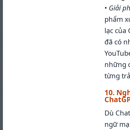
•
Giải p
phẩm xu
lạc của
đã có n
YouTube
những c
từng trả
10. Ngh
ChatGP
Dù Chat
ngữ mạn