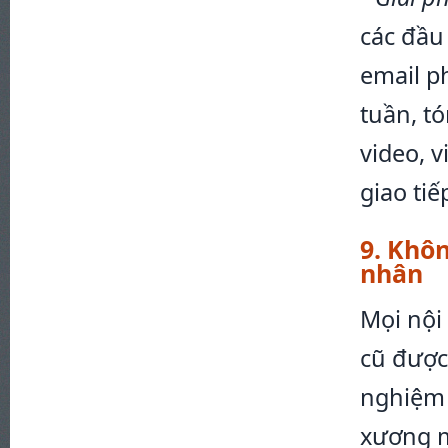
các đầu
email p
tuần, tó
video, 
giao tiế
9. Khôn
nhân
Mọi nội
cũ được
nghiệm 
xương m