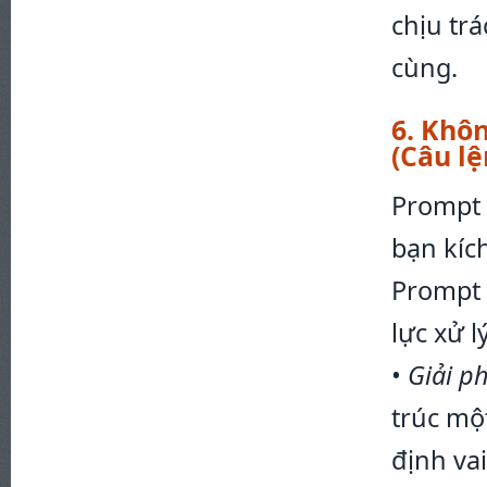
chịu tr
cùng.
6. Khô
(Câu lệ
Prompt 
bạn kích
Prompt 
lực xử l
•
Giải p
trúc mộ
định vai