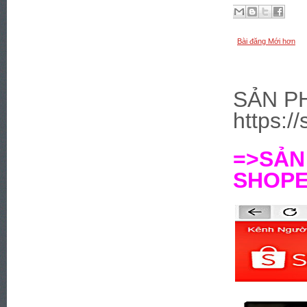
Bài đăng Mới hơn
SẢN P
https:/
=>SẢ
SHOPEE