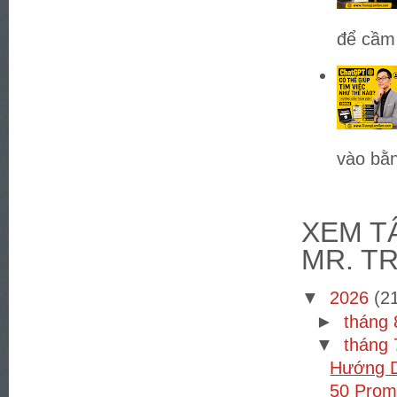
để cầm 
vào bằn
XEM TÂ
MR. T
▼
2026
(2
►
tháng
▼
tháng
Hướng D
50 Prom