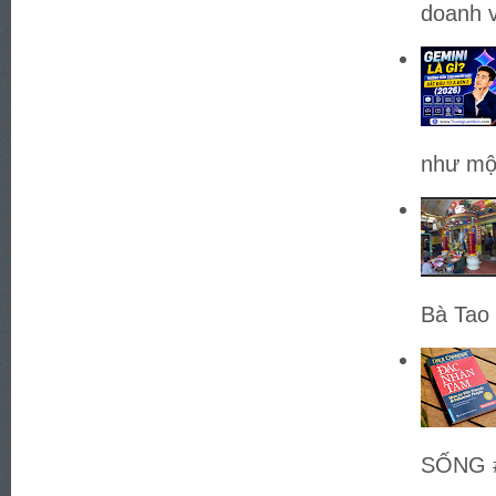
doanh v
như một
Bà Tao 
SỐNG #