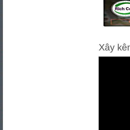
Xây kên