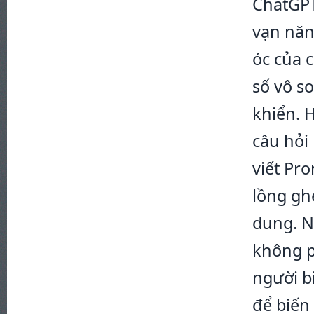
ChatGPT
vạn năn
óc của 
số vô s
khiển. 
câu hỏi
viết Pr
lồng gh
dung. N
không p
người b
để biến 