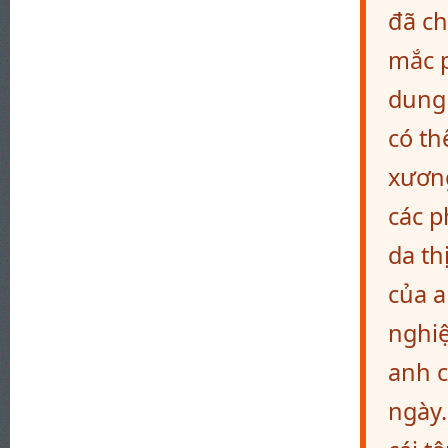
đã ch
mắc p
dung 
có th
xương
các p
da th
của a
nghi
anh c
ngày.