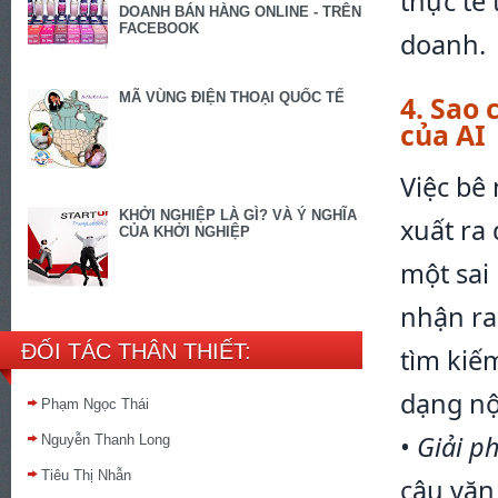
thực tế
DOANH BÁN HÀNG ONLINE - TRÊN
FACEBOOK
doanh.
MÃ VÙNG ĐIỆN THOẠI QUỐC TẾ
4. Sao
của AI
Việc bê
KHỞI NGHIỆP LÀ GÌ? VÀ Ý NGHĨA
xuất ra
CỦA KHỞI NGHIỆP
một sai
nhận ra
ĐỐI TÁC THÂN THIẾT:
tìm kiế
dạng nộ
Phạm Ngọc Thái
•
Giải p
Nguyễn Thanh Long
Tiêu Thị Nhẫn
câu văn