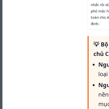
nhất rồi dừ
phó mặc 
toàn cho A
định.
💡 Bộ
chủ C
Ngu
loạ
Ngu
nền
mục