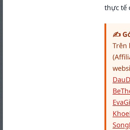
thực tế 
✍️ G
Trên 
(Affi
webs
DauD
BeTh
EvaG
Khoe
Song