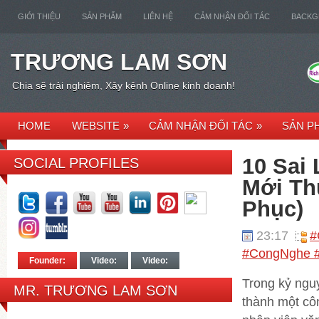
GIỚI THIỆU
SẢN PHẨM
LIÊN HỆ
CẢM NHẬN ĐỐI TÁC
BACK
TRƯƠNG LAM SƠN
Chia sẽ trải nghiệm, Xây kênh Online kinh doanh!
HOME
WEBSITE
»
CẢM NHẬN ĐỐI TÁC
»
SẢN P
10 Sai
SOCIAL PROFILES
Mới Th
Phục)
23:17
#
#CongNghe #
Founder:
Video:
Video:
Trong kỷ ngu
MR. TRƯƠNG LAM SƠN
thành một côn