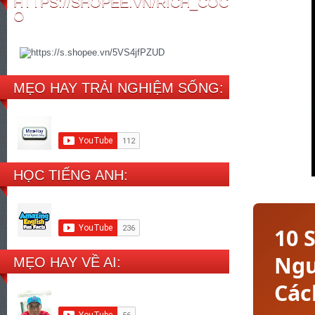
HTTPS://SHOPEE.VN/RICH_COC
O
MẸO HAY TRẢI NGHIỆM SỐNG:
HỌC TIẾNG ANH:
10 
Ngư
MẸO HAY VỀ AI:
Các