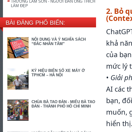
TRƯƠNG LAM SƠN - NGƯỜI ĐÀN ÔNG THÍCH
LÀM ĐẸP
2. Bỏ 
(Conte
BÀI ĐĂNG PHỔ BIẾN:
ChatGPT
NỘI DUNG VÀ Ý NGHĨA SÁCH
khả năn
“ĐẮC NHÂN TÂM”
của bạn.
mức lý 
KÝ HIỆU BIỂN SỐ XE MÁY Ở
•
Giải p
TPHCM – HÀ NỘI
AI các t
bạn, đối
CHÙA BÀ TAO ĐÀN - MIẾU BÀ TAO
ĐÀN - THÀNH PHỐ HỒ CHÍ MINH
muốn, g
hiển thị