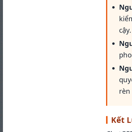
Ngu
kiể
cậy.
Ngu
pho
Ngu
quy
rèn 
Kết 