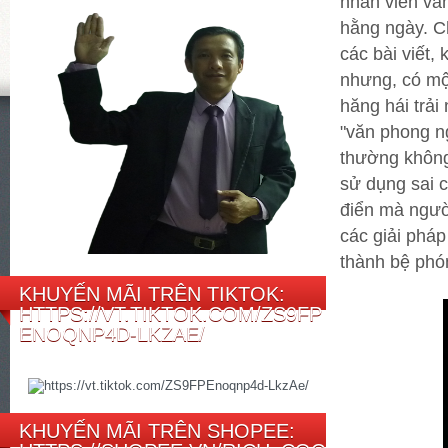
nhân viên văn
hằng ngày. Ch
các bài viết,
nhưng, có một
hăng hái trải
"văn phong n
thường không
sử dụng sai c
điển mà ngườ
các giải pháp
thành bệ phó
KHUYẾN MÃI TRÊN TIKTOK:
HTTPS://VT.TIKTOK.COM/ZS9FP
ENOQNP4D-LKZAE/
KHUYẾN MÃI TRÊN SHOPEE: