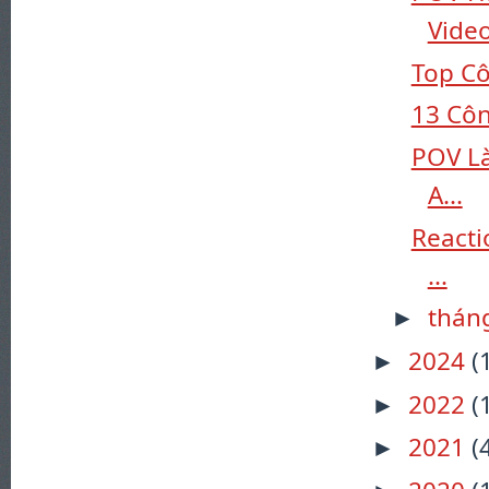
Video
Top Cô
13 Côn
POV L
A...
Reacti
...
thán
►
2024
(
►
2022
(
►
2021
(
►