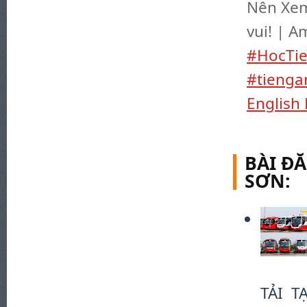
Nên Xem
vui! | A
#HocTi
#tienga
English 
BÀI Đ
SƠN:
TẢI TẠ