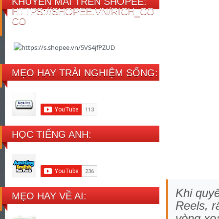
KHUYẾN MÃI TRÊN SHOPEE:
HTTPS://SHOPEE.VN/RICH_CO
CO
MẸO HAY TRẢI NGHIỆM SỐNG:
HỌC TIẾNG ANH:
Khi quy
MẸO HAY VỀ AI:
Reels, r
vòng xo