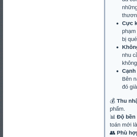
những
thươn
Cực k
phạm 
bị qué
Khôn
nhu c
không 
Cạnh 
Bên n
đó gi
💰
Thu nhậ
phẩm.
📊
Độ bền
toán mới l
👥
Phù hợp