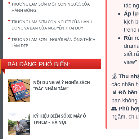
TRƯƠNG LAM SƠN MỘT CON NGƯỜI CỦA
tác ng
HÀNH ĐỘNG
Áp lự
kịch 
TRƯƠNG LAM SƠN CON NGƯỜI CỦA HÀNH
ĐỘNG VÀ BẠN CỦA NGUYỄN THÁI DUY
trend
Rủi r
TRƯƠNG LAM SƠN - NGƯỜI ĐÀN ÔNG THÍCH
drama
LÀM ĐẸP
siết r
view" 
BÀI ĐĂNG PHỔ BIẾN:
💰
Thu nhậ
NỘI DUNG VÀ Ý NGHĨA SÁCH
các nhãn hà
“ĐẮC NHÂN TÂM”
📊
Độ bền
bạn không 
👥
Phù hợp
ngầm, chịu
KÝ HIỆU BIỂN SỐ XE MÁY Ở
TPHCM – HÀ NỘI