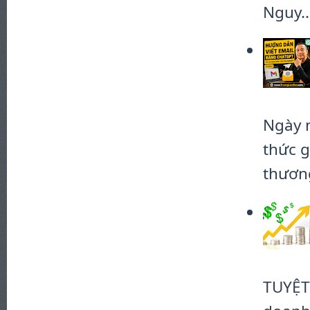
Nguy..
Ngày 
thức g
thương
TUYỆT