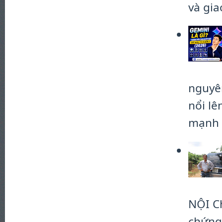
và gia
nguyên
nổi l
mạnh .
NỘI C
chứng 