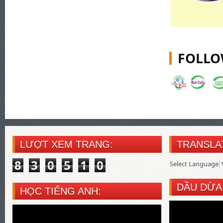
FOLLO
LƯỢT XEM TRANG:
TRANSLA
8
3
0
5
1
0
Select Language
DẦU DỪA
HỌC TIẾNG ANH: