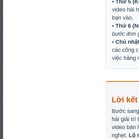
•
Thứ 5 (K
video hài 
bạn vào.
•
Thứ 6 (N
bước đơn g
•
Chủ nhật
các công c
việc hàng n
Lời kế
Bước sang 
hài giải tr
video bán 
nghẹt.
Lộ 