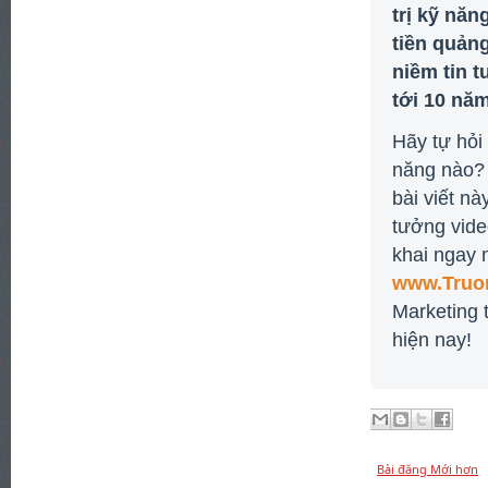
trị kỹ nă
tiền quản
niềm tin 
tới 10 nă
Hãy tự hỏi
năng nào? 
bài viết nà
tưởng vide
khai ngay 
www.Truo
Marketing 
hiện nay!
Bài đăng Mới hơn