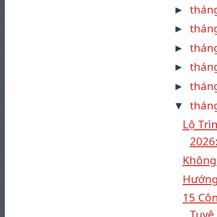
thán
►
thán
►
thán
►
thán
►
thán
►
thán
▼
Lộ Trì
2026:
Không 
Hướng 
15 Cô
Tuyệ.