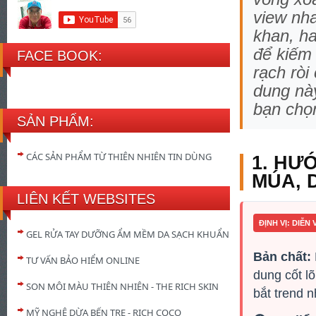
view nha
khan, ha
để kiếm
FACE BOOK:
rạch rò
dung này
bạn chọ
SẢN PHẨM:
CÁC SẢN PHẨM TỪ THIÊN NHIÊN TIN DÙNG
1. HƯỚ
MÚA, 
LIÊN KẾT WEBSITES
ĐỊNH VỊ: DIỄN 
GEL RỬA TAY DƯỠNG ẨM MỀM DA SẠCH KHUẨN
Bản chất:
TƯ VẤN BẢO HIỂM ONLINE
dung cốt lõ
SON MÔI MÀU THIÊN NHIÊN - THE RICH SKIN
bắt trend n
MỸ NGHỆ DỪA BẾN TRE - RICH COCO