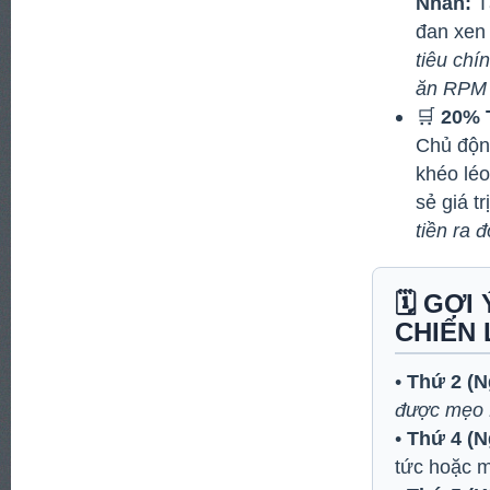
Nhân:
Tậ
đan xen
tiêu chí
ăn RPM q
🛒
20% 
Chủ động
khéo léo
sẻ giá tr
tiền ra
🗓️ GỢ
CHIẾN 
•
Thứ 2 (N
được mẹo E
•
Thứ 4 (N
tức hoặc m