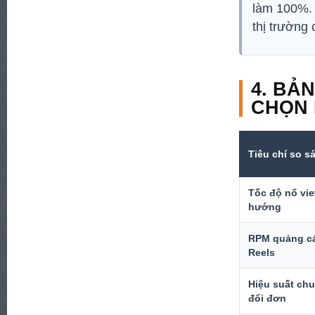
làm 100%. 
thị trường
4. BẢ
CHỌN 
Tiêu chí so s
Tốc độ nổ vi
hướng
RPM quảng c
Reels
Hiệu suất ch
đổi đơn