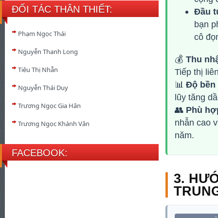
ĐỐI TÁC THÂN THIẾT:
Đầu t
bạn p
Phạm Ngọc Thái
cô đọ
Nguyễn Thanh Long
💰
Thu nhậ
Tiêu Thị Nhẫn
Tiếp thị li
📊
Độ bền
Nguyễn Thái Duy
lũy tăng dầ
Trương Ngọc Gia Hân
👥
Phù hợp
nhẫn cao v
Trương Ngọc Khánh Vân
năm.
FACEBOOK:
3. HƯ
TRUNG