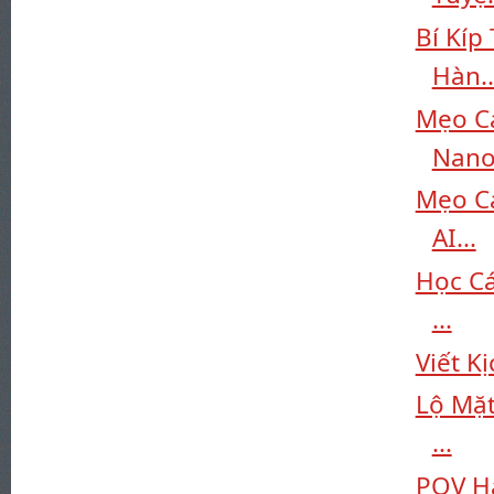
Bí Kíp
Hàn..
Mẹo C
Nano.
Mẹo Cá
AI...
Học Cá
...
Viết K
Lộ Mặt
...
POV Ha