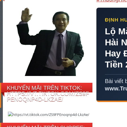
ĐỊNH H
Lộ M
Hài 
Hay 
Tiền 
Bài viết 
KHUYẾN MÃI TRÊN TIKTOK:
www.Tr
HTTPS://VT.TIKTOK.COM/ZS9F
PENOQNP4D-LKZAE/