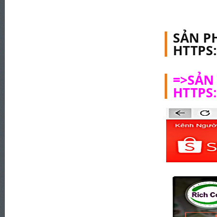
SẢN P
HTTPS
=>SẢN
HTTPS