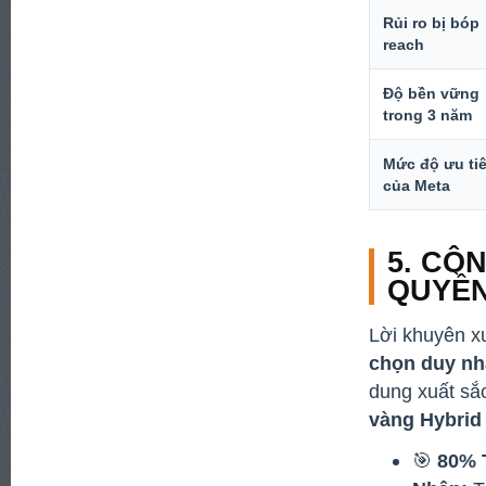
Rủi ro bị bóp
reach
Độ bền vững
trong 3 năm
Mức độ ưu ti
của Meta
5. CÔ
QUYỀN
Lời khuyên 
chọn duy nhấ
dung xuất sắ
vàng Hybrid
🎯
80% 