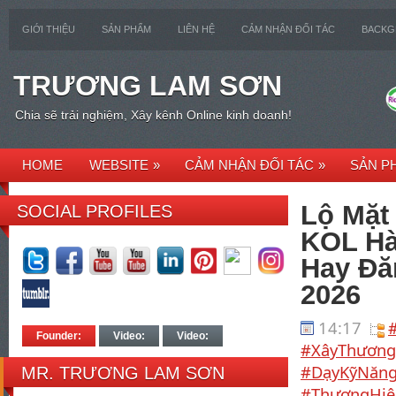
GIỚI THIỆU
SẢN PHẨM
LIÊN HỆ
CẢM NHẬN ĐỐI TÁC
BACK
TRƯƠNG LAM SƠN
Chia sẽ trải nghiệm, Xây kênh Online kinh doanh!
HOME
WEBSITE
»
CẢM NHẬN ĐỐI TÁC
»
SẢN P
Lộ Mặt
SOCIAL PROFILES
KOL Hà
Hay Đă
2026
14:17
Founder:
Video:
Video:
#XâyThương
#DạyKỹNăng
MR. TRƯƠNG LAM SƠN
#ThươngHi