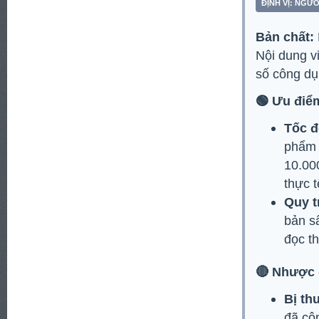
ĐỊNH VỊ: NGƯ
Bản chất:
Nội dung v
số công dụ
🟢 Ưu điể
Tốc đ
phẩm 
10.00
thực t
Quy t
bản s
đọc t
🔴 Nhược 
Bị th
đã côn