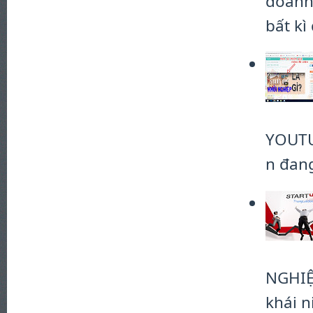
doanh 
bất kì 
YOUTU
n đang
NGHIỆP
khái n