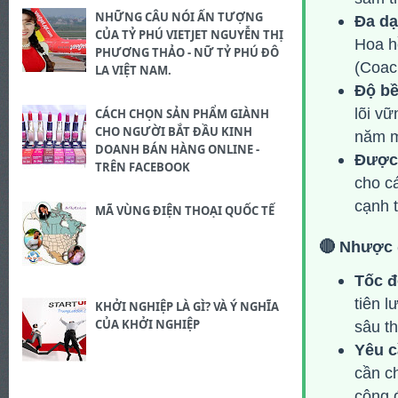
NHỮNG CÂU NÓI ẤN TƯỢNG
Đa dạ
CỦA TỶ PHÚ VIETJET NGUYỄN THỊ
Hoa h
PHƯƠNG THẢO - NỮ TỶ PHÚ ĐÔ
(Coach
LA VIỆT NAM.
Độ bề
lõi vữ
CÁCH CHỌN SẢN PHẨM GIÀNH
CHO NGƯỜI BẮT ĐẦU KINH
năm m
DOANH BÁN HÀNG ONLINE -
Được 
TRÊN FACEBOOK
cho cá
cạnh t
MÃ VÙNG ĐIỆN THOẠI QUỐC TẾ
🔴 Nhược 
Tốc đ
tiên l
KHỞI NGHIỆP LÀ GÌ? VÀ Ý NGHĨA
CỦA KHỞI NGHIỆP
sâu t
Yêu c
cần ch
cộng 