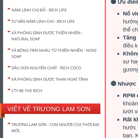
🟢 Ưu điể
NẤM LINH CHI ĐỎ - RICH LIFE
Nổ vi
hướng
TƯ VẤN NẤM LINH CHI - RICH LIFE
thể c
XÀ PHÒNG SINH DƯỢC THIÊN NHIÊN -
Tăng 
NATURAL SOAP
điều k
XÀ BÔNG TRÁI NHÀU TỪ THIÊN NHIÊN - NONI
Không
SOAP
sư hay
DẦU DỪA NGUYÊN CHẤT - RICH COCO
gương
XÀ PHÒNG SINH DƯỢC THAN HOẠT TÍNH
🔴 Nhược 
CTY BE THE RICH
RPM q
khoảng
VIẾT VỀ TRƯƠNG LAM SƠN
lướt x
Rất k
TRƯƠNG LAM SƠN - CON NGƯỜI CỦA THỜI ĐẠI
hước 
MỚI .
bạn. K