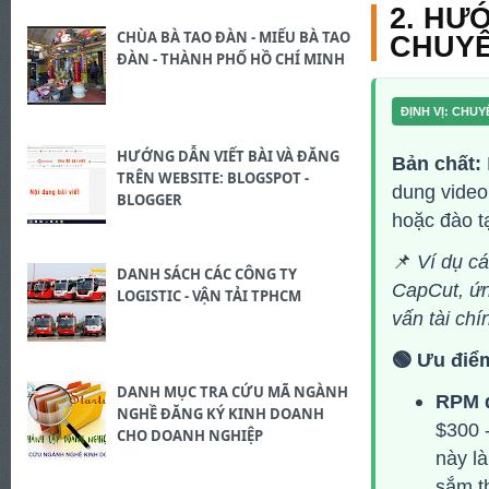
2. HƯ
CHÙA BÀ TAO ĐÀN - MIẾU BÀ TAO
CHUYÊ
ĐÀN - THÀNH PHỐ HỒ CHÍ MINH
ĐỊNH VỊ: CHUY
HƯỚNG DẪN VIẾT BÀI VÀ ĐĂNG
Bản chất:
TRÊN WEBSITE: BLOGSPOT -
dung video 
BLOGGER
hoặc đào t
📌
Ví dụ cá
DANH SÁCH CÁC CÔNG TY
CapCut, ứn
LOGISTIC - VẬN TẢI TPHCM
vấn tài chí
🟢 Ưu điể
DANH MỤC TRA CỨU MÃ NGÀNH
RPM q
NGHỀ ĐĂNG KÝ KINH DOANH
$300 
CHO DOANH NGHIỆP
này l
sắm t