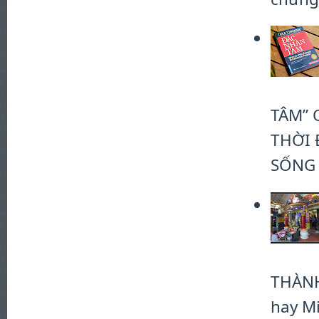
TÂM” 
THỜI 
SỐNG #
THÀN
hay Mi