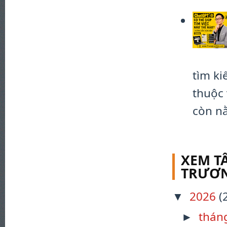
tìm k
thuộc 
còn nằ
XEM TẤ
TRƯƠN
2026
(
▼
thán
►