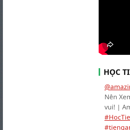
HỌC T
@amazin
Nên Xem
vui! | A
#HocTi
#tienga