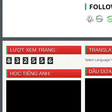
FOLLO
LƯỢT XEM TRANG:
TRANSLA
8
3
2
5
5
6
Select Language
DẦU DỪA
HỌC TIẾNG ANH: