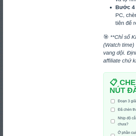
Bước 4 
PC, chèn
tiên để 
🎯
**Chỉ số K
(Watch time)
vang dội. Địn
affiliate chứ
📋 CH
NÚT Đ
Đoạn 3 giâ
Đã chèn th
Nhịp độ cắ
chưa?
Ở phần cuố