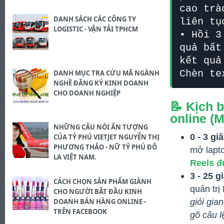
cao trà
DANH SÁCH CÁC CÔNG TY
liên tụ
LOGISTIC - VẬN TẢI TPHCM
• Hồi 3
quả bất
kết quả
Chèn te
DANH MỤC TRA CỨU MÃ NGÀNH
NGHỀ ĐĂNG KÝ KINH DOANH
CHO DOANH NGHIỆP
📝 Kịch 
online (
NHỮNG CÂU NÓI ẤN TƯỢNG
0 - 3 gi
CỦA TỶ PHÚ VIETJET NGUYỄN THỊ
PHƯƠNG THẢO - NỮ TỶ PHÚ ĐÔ
mở lapto
LA VIỆT NAM.
Reels đ
3 - 25 g
CÁCH CHỌN SẢN PHẨM GIÀNH
quản trị
CHO NGƯỜI BẮT ĐẦU KINH
giỏi gia
DOANH BÁN HÀNG ONLINE -
TRÊN FACEBOOK
gõ câu l