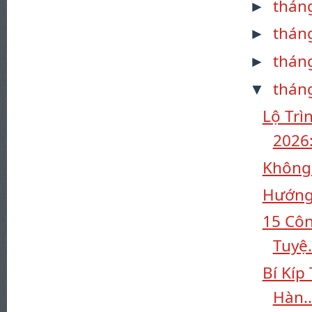
thán
►
thán
►
thán
►
thán
▼
Lộ Trì
2026:
Không 
Hướng 
15 Cô
Tuyệ.
Bí Kíp
Hàn..