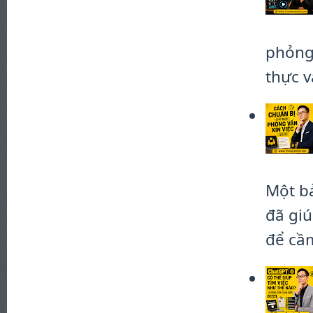
phỏng 
thực và
Một bả
đã giú
để cầm