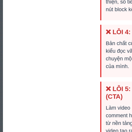
thiện, số t
nút block 
❌ LỖI 4
Bản chất c
kiểu đọc v
chuyện một
của mình.
❌ LỖI 
(CTA)
Làm video 
comment ha
từ nền tản
video tạo 