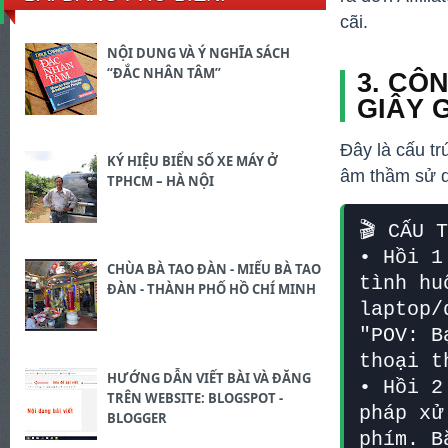
cãi.
NỘI DUNG VÀ Ý NGHĨA SÁCH
“ĐẮC NHÂN TÂM”
3. CÔN
GIÂY 
Đây là cấu t
KÝ HIỆU BIỂN SỐ XE MÁY Ở
âm thầm sử d
TPHCM – HÀ NỘI
🎬 CẤU 
• Hồi 1
CHÙA BÀ TAO ĐÀN - MIẾU BÀ TAO
tình hu
ĐÀN - THÀNH PHỐ HỒ CHÍ MINH
laptop/
"POV: B
thoại t
HƯỚNG DẪN VIẾT BÀI VÀ ĐĂNG
• Hồi 2
TRÊN WEBSITE: BLOGSPOT -
pháp xử
BLOGGER
phím. B