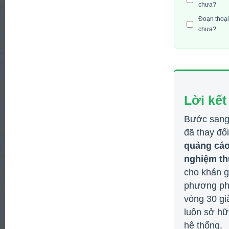
chưa?
Đoạn thoại
chưa?
Lời kế
Bước sang 
đã thay đổ
quảng cáo
nghiệm th
cho khán g
phương phá
vòng 30 gi
luôn sở hữ
hệ thống.