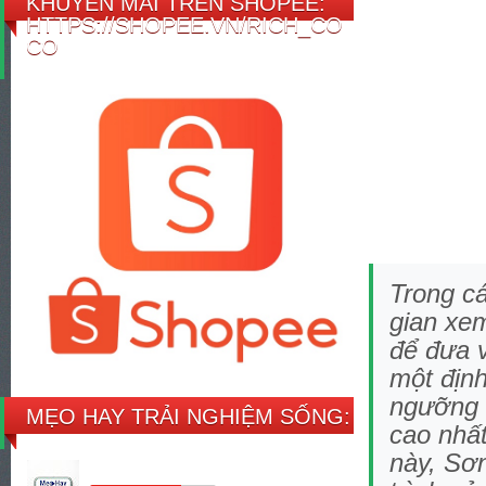
KHUYẾN MÃI TRÊN SHOPEE:
HTTPS://SHOPEE.VN/RICH_CO
CO
Trong cá
gian xem
để đưa 
một định
ngưỡng 8
MẸO HAY TRẢI NGHIỆM SỐNG:
cao nhất
này, Sơn