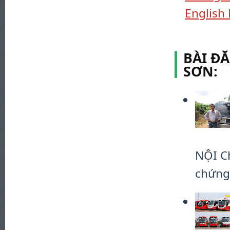
English 
BÀI Đ
SƠN:
NỘI C
chứng 