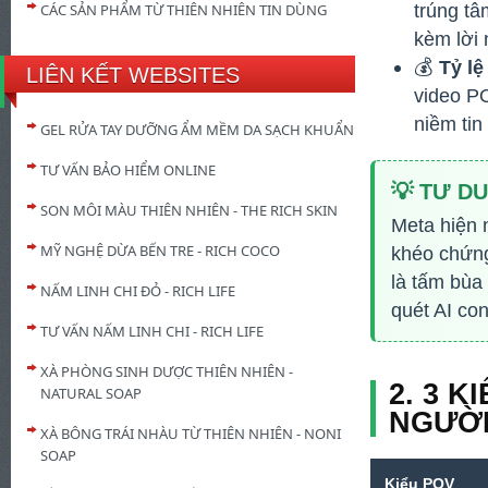
trúng tâ
CÁC SẢN PHẨM TỪ THIÊN NHIÊN TIN DÙNG
kèm lời
💰
Tỷ lệ
LIÊN KẾT WEBSITES
video P
niềm tin
GEL RỬA TAY DƯỠNG ẨM MỀM DA SẠCH KHUẨN
TƯ VẤN BẢO HIỂM ONLINE
💡 TƯ D
SON MÔI MÀU THIÊN NHIÊN - THE RICH SKIN
Meta hiện n
MỸ NGHỆ DỪA BẾN TRE - RICH COCO
khéo chứng
là tấm bùa
NẤM LINH CHI ĐỎ - RICH LIFE
quét AI co
TƯ VẤN NẤM LINH CHI - RICH LIFE
XÀ PHÒNG SINH DƯỢC THIÊN NHIÊN -
2. 3 
NATURAL SOAP
NGƯỜI
XÀ BÔNG TRÁI NHÀU TỪ THIÊN NHIÊN - NONI
SOAP
Kiểu POV