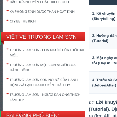
DẦU DỪA NGUYÊN CHẤT - RICH COCO
XÀ PHÒNG SINH DƯỢC THAN HOẠT TÍNH
1. Kể chuyện
(Storytelling)
CTY BE THE RICH
2. Hướng dẫn
VIẾT VỀ TRƯƠNG LAM SƠN
(Tutorial)
TRƯƠNG LAM SƠN - CON NGƯỜI CỦA THỜI ĐẠI
MỚI .
3. Một ngày c
tôi (Day in life
TRƯƠNG LAM SƠN MỘT CON NGƯỜI CỦA
HÀNH ĐỘNG
TRƯƠNG LAM SƠN CON NGƯỜI CỦA HÀNH
4. Trước và S
ĐỘNG VÀ BẠN CỦA NGUYỄN THÁI DUY
(Before/After)
TRƯƠNG LAM SƠN - NGƯỜI ĐÀN ÔNG THÍCH
LÀM ĐẸP
👉
Lời khuy
(Tutorial)
. Đ
BÀI ĐĂNG PHỔ BIẾN:
ra đơn Affili