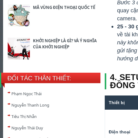
Bước 3 đ
MÃ VÙNG ĐIỆN THOẠI QUỐC TẾ
quay cậ
camera.
25 - 30 
về tài k
KHỞI NGHIỆP LÀ GÌ? VÀ Ý NGHĨA
này khô
CỦA KHỞI NGHIỆP
gửi tặng
hướng dẫ
4. SE
ĐỐI TÁC THÂN THIẾT:
ĐỒNG 
Phạm Ngọc Thái
Thiết bị
Nguyễn Thanh Long
Tiêu Thị Nhẫn
Nguyễn Thái Duy
Điện thoại