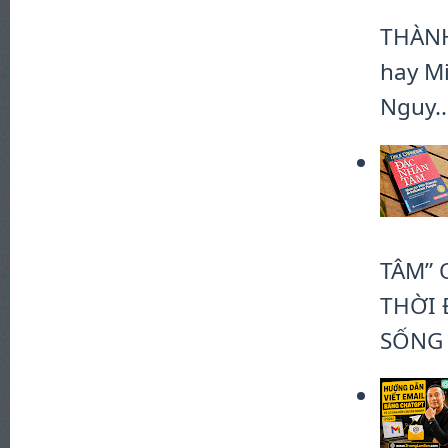
THÀN
hay Mi
Nguy..
TÂM” 
THỜI 
SỐNG #