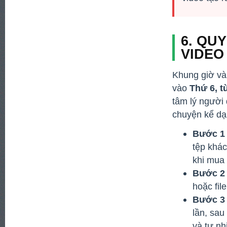
6. QU
VIDEO
Khung giờ và
vào
Thứ 6, t
tâm lý người 
chuyện kể dạn
Bước 1 
tệp khác
khi mua
Bước 2 
hoặc fi
Bước 3 
lần, sa
và tự nh