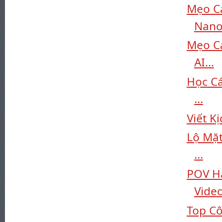
Mẹo C
Nano.
Mẹo Cá
AI...
Học Cá
...
Viết K
Lộ Mặt
...
POV Ha
Video
Top Cô