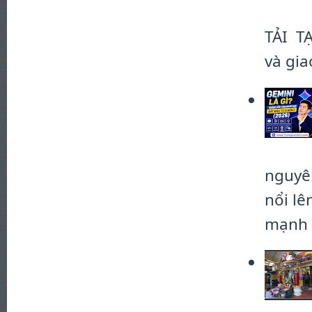
TẢI TẠ
và gia
nguyên
nổi l
mạnh .