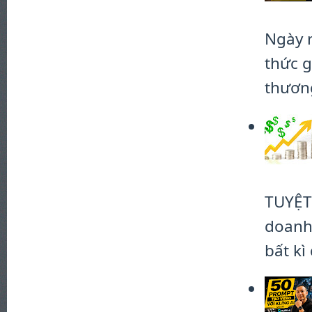
Ngày 
thức g
thương
TUYỆT
doanh 
bất kì 