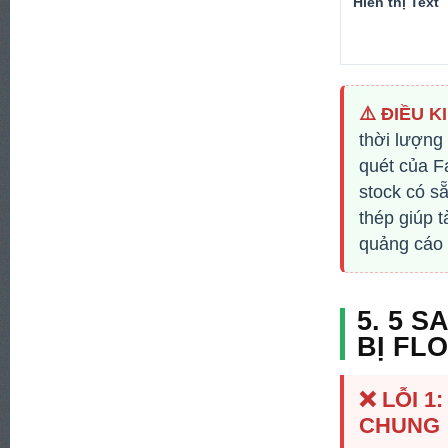
Hiển thị Text
⚠️ ĐIỀU K
thời lượng
quét của F
stock có s
thép giúp t
quảng cáo v
5. 5 
BỊ FL
❌ LỖI 
CHUNG