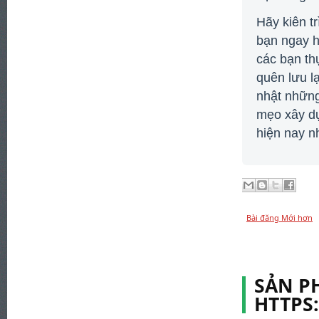
Hãy kiên t
bạn ngay h
các bạn th
quên lưu lạ
nhật những
mẹo xây dự
hiện nay n
Bài đăng Mới hơn
SẢN P
HTTPS