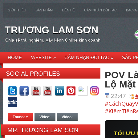
GIỚI THIỆU
SẢN PHẨM
LIÊN HỆ
CẢM NHẬN ĐỐI TÁC
BACK
TRƯƠNG LAM SƠN
Chia sẽ trải nghiệm, Xây kênh Online kinh doanh!
HOME
WEBSITE
»
CẢM NHẬN ĐỐI TÁC
»
SẢN P
POV Là
SOCIAL PROFILES
Lộ Mặt
22:47
#CáchQuayV
#KiếmTiềnRe
Founder:
Video:
Video:
MR. TRƯƠNG LAM SƠN
TỐI ƯU