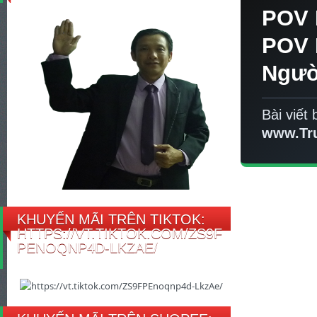
POV 
POV 
Ngườ
Bài viết 
www.Tr
KHUYẾN MÃI TRÊN TIKTOK:
HTTPS://VT.TIKTOK.COM/ZS9F
PENOQNP4D-LKZAE/