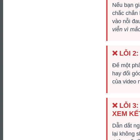
Nếu bạn giậ
chắc chắn 
vào nỗi đa
viễn vì mắc 
❌ LỖI 2
Để một phâ
hay đổi gó
của video 
❌ LỖI 
XEM KẾ
Dẫn dắt ng
lại không 