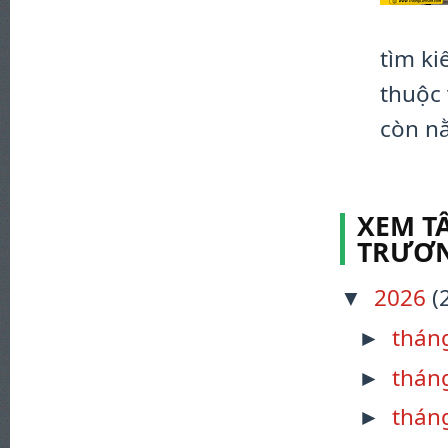
tìm k
thuộc 
còn nằ
XEM TẤ
TRƯƠN
2026
(
▼
thán
►
thán
►
thán
►