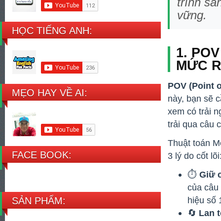
trình sả
vững.
HỌC TIẾNG ANH:
1. PO
MỨC R
POV (Point o
MẸO HAY VỀ AI:
này, bạn sẽ c
xem có trải n
trải qua câu 
Thuật toán M
FACE BOOK:
3 lý do cốt lõi
⏱️
Giữ 
của câu 
hiệu số 
SẢN PHẨM:
🔄
Lan t