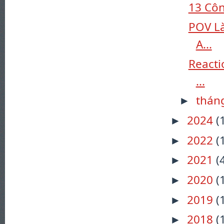
13 Côn
POV L
A...
Reacti
...
thán
►
2024
(
►
2022
(
►
2021
(
►
2020
(
►
2019
(
►
2018
(
►