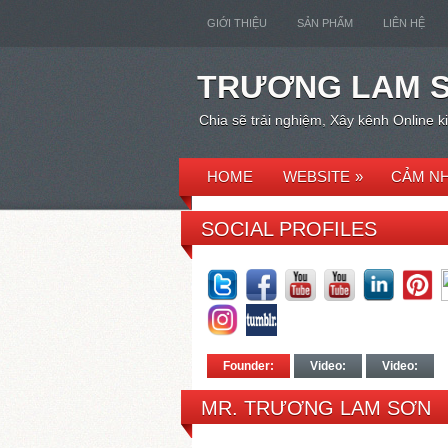
GIỚI THIỆU
SẢN PHẨM
LIÊN HỆ
TRƯƠNG LAM 
Chia sẽ trải nghiệm, Xây kênh Online 
HOME
WEBSITE
»
CẢM NH
SOCIAL PROFILES
Founder:
Video:
Video:
MR. TRƯƠNG LAM SƠN