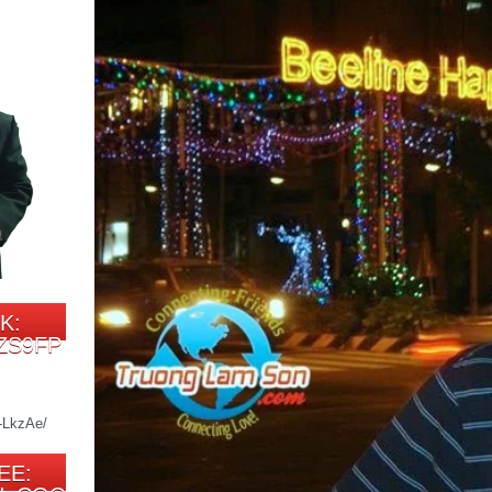
K:
ZS9FP
EE: