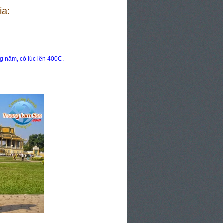
ia:
ng năm, có lúc lên 400C.