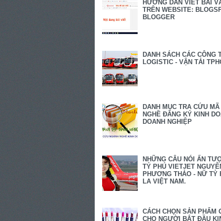
HƯỚNG DẪN VIẾT BÀI V
TRÊN WEBSITE: BLOGSP
BLOGGER
DANH SÁCH CÁC CÔNG 
LOGISTIC - VẬN TẢI TP
DANH MỤC TRA CỨU MÃ
NGHỀ ĐĂNG KÝ KINH D
DOANH NGHIỆP
NHỮNG CÂU NÓI ẤN TƯ
TỶ PHÚ VIETJET NGUYỄ
PHƯƠNG THẢO - NỮ TỶ 
LA VIỆT NAM.
CÁCH CHỌN SẢN PHẨM 
CHO NGƯỜI BẮT ĐẦU KI