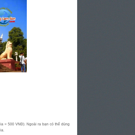
 Ria = 500 VNĐ). Ngoài ra bạn có thể dùng
Ria.