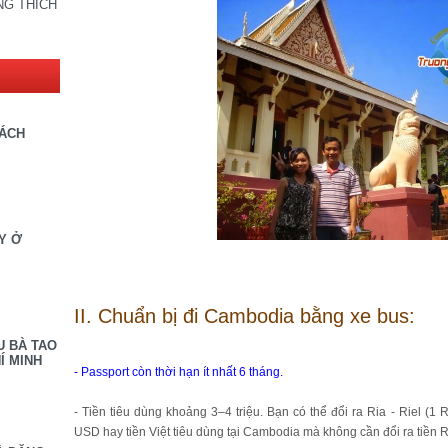
NG THÍCH
SÁCH
Y Ở
II. Chuẩn bị đi Cambodia bằng xe bus:
U BÀ TAO
Í MINH
-
Passport còn thời hạn ít nhất 6 tháng.
-
Tiền tiêu dùng khoảng 3–4 triệu. Bạn có thể đổi ra Ria - Riel (1
USD hay tiền Việt tiêu dùng tại Cambodia mà không cần đổi ra tiền 