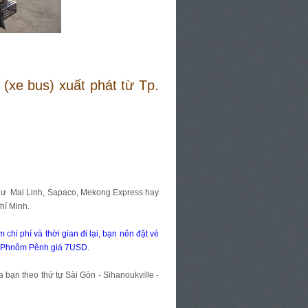
 (xe bus) xuất phát từ Tp.
hư Mai Linh, Sapaco, Mekong Express hay
hí Minh.
hi phí và thời gian đi lại, bạn nên đặt vé
p - Phnôm Pênh giá 7USD.
 bạn theo thứ tự Sài Gòn - Sihanoukville -