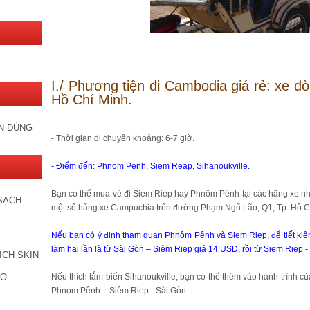
I./ Phương tiện đi Cambodia giá rẻ: xe đò
Hồ Chí Minh.
IN DÙNG
- Thời gian di chuyển khoảng: 6-7 giờ.
- Điểm đến: Phnom Penh, Siem Reap, Sihanoukville.
Bạn có thể mua vé đi Siem Riep hay Phnôm Pênh tại các hãng xe n
SẠCH
một số hãng xe Campuchia trên đường Phạm Ngũ Lão, Q1, Tp. Hồ C
Nếu bạn có ý định tham quan Phnôm Pênh và Siem Riep, để tiết kiệm c
làm hai lần là từ Sài Gòn – Siêm Riep giá 14 USD, rồi từ Siem Rie
ICH SKIN
Nếu thích tắm biển Sihanoukville, bạn có thể thêm vào hành trình của
CO
Phnom Pênh – Siêm Riep - Sài Gòn.