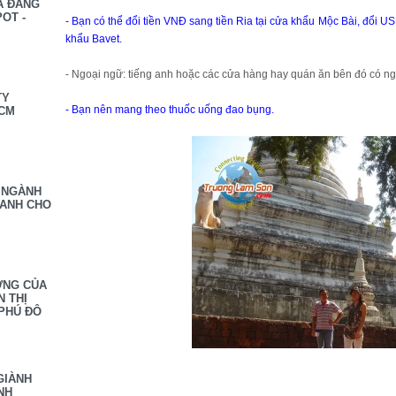
À ĐĂNG
OT -
-
Bạn có thể đổi tiền VNĐ sang tiền Ria tại cửa khẩu Mộc Bài, đổi U
khẩu Bavet.
-
Ngoại ngữ: tiếng anh hoặc các cửa hàng hay quán ăn bên đó có ngườ
TY
-
Bạn nên mang theo thuốc uống đao bụng.
HCM
 NGÀNH
OANH CHO
ỢNG CỦA
N THỊ
PHÚ ĐÔ
GIÀNH
NH