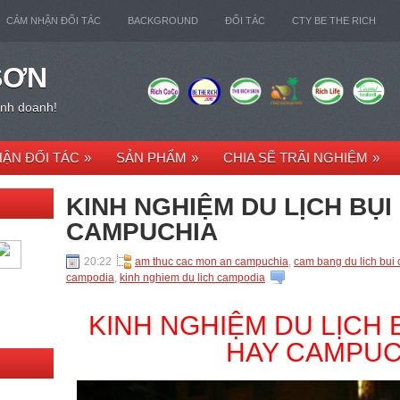
CẢM NHẬN ĐỐI TÁC
BACKGROUND
ĐỐI TÁC
CTY BE THE RICH
SƠN
kinh doanh!
ẬN ĐỐI TÁC
»
SẢN PHẨM
»
CHIA SẼ TRÃI NGHIỆM
»
KINH NGHIỆM DU LỊCH BỤ
CAMPUCHIA
20:22
am thuc cac mon an campuchia
,
cam bang du lich bui
campodia
,
kinh nghiem du lich campodia
KINH NGHIỆM DU LỊCH 
HAY CAMPUC