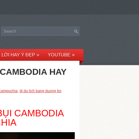
LỜI HAY Ý ĐẸP
»
YOUTUBE
»
I CAMBODIA HAY
 campuchia
,
di du lich bang duong bo
BỤI CAMBODIA
HIA