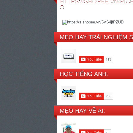
HTTPS://SHOPEE.VN/RI
O
MẸO HAY TRẢI NGHIỆM 
HỌC TIẾNG ANH:
MẸO HAY VỀ AI: