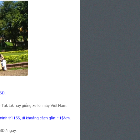
USD.
e Tuk tuk hay giống xe lôi máy Việt Nam.
minh thì 15$, đi khoảng cách gần: ~1$/km.
SD / ngày.