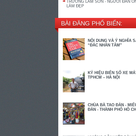
TRƯƠNG LAM SƠN - NGƯỜI ĐÀN Ô
LÀM ĐẸP
BÀI ĐĂNG PHỔ BIẾN:
NỘI DUNG VÀ Ý NGHĨA 
“ĐẮC NHÂN TÂM”
KÝ HIỆU BIỂN SỐ XE MÁ
TPHCM – HÀ NỘI
CHÙA BÀ TAO ĐÀN - MIẾ
ĐÀN - THÀNH PHỐ HỒ CH