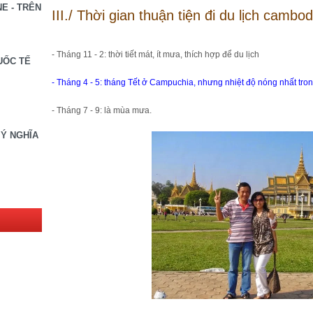
E - TRÊN
III./ Thời gian thuận tiện đi du lịch cambod
- Tháng 11 - 2: thời tiết mát, ít mưa, thích hợp để du lịch
UỐC TẾ
- Tháng 4 - 5: tháng Tết ở Campuchia, nhưng nhiệt độ nóng nhất tro
- Tháng 7 - 9: là mùa mưa.
 Ý NGHĨA