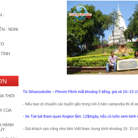
 -
N - NONI
CO
 TÍNH
ƠN
Từ Sihanoukville – Phnom Pênh mất khoảng 5 tiếng, giá vé 10–15 
ỦA THỜI
- Nếu bạn di chuyển các tuyến gần trong nôi ô bên campodia thì đi x
I CỦA
- Xe Tuk tuk tham quan Angkor tầm: 12$/ngày, nếu có luôn xem bình 
A HÀNH
- Giá khách sạn cũng như bên Việt Nam, trung bình khoảng 10- 15 U
DUY