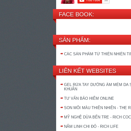
FACE BOOK:
SẢN PHẨM:
CÁC SẢN PHẨM TỪ THIÊN NHIÊN T
LIÊN KẾT WEBSITES
GEL RỬA TAY DƯỠNG ẨM MỀM DA 
KHUẨN
TƯ VẤN BẢO HIỂM ONLINE
SON MÔI MÀU THIÊN NHIÊN - THE R
MỸ NGHỆ DỪA BẾN TRE - RICH CO
NẤM LINH CHI ĐỎ - RICH LIFE