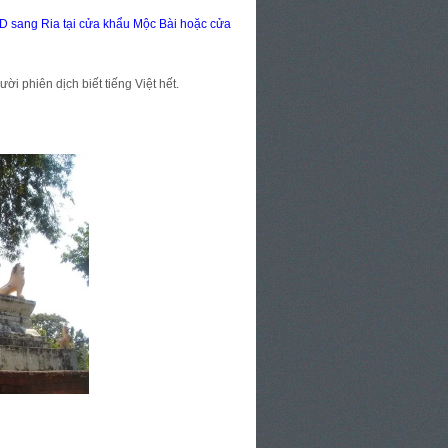
SD sang Ria tại cửa khẩu Mộc Bài hoặc cửa
i phiên dịch biết tiếng Việt hết.