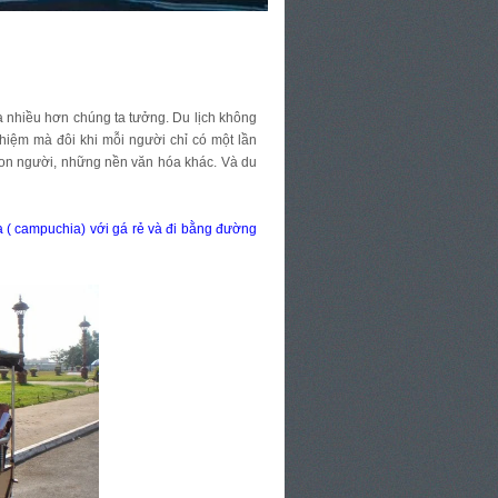
a nhiều hơn chúng ta tưởng. Du lịch không
ghiệm mà đôi khi mỗi người chỉ có một lần
 con người, những nền văn hóa khác. Và du
a ( campuchia) với gá rẻ và đi bằng đường