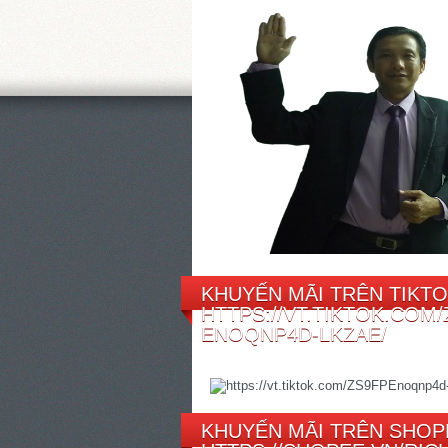
KHUYẾN MÃI TRÊN TIKTO
HTTPS://VT.TIKTOK.COM/
ENOQNP4D-LKZAE/
KHUYẾN MÃI TRÊN SHOP