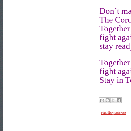
Don’t mat
The Coro
Together
fight ag
stay rea
Together
fight aga
Stay in 
Bài đăng Mới hơn