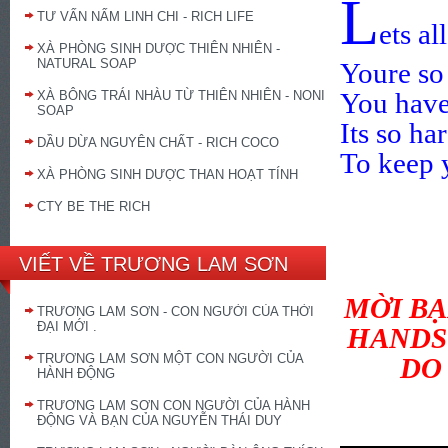
L
TƯ VẤN NẤM LINH CHI - RICH LIFE
ets al
XÀ PHÒNG SINH DƯỢC THIÊN NHIÊN -
NATURAL SOAP
Youre so
You have
XÀ BÔNG TRÁI NHÀU TỪ THIÊN NHIÊN - NONI
SOAP
Its so ha
DẦU DỪA NGUYÊN CHẤT - RICH COCO
To keep 
XÀ PHÒNG SINH DƯỢC THAN HOẠT TÍNH
CTY BE THE RICH
VIẾT VỀ TRƯƠNG LAM SƠN
MỜI BẠ
TRƯƠNG LAM SƠN - CON NGƯỜI CỦA THỜI
ĐẠI MỚI .
HANDS 
TRƯƠNG LAM SƠN MỘT CON NGƯỜI CỦA
DO
HÀNH ĐỘNG
TRƯƠNG LAM SƠN CON NGƯỜI CỦA HÀNH
ĐỘNG VÀ BẠN CỦA NGUYỄN THÁI DUY