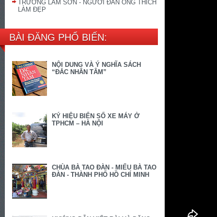
TRƯƠNG LAM SƠN - NGƯỜI ĐÀN ÔNG THÍCH
LÀM ĐẸP
BÀI ĐĂNG PHỔ BIẾN:
NỘI DUNG VÀ Ý NGHĨA SÁCH
“ĐẮC NHÂN TÂM”
KÝ HIỆU BIỂN SỐ XE MÁY Ở
TPHCM – HÀ NỘI
CHÙA BÀ TAO ĐÀN - MIẾU BÀ TAO
ĐÀN - THÀNH PHỐ HỒ CHÍ MINH