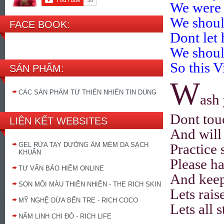
We were 
We shoul
FACE BOOK:
Dont let 
We shoul
So this V
SẢN PHẨM:
W
CÁC SẢN PHẨM TỪ THIÊN NHIÊN TIN DÙNG
ash
Dont tou
LIÊN KẾT WEBSITES
And will
GEL RỬA TAY DƯỠNG ẨM MỀM DA SẠCH
Practice 
KHUẨN
Please h
TƯ VẤN BẢO HIỂM ONLINE
And keep
SON MÔI MÀU THIÊN NHIÊN - THE RICH SKIN
Lets rais
MỸ NGHỆ DỪA BẾN TRE - RICH COCO
Lets all 
NẤM LINH CHI ĐỎ - RICH LIFE