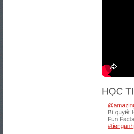
HỌC T
@amazing
Bí quyết 
Fun Fact
#tienganh