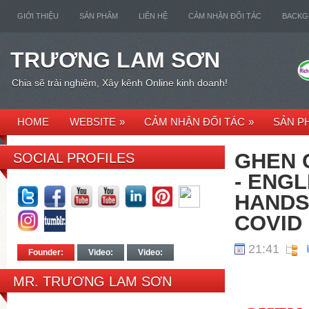
GIỚI THIỆU
SẢN PHẨM
LIÊN HỆ
CẢM NHẬN ĐỐI TÁC
BACK
TRƯƠNG LAM SƠN
Chia sẽ trải nghiệm, Xây kênh Online kinh doanh!
HOME
WEBSITE
»
CẢM NHẬN ĐỐI TÁC
»
SẢN P
GHEN 
SOCIAL PROFILES
- ENG
HANDS
COVID 
21:41
Founder:
Video:
Video:
MR. TRƯƠNG LAM SƠN