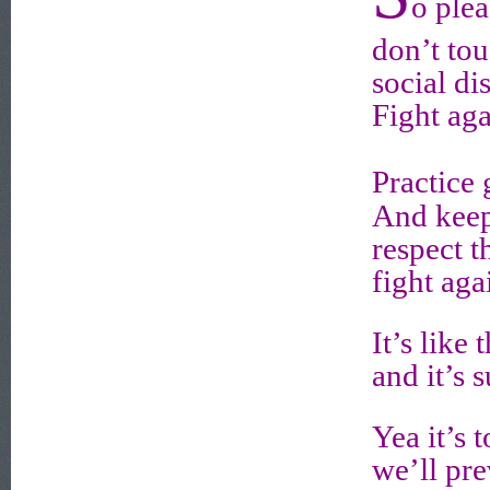
o ple
don’t to
social di
Fight aga
Practice
And keep
respect t
fight aga
It’s like
and it’s 
Yea it’s 
we’ll pre