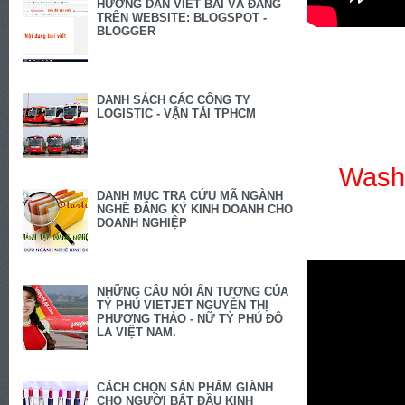
HƯỚNG DẪN VIẾT BÀI VÀ ĐĂNG
TRÊN WEBSITE: BLOGSPOT -
BLOGGER
DANH SÁCH CÁC CÔNG TY
LOGISTIC - VẬN TẢI TPHCM
Wash 
DANH MỤC TRA CỨU MÃ NGÀNH
NGHỀ ĐĂNG KÝ KINH DOANH CHO
DOANH NGHIỆP
NHỮNG CÂU NÓI ẤN TƯỢNG CỦA
TỶ PHÚ VIETJET NGUYỄN THỊ
PHƯƠNG THẢO - NỮ TỶ PHÚ ĐÔ
LA VIỆT NAM.
CÁCH CHỌN SẢN PHẨM GIÀNH
CHO NGƯỜI BẮT ĐẦU KINH