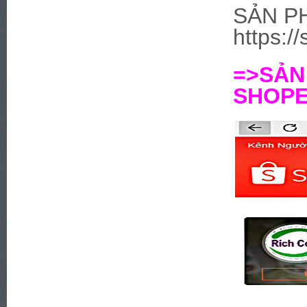
SẢN P
https:/
=>SẢ
SHOPEE