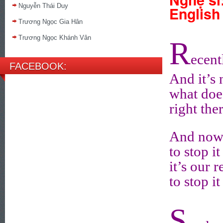
Nguyễn Thái Duy
English
Trương Ngọc Gia Hân
Trương Ngọc Khánh Vân
R
ecent
FACEBOOK:
And it’s
what does
right the
And now 
to stop i
it’s our 
to stop i
S