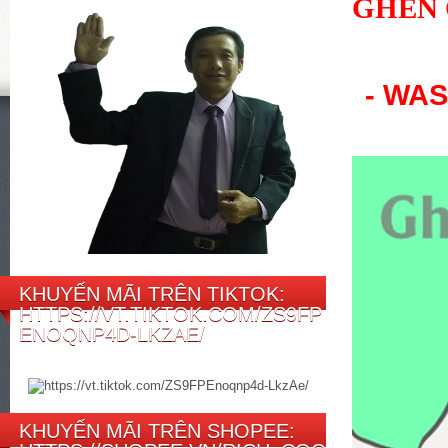
GHEN 
- WA
KHUYẾN MÃI TRÊN TIKTOK:
HTTPS://VT.TIKTOK.COM/ZS9FP
ENOQNP4D-LKZAE/
KHUYẾN MÃI TRÊN SHOPEE: