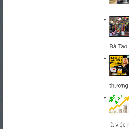
Bà Tao 
thương 
là việc