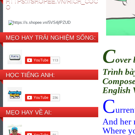
HTTPS://SHOPEE.VN/RICH_COC
O
MẸO HAY TRẢI NGHIỆM SỐNG:
C
over 
Trình bà
HỌC TIẾNG ANH:
Compose
English 
C
urren
MẸO HAY VỀ AI:
And her 
Where yo