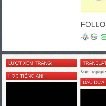
FOLLO
LƯỢT XEM TRANG:
TRANSLAT
Select Language
HỌC TIẾNG ANH:
DẦU DỪA 