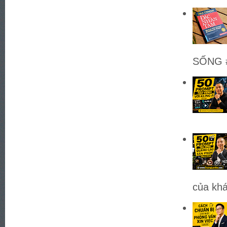
SỐNG #
của khá