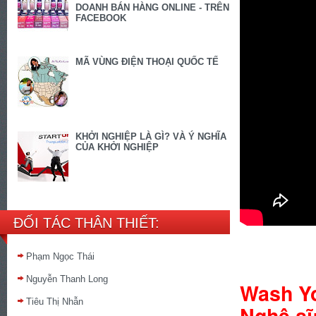
DOANH BÁN HÀNG ONLINE - TRÊN
FACEBOOK
MÃ VÙNG ĐIỆN THOẠI QUỐC TẾ
KHỞI NGHIỆP LÀ GÌ? VÀ Ý NGHĨA
CỦA KHỞI NGHIỆP
ĐỐI TÁC THÂN THIẾT:
Phạm Ngọc Thái
Nguyễn Thanh Long
Wash Yo
Tiêu Thị Nhẫn
Ngh
ệ
sĩ