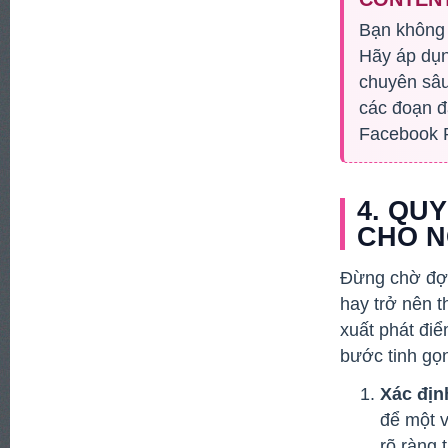
Bạn không 
Hãy áp dụn
chuyên sâu
các đoạn đắ
Facebook Re
4. QU
CHO N
Đừng chờ đợi 
hay trở nên 
xuất phát đi
bước tinh gọ
Xác địn
để một 
rõ ràng 