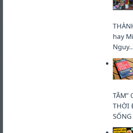
THÀN
hay Mi
Nguy..
TÂM” 
THỜI 
SỐNG #