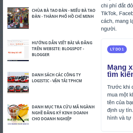
chi phí đắt 
CHÙA BÀ TAO ĐÀN - MIẾU BÀ TAO
TikTok, Face
ĐÀN - THÀNH PHỐ HỒ CHÍ MINH
cách, mang lạ
người.
HƯỚNG DẪN VIẾT BÀI VÀ ĐĂNG
TRÊN WEBSITE: BLOGSPOT -
LÝ DO 1
BLOGGER
Mạng xã
tìm ki
DANH SÁCH CÁC CÔNG TY
LOGISTIC - VẬN TẢI TPHCM
Trước khi 
mua một kh
tên của bạ
DANH MỤC TRA CỨU MÃ NGÀNH
định uy tí
NGHỀ ĐĂNG KÝ KINH DOANH
hình và tự
CHO DOANH NGHIỆP