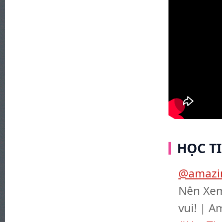
HỌC T
@amazin
Nên Xem
vui! | A