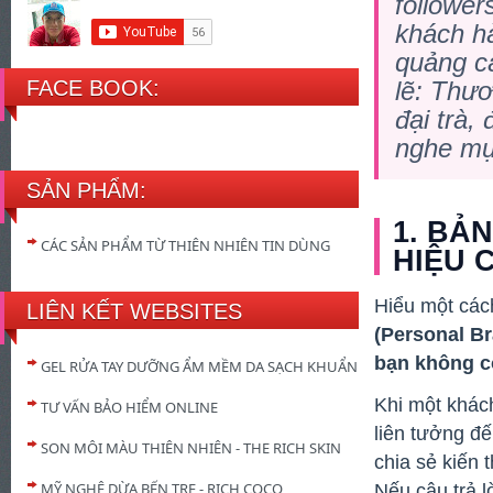
follower
khách h
quảng c
FACE BOOK:
lẽ: Thươ
đại trà,
nghe mụ
SẢN PHẨM:
1. BẢ
CÁC SẢN PHẨM TỪ THIÊN NHIÊN TIN DÙNG
HIỆU 
Hiểu một các
LIÊN KẾT WEBSITES
(Personal Br
bạn không c
GEL RỬA TAY DƯỠNG ẨM MỀM DA SẠCH KHUẨN
Khi một khách
TƯ VẤN BẢO HIỂM ONLINE
liên tưởng đế
SON MÔI MÀU THIÊN NHIÊN - THE RICH SKIN
chia sẻ kiến 
MỸ NGHỆ DỪA BẾN TRE - RICH COCO
Nếu câu trả 