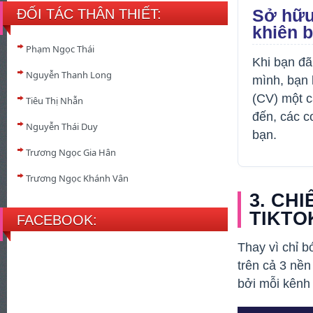
Sở hữu
ĐỐI TÁC THÂN THIẾT:
khiên 
Phạm Ngọc Thái
Khi bạn đ
Nguyễn Thanh Long
mình, bạn 
(CV) một c
Tiêu Thị Nhẫn
đến, các c
Nguyễn Thái Duy
bạn.
Trương Ngọc Gia Hân
Trương Ngọc Khánh Vân
3. CH
TIKTO
FACEBOOK:
Thay vì chỉ b
trên cả 3 nền
bởi mỗi kênh 