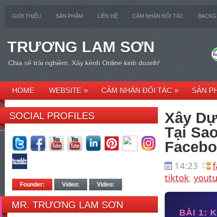
GIỚI THIỆU
SẢN PHẨM
LIÊN HỆ
CẢM NHẬN ĐỐI TÁC
BACK
TRƯƠNG LAM SƠN
Chia sẽ trải nghiệm, Xây kênh Online kinh doanh!
HOME
WEBSITE
»
CẢM NHẬN ĐỐI TÁC
»
SẢN P
Xây Dự
SOCIAL PROFILES
Tại Sa
Facebo
14:23
f
tiktok
,
yout
Founder:
Video:
Video:
MR. TRƯƠNG LAM SƠN
BÀI 1: