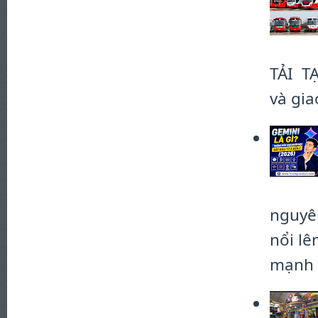
TẢI TẠ
và gia
nguyên
nổi l
mạnh .