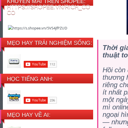
KHUYẾN MÃI TRÊN SHOPEE:
HTTPS://SHOPEE.VN/RICH_CO
CO
MẸO HAY TRẢI NGHIỆM SỐNG:
Thời gi
thuật t
Hồi còn 
thương h
HỌC TIẾNG ANH:
riêng ch
ít nhất 
một ngà
mì onli
ngoại hì
MẸO HAY VỀ AI:
— nhưng