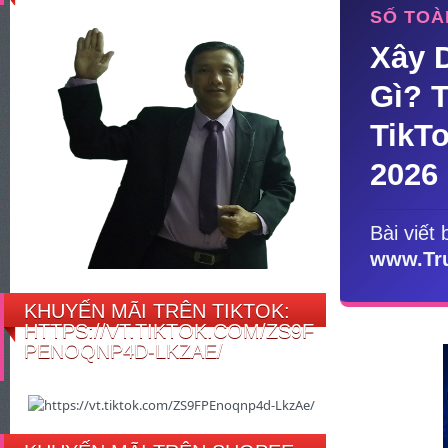
SỐ TOÀ
Xây 
Gì? 
TikT
2026
Bài viết 
www.Tr
KHUYẾN MÃI TRÊN TIKTOK:
HTTPS://VT.TIKTOK.COM/ZS9F
PENOQNP4D-LKZAE/