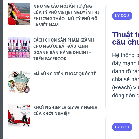
NHỮNG CÂU NÓI ẤN TƯỢNG
CỦA TỶ PHÚ VIETJET NGUYỄN THỊ
LÝ DO 2
PHƯƠNG THẢO - NỮ TỶ PHÚ ĐÔ
LA VIỆT NAM.
Thuật t
CÁCH CHỌN SẢN PHẨM GIÀNH
câu ch
CHO NGƯỜI BẮT ĐẦU KINH
DOANH BÁN HÀNG ONLINE -
Hệ thống p
TRÊN FACEBOOK
đẩy mạnh h
danh rõ rà
MÃ VÙNG ĐIỆN THOẠI QUỐC TẾ
chia sẻ hà
(Reach) vư
đồng tiền 
KHỞI NGHIỆP LÀ GÌ? VÀ Ý NGHĨA
CỦA KHỞI NGHIỆP
LÝ DO 3