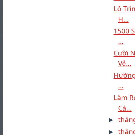
Lộ Trì
H...
1500 S
...
Cười N
Vẻ...
Hướng 
...
Làm R
Cá...
thán
►
thán
►