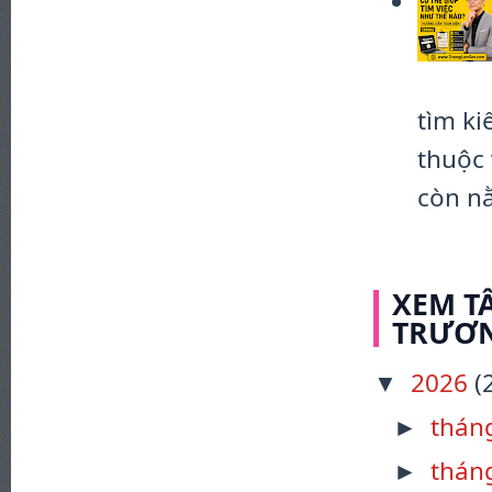
tìm k
thuộc 
còn nằ
XEM TẤ
TRƯƠN
2026
(
▼
thán
►
thán
►