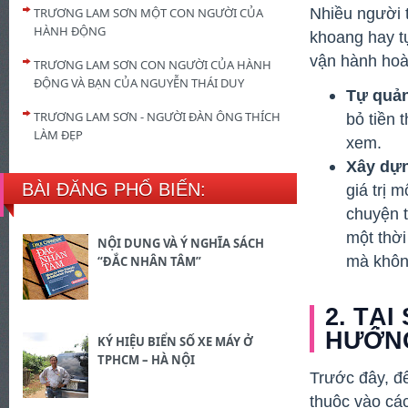
Nhiều người 
TRƯƠNG LAM SƠN MỘT CON NGƯỜI CỦA
HÀNH ĐỘNG
khoang hay tự
vận hành hoàn
TRƯƠNG LAM SƠN CON NGƯỜI CỦA HÀNH
ĐỘNG VÀ BẠN CỦA NGUYỄN THÁI DUY
Tự quản
TRƯƠNG LAM SƠN - NGƯỜI ĐÀN ÔNG THÍCH
bỏ tiền 
LÀM ĐẸP
xem.
Xây dựn
BÀI ĐĂNG PHỔ BIẾN:
giá trị 
chuyện t
một thời
NỘI DUNG VÀ Ý NGHĨA SÁCH
mà khôn
“ĐẮC NHÂN TÂM”
2. TẠ
HƯỚNG
KÝ HIỆU BIỂN SỐ XE MÁY Ở
TPHCM – HÀ NỘI
Trước đây, để
thuộc vào các