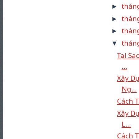
thán
►
thán
►
thán
►
thán
▼
Tại Sa
...
Xây D
Ng...
Cách T
Xây Dự
L...
Cách T