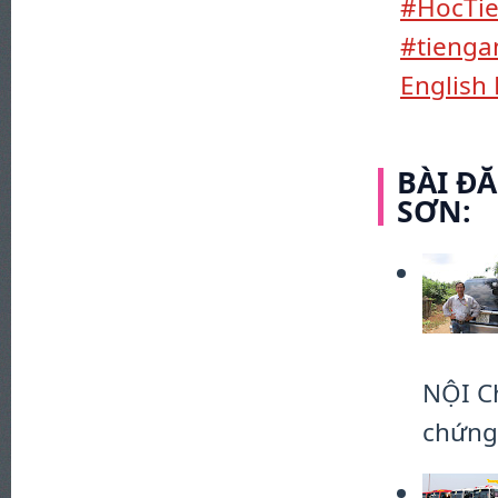
#HocTi
#tienga
English 
BÀI Đ
SƠN:
NỘI C
chứng 