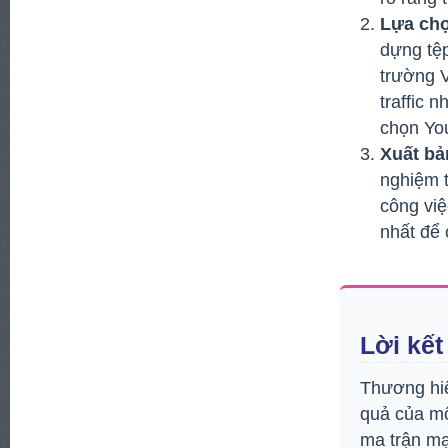
Lựa chọ
dựng tệp
trường 
traffic 
chọn Yo
Xuất bả
nghiệm t
công việ
nhất để 
Lời kế
Thương hiệ
quả của một
ma trận mạ