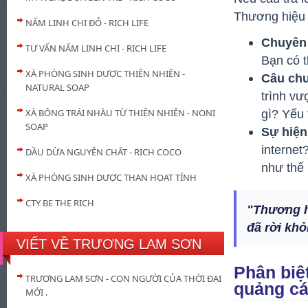
Thương hiệu 
NẤM LINH CHI ĐỎ - RICH LIFE
Chuyên 
TƯ VẤN NẤM LINH CHI - RICH LIFE
Bạn có t
XÀ PHÒNG SINH DƯỢC THIÊN NHIÊN -
Câu chu
NATURAL SOAP
trình vư
XÀ BÔNG TRÁI NHÀU TỪ THIÊN NHIÊN - NONI
gì? Yếu 
SOAP
Sự hiện
internet
DẦU DỪA NGUYÊN CHẤT - RICH COCO
như thế
XÀ PHÒNG SINH DƯỢC THAN HOẠT TÍNH
CTY BE THE RICH
"Thương h
đã rời khỏ
VIẾT VỀ TRƯƠNG LAM SƠN
Phân biệ
TRƯƠNG LAM SƠN - CON NGƯỜI CỦA THỜI ĐẠI
quảng cá
MỚI .