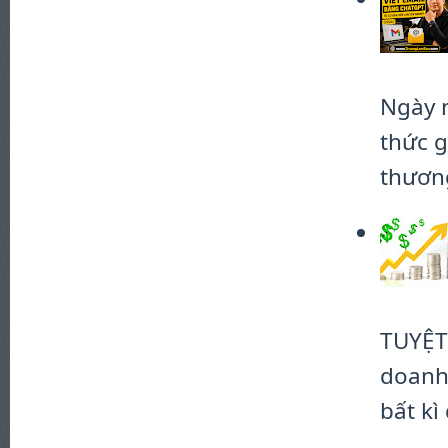
Ngày 
thức g
thương
TUYỆT
doanh 
bất kì 