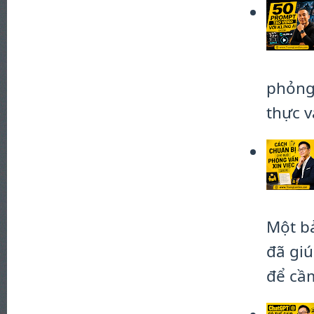
phỏng 
thực và
Một bả
đã giú
để cầm