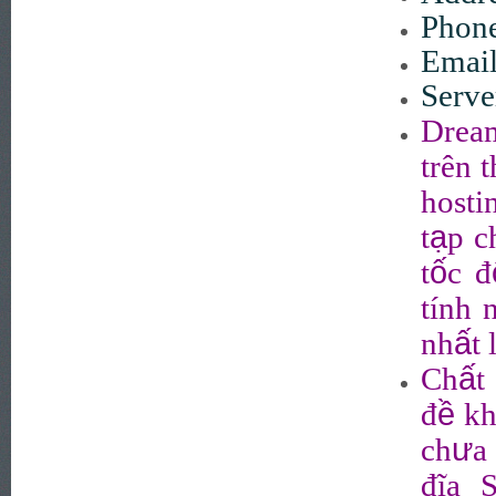
Phon
Emai
Serve
Drea
trên t
hosti
ạ
t
p c
ố
t
c đ
tính 
ấ
nh
t
ấ
Ch
t
ề
đ
kh
ư
ch
a
đĩa 