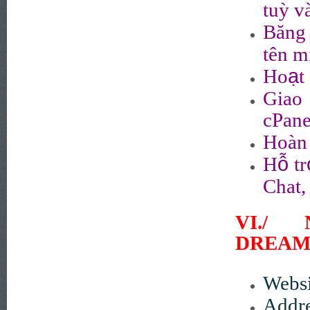
tuỳ v
Băng 
tên m
ạ
Ho
t
Giao
cPane
Hoàn 
ỗ
H
tr
Chat,
VI./
DREAM
Websi
Addr