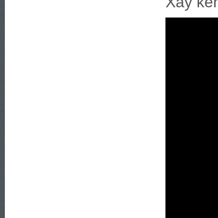
Xây kên