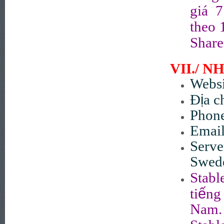
giá 7
theo 
Share
VII./ 
Websi
ị
Đ
a c
Phon
Email
Serv
Swed
Stabl
ế
ti
ng
Nam.