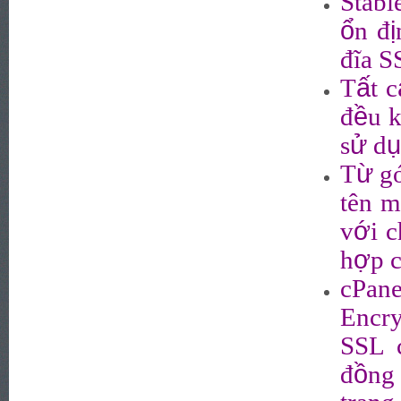
Stabl
ổ
ị
n đ
đĩa S
ấ
T
t c
ề
đ
u 
ử
ụ
s
d
ừ
T
gó
tên m
ớ
v
i c
ợ
h
p 
cPan
Encry
SSL c
ồ
đ
ng