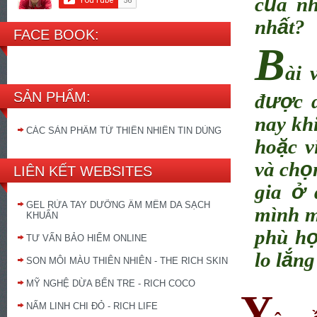
ủ
c
a n
ấ
nh
t?
FACE BOOK:
B
ài v
SẢN PHẨM:
ượ
đ
c 
nay kh
CÁC SẢN PHẨM TỪ THIÊN NHIÊN TIN DÙNG
ặ
ho
c v
ọ
và ch
LIÊN KẾT WEBSITES
ở
gia
GEL RỬA TAY DƯỠNG ẨM MỀM DA SẠCH
mình 
KHUẨN
phù h
TƯ VẤN BẢO HIỂM ONLINE
ắ
lo l
ng
SON MÔI MÀU THIÊN NHIÊN - THE RICH SKIN
MỸ NGHỆ DỪA BẾN TRE - RICH COCO
Y
NẤM LINH CHI ĐỎ - RICH LIFE