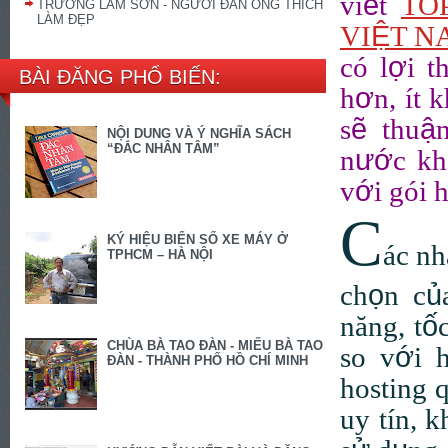
ế
vi
t
TO
TRƯƠNG LAM SƠN - NGƯỜI ĐÀN ÔNG THÍCH
LÀM ĐẸP
Ệ
VI
T N
ợ
có l
i t
BÀI ĐĂNG PHỔ BIẾN:
ơ
h
n,
í
t k
ẽ
ậ
s
thu
NỘI DUNG VÀ Ý NGHĨA SÁCH
“ĐẮC NHÂN TÂM”
ướ
n
c kh
ớ
v
i gói 
C
KÝ HIỆU BIỂN SỐ XE MÁY Ở
ác nh
TPHCM – HÀ NỘI
ọ
ủ
ch
n c
ố
năng, t
CHÙA BÀ TAO ĐÀN - MIẾU BÀ TAO
ớ
so v
i 
ĐÀN - THÀNH PHỐ HỒ CHÍ MINH
hosting 
uy tín, 