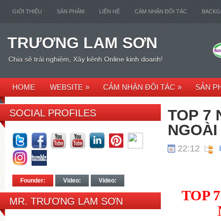
GIỚI THIỆU
SẢN PHẨM
LIÊN HỆ
CẢM NHẬN ĐỐI TÁC
BACK
TRƯƠNG LAM SƠN
Chia sẽ trải nghiệm, Xây kênh Online kinh doanh!
HOME
WEBSITE
»
CẢM NHẬN ĐỐI TÁC
»
SẢN P
TOP 7
SOCIAL PROFILES
NGOÀI
22:12
Founder:
Video:
Video:
TOP 
MR. TRƯƠNG LAM SƠN