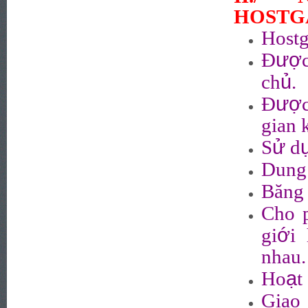
HOSTG
Hostg
ượ
Đ
ủ
ch
.
ượ
Đ
gian 
ử
S
d
Dung 
Băng 
Cho 
ớ
gi
i 
nhau.
ạ
Ho
t
Giao