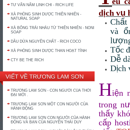
êu c
TƯ VẤN NẤM LINH CHI - RICH LIFE
ị
ụ
d
ch v
h
XÀ PHÒNG SINH DƯỢC THIÊN NHIÊN -
NATURAL SOAP
ấ
Ch
t 
XÀ BÔNG TRÁI NHÀU TỪ THIÊN NHIÊN - NONI
ổ
và
SOAP
ượ
l
n
DẦU DỪA NGUYÊN CHẤT - RICH COCO
ố
T
c 
XÀ PHÒNG SINH DƯỢC THAN HOẠT TÍNH
ễ
D
dà
CTY BE THE RICH
ị
D
ch 
VIẾT VỀ TRƯƠNG LAM SƠN
H
ệ
TRƯƠNG LAM SƠN - CON NGƯỜI CỦA THỜI
i
n 
ĐẠI MỚI .
trong n
TRƯƠNG LAM SƠN MỘT CON NGƯỜI CỦA
HÀNH ĐỘNG
ấ
th
y khó
TRƯƠNG LAM SƠN CON NGƯỜI CỦA HÀNH
ấ
c
p host
ĐỘNG VÀ BẠN CỦA NGUYỄN THÁI DUY