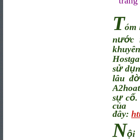
trang
T
óm 
ướ
n
c 
khuyê
Hostga
ử
ụ
s
d
n
ờ
lâu đ
A2hoat
ự
ố
s
c
.
c
đây:
ht
N
ộ
i