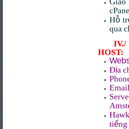
Giao
cPane
ỗ
H
tr
qua c
IV.
HOST:
Webs
ị
Đ
a c
Phone
Emai
Serv
Amste
Hawk 
ế
ti
ng 