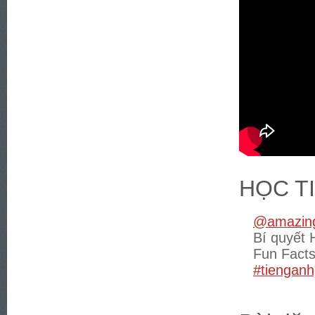
HỌC T
@amazing
Bí quyết 
Fun Fact
#tienganh