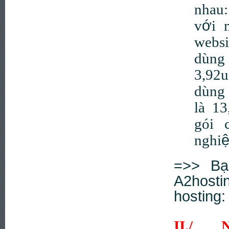
nhau
ớ
v
i 
websi
dùng
3,92u
d
ù
ng
là 13
gói 
nghi
=>> Bạn
A2hos
hosting
II./