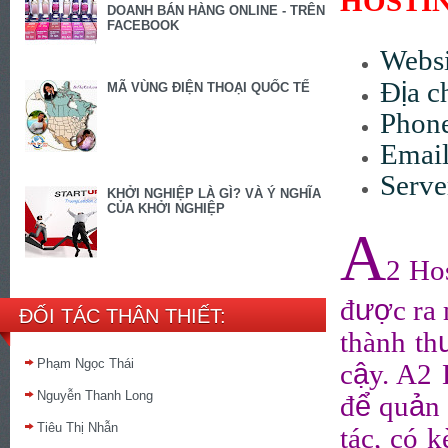
HOSTI
DOANH BÁN HÀNG ONLINE - TRÊN
FACEBOOK
Websi
ị
Đ
a c
MÃ VÙNG ĐIỆN THOẠI QUỐC TẾ
Phon
Email
Serve
KHỞI NGHIỆP LÀ GÌ? VÀ Ý NGHĨA
CỦA KHỞI NGHIỆP
A
2 Ho
ượ
đ
c ra
ĐỐI TÁC THÂN THIẾT:
thành th
Phạm Ngọc Thái
ậ
c
y. A2 
Nguyễn Thanh Long
ể
ả
đ
qu
n
Tiêu Thị Nhẫn
tác, có 