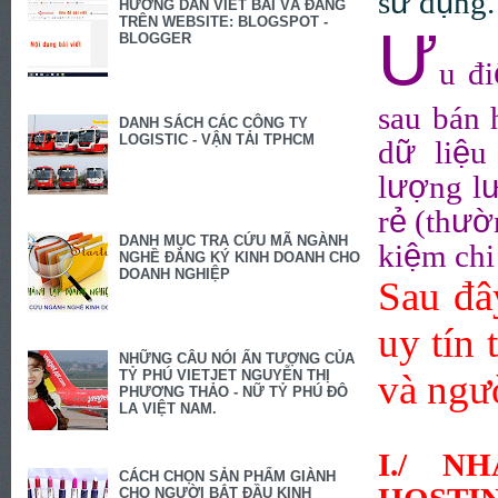
ử
ụ
s
d
ng.
HƯỚNG DẪN VIẾT BÀI VÀ ĐĂNG
TRÊN WEBSITE: BLOGSPOT -
Ư
BLOGGER
u
đ
i
sau bán 
DANH SÁCH CÁC CÔNG TY
LOGISTIC - VẬN TẢI TPHCM
ữ
ệ
d
li
u
ượ
l
ng l
ẻ
ườ
r
(th
DANH MỤC TRA CỨU MÃ NGÀNH
ệ
ki
m chi
NGHỀ ĐĂNG KÝ KINH DOANH CHO
DOANH NGHIỆP
Sau
đ
â
uy tín 
NHỮNG CÂU NÓI ẤN TƯỢNG CỦA
và ng
ư
TỶ PHÚ VIETJET NGUYỄN THỊ
PHƯƠNG THẢO - NỮ TỶ PHÚ ĐÔ
LA VIỆT NAM.
I./ N
CÁCH CHỌN SẢN PHẨM GIÀNH
CHO NGƯỜI BẮT ĐẦU KINH