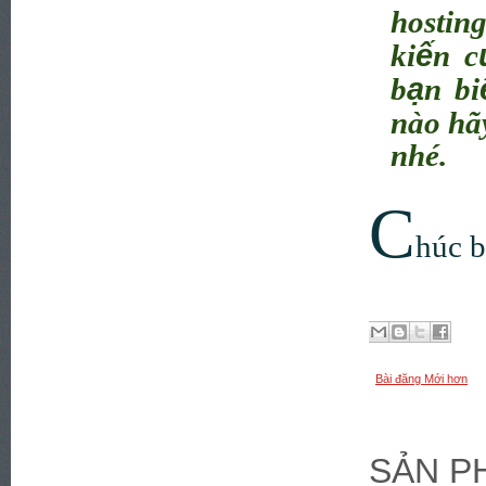
hosting
ế
ki
n c
ạ
b
n bi
nào hãy
nhé.
C
húc b
Bài đăng Mới hơn
SẢN P