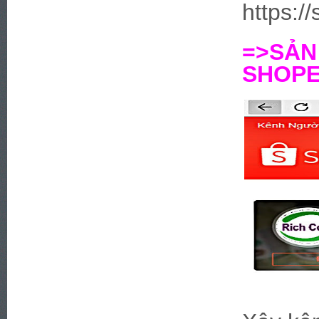
https:/
=>SẢ
SHOPEE