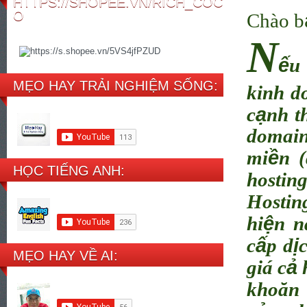
HTTPS://SHOPEE.VN/RICH_COC
O
Chào b
N
ế
u
MẸO HAY TRẢI NGHIỆM SỐNG:
kinh d
ạ
c
nh t
domain
ề
mi
n 
HỌC TIẾNG ANH:
hosti
Hostin
ệ
hi
n n
ấ
ị
c
p d
MẸO HAY VỀ AI:
ả
giá c
khoăn 