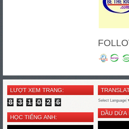
FOLLO
LƯỢT XEM TRANG:
TRANSLAT
8
3
1
0
2
6
Select Language
DẦU DỪA 
HỌC TIẾNG ANH: