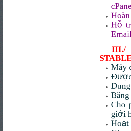
cPane
Hoàn 
ỗ
H
tr
Email
III
STABL
Máy 
ượ
Đ
Dung 
Băng 
Cho 
ớ
gi
i 
ạ
Ho
t