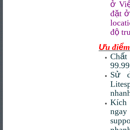
ở
Vi
ặ
ở
đ
t
locat
ộ
đ
tr
Ư
ể
u
đ
i
m
ấ
Ch
t
99.9
ử
S
Lites
nhanh
Kích
ngay
supp
nhanh