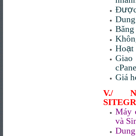
ượ
Đ
Dung 
Băng 
Khôn
ạ
Ho
t
Giao
cPane
Giá h
V./ 
SITEG
Máy 
và Si
Dung