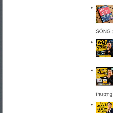
SỐNG #
thương 