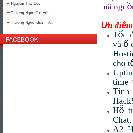
Nguyễn Thái Duy
ồ
mã ngu
Trương Ngọc Gia Hân
Trương Ngọc Khánh Vân
Ư
ể
u
đ
i
m
ố
T
c 
FACEBOOK:
ổ
v
à
Hosti
cho t
Uptim
time 
Tính
HackS
ỗ
H
t
Chat,
A2 H