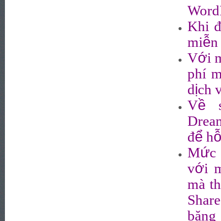
WordP
Khi đ
ễ
mi
n
ớ
V
i 
phí 
ị
d
ch 
ề
V
s
Dream
ể
đ
h
ứ
M
c
ớ
v
i 
mà th
Share
băng 