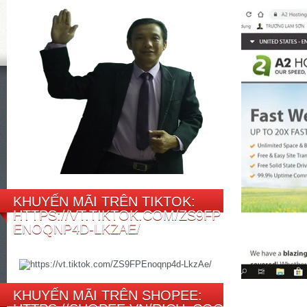
KHUYẾN MÃI TRÊN TIKTOK:
HTTPS://VT.TIKTOK.COM/ZS9FP
ENOQNP4D-LKZAE/
KHUYẾN MÃI TRÊN SHOPEE: