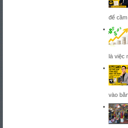
để cầm 
là việc
vào bằn