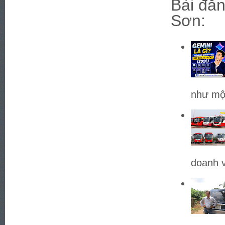
Bài đăn
Sơn:
như một
doanh v