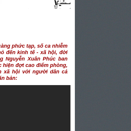
càng phức tạp, số ca nhiễm
 đến kinh tế - xã hội, đời
ng Nguyễn Xuân Phúc ban
ực hiện đợt cao điểm phòng,
h xã hội với người dân cả
văn bản: