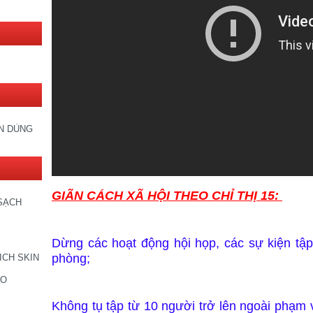
IN DÙNG
GIÃN CÁCH XÃ HỘI THEO CHỈ THỊ 15:
SẠCH
Dừng các hoạt động hội họp, các sự kiện tập
phòng;
ICH SKIN
CO
Không tụ tập từ 10 người trở lên ngoài phạm 