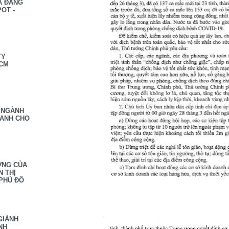
À ĐĂNG
OT -
TY
HCM
 NGÀNH
OANH CHO
ỢNG CỦA
N THỊ
PHÚ ĐÔ
GIÀNH
NH