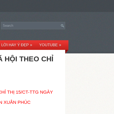
LỜI HAY Ý ĐẸP
»
YOUTUBE
»
 HỘI THEO CHỈ
HỈ THỊ 15/CT-TTG NGÀY
ỄN XUÂN PHÚC