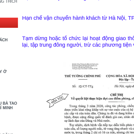
NG THÍCH
Hạn chế vận chuyển hành khách từ Hà Nội, T
Tạm dừng hoặc tổ chức lại hoạt động giao th
SÁCH
lại, tập trung đông người, trừ các phương tiệ
Y Ở
U BÀ TAO
Í MINH