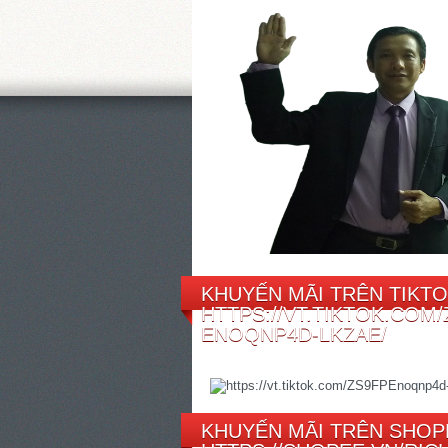
KHUYẾN MÃI TRÊN TIKTO
HTTPS://VT.TIKTOK.COM/
ENOQNP4D-LKZAE/
KHUYẾN MÃI TRÊN SHOP