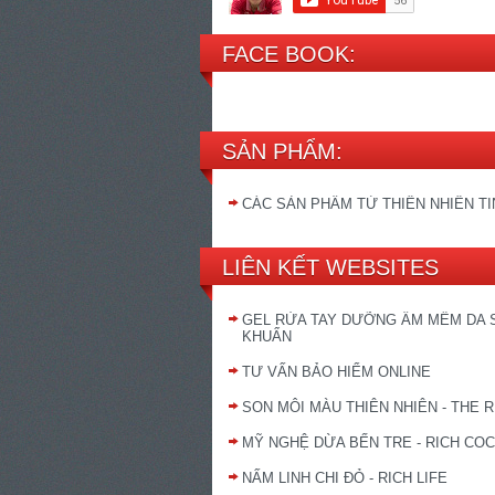
FACE BOOK:
SẢN PHẨM:
CÁC SẢN PHẨM TỪ THIÊN NHIÊN T
LIÊN KẾT WEBSITES
GEL RỬA TAY DƯỠNG ẨM MỀM DA 
KHUẨN
TƯ VẤN BẢO HIỂM ONLINE
SON MÔI MÀU THIÊN NHIÊN - THE R
MỸ NGHỆ DỪA BẾN TRE - RICH CO
NẤM LINH CHI ĐỎ - RICH LIFE