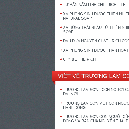
TƯ VẤN NẤM LINH CHI - RICH LIFE
XÀ PHÒNG SINH DƯỢC THIÊN NHIÊN
NATURAL SOAP
XÀ BÔNG TRÁI NHÀU TỪ THIÊN NHIÊ
SOAP
DẦU DỪA NGUYÊN CHẤT - RICH CO
XÀ PHÒNG SINH DƯỢC THAN HOẠT
CTY BE THE RICH
VIẾT VỀ TRƯƠNG LAM S
TRƯƠNG LAM SƠN - CON NGƯỜI C
ĐẠI MỚI .
TRƯƠNG LAM SƠN MỘT CON NGƯỜ
HÀNH ĐỘNG
TRƯƠNG LAM SƠN CON NGƯỜI CỦ
ĐỘNG VÀ BẠN CỦA NGUYỄN THÁI 