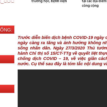
CH_COC
SỐNG:
Trước diễn biến dịch bệnh COVID-19 ngày 
ngày càng ra tăng và ảnh hưởng không nhỏ
sống nhân dân. Ngày 27/3/2020 Thủ tướ
hành Chỉ thị số 15/CT-TTg về quyết liệt th
chống dịch COVID – 19, về việc giãn các
nước. Cụ thể sau đây là tóm tắc nội dung 