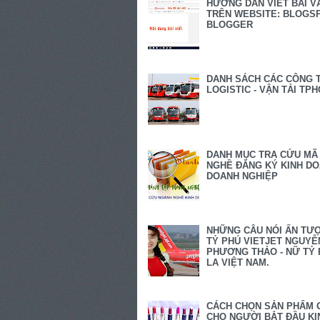
HƯỚNG DẪN VIẾT BÀI V
TRÊN WEBSITE: BLOGSP
BLOGGER
DANH SÁCH CÁC CÔNG 
LOGISTIC - VẬN TẢI TP
DANH MỤC TRA CỨU MÃ
NGHỀ ĐĂNG KÝ KINH D
DOANH NGHIỆP
NHỮNG CÂU NÓI ẤN TƯ
TỶ PHÚ VIETJET NGUYỄ
PHƯƠNG THẢO - NỮ TỶ 
LA VIỆT NAM.
CÁCH CHỌN SẢN PHẨM 
CHO NGƯỜI BẮT ĐẦU KI