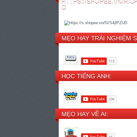
HTTPS://SHOPEE.VN/RI
O
MẸO HAY TRẢI NGHIỆM 
HỌC TIẾNG ANH:
MẸO HAY VỀ AI: