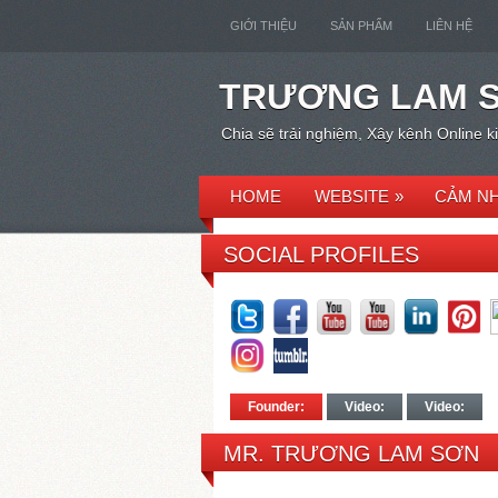
GIỚI THIỆU
SẢN PHẨM
LIÊN HỆ
TRƯƠNG LAM 
Chia sẽ trải nghiệm, Xây kênh Online 
HOME
WEBSITE
»
CẢM NH
SOCIAL PROFILES
Founder:
Video:
Video:
MR. TRƯƠNG LAM SƠN