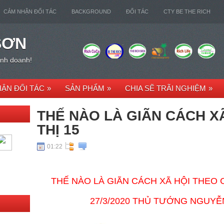
CẢM NHẬN ĐỐI TÁC
BACKGROUND
ĐỐI TÁC
CTY BE THE RICH
SƠN
kinh doanh!
ẬN ĐỐI TÁC
»
SẢN PHẨM
»
CHIA SẼ TRÃI NGHIỆM
»
THẾ NÀO LÀ GIÃN CÁCH XÃ
THỊ 15
01:22
THẾ NÀO LÀ GIÃN CÁCH XÃ HỘI THEO C
27/3/2020 THỦ TƯỚNG NGUY