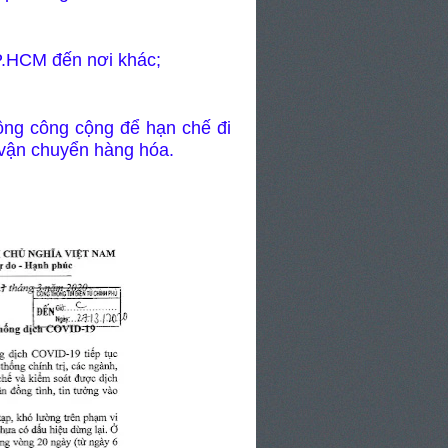
P.HCM đến nơi khác;
ông công cộng để hạn chế đi
n vận chuyển hàng hóa.