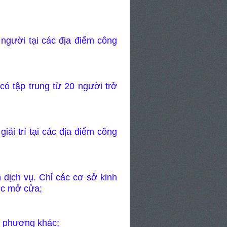
 người tại các địa điểm công
 có tập trung từ 20 người trở
iải trí tại các địa điểm công
 dịch vụ. Chỉ các cơ sở kinh
ược mở cửa;
ịa phương khác;