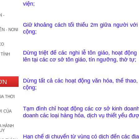
viện;
 -
Giữ khoảng cách tối thiểu 2m giữa người với
N - NONI
cộng;
CO
Dừng triệt để các nghi lễ tôn giáo, hoạt động
 TÍNH
lên tại các cơ sở tôn giáo, tín ngưỡng, thờ tự;
Dừng tất cả các hoạt động văn hóa, thể thao, g
ƠN
cộng;
ỦA THỜI
Tạm đình chỉ hoạt động các cơ sở kinh doanh
I CỦA
doanh các loại hàng hóa, dịch vụ thiết yếu đ
A HÀNH
DUY
Hạn chế di chuyển từ vùng có dịch đến các đ