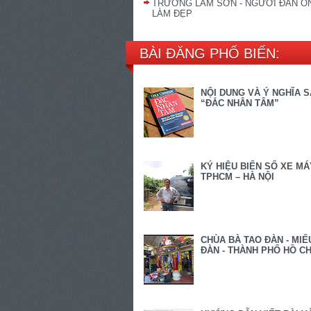
TRƯƠNG LAM SƠN - NGƯỜI ĐÀN Ô
LÀM ĐẸP
BÀI ĐĂNG PHỔ BIẾN:
NỘI DUNG VÀ Ý NGHĨA 
“ĐẮC NHÂN TÂM”
KÝ HIỆU BIỂN SỐ XE MÁ
TPHCM – HÀ NỘI
CHÙA BÀ TAO ĐÀN - MIẾ
ĐÀN - THÀNH PHỐ HỒ CH