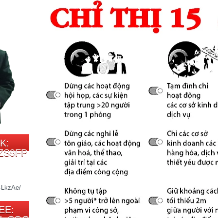
K:
ZS9FP
EE: