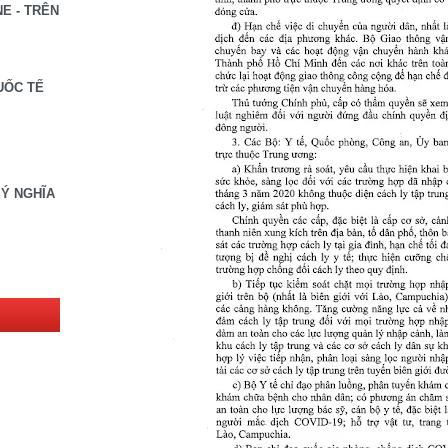
E - TRÊN
UỐC TẾ
 Ý NGHĨA