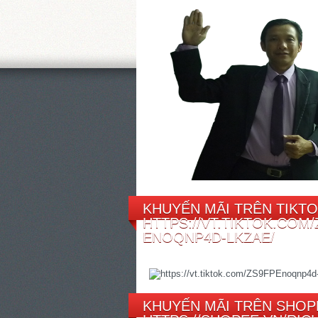
KHUYẾN MÃI TRÊN TIKTO
HTTPS://VT.TIKTOK.COM/
ENOQNP4D-LKZAE/
KHUYẾN MÃI TRÊN SHOP