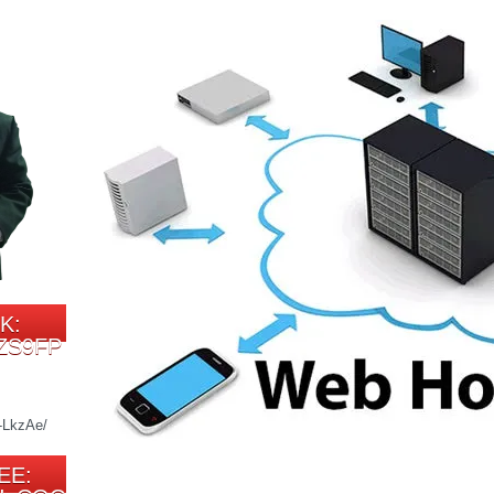
K:
ZS9FP
EE: