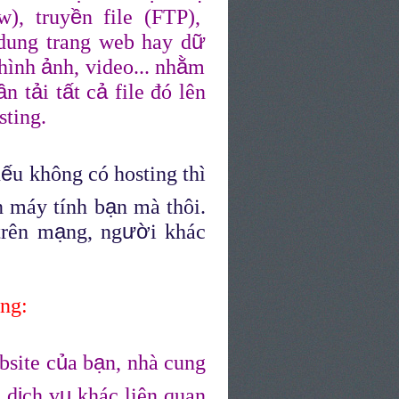
ề
), truy
n file (FTP),
ữ
 dung trang web hay d
ả
ằ
 hình
nh, video... nh
m
ầ
ả
ấ
ả
n t
i t
t c
file đó lên
sting.
ế
n
u không có hosting thì
ạ
n máy tính b
n mà thôi.
ạ
ườ
rên m
ng, ng
i khác
ing:
ủ
ạ
bsite c
a b
n, nhà cung
ị
ụ
 d
ch v
khác liên quan