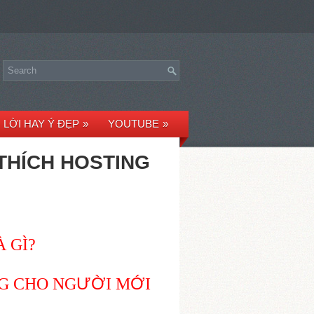
LỜI HAY Ý ĐẸP
»
YOUTUBE
»
 THÍCH HOSTING
 GÌ?
ƯỜ
Ớ
NG CHO NG
I M
I