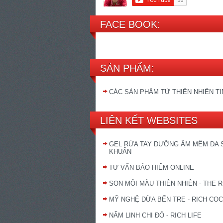
FACE BOOK:
SẢN PHẨM:
CÁC SẢN PHẨM TỪ THIÊN NHIÊN T
LIÊN KẾT WEBSITES
GEL RỬA TAY DƯỠNG ẨM MỀM DA 
KHUẨN
TƯ VẤN BẢO HIỂM ONLINE
SON MÔI MÀU THIÊN NHIÊN - THE R
MỸ NGHỆ DỪA BẾN TRE - RICH CO
NẤM LINH CHI ĐỎ - RICH LIFE