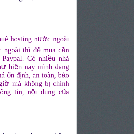
ướ
thuê hosting n
c ngoài
ể
ầ
c ngoài thì đ
mua c
n
ề
Paypal. Có nhi
u nhà
ư
ệ
h
hi
n nay mình đang
ổ
ị
ả
há
n đ
nh, an toàn, b
o
ờ
ị
gi
mà không b
chính
ộ
ủ
ông tin, n
i dung c
a