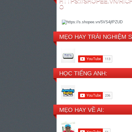
HTTPS://SHOPEE.VN/RI
O
MẸO HAY TRẢI NGHIỆM 
HỌC TIẾNG ANH:
MẸO HAY VỀ AI: