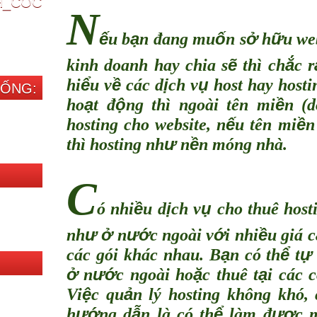
CH_COC
N
ế
ạ
ố
ở
ữ
u b
n đang mu
n s
h
u we
ẽ
ắ
kinh doanh hay chia s
thì ch
c r
ể
ề
ị
ụ
hi
u v
các d
ch v
host hay hosti
SỐNG:
ạ
ộ
ề
ho
t đ
ng thì ngoài tên mi
n (d
ế
ề
hosting cho website, n
u tên mi
n
ư
ề
th
ì
hosting nh
n
n móng nhà.
C
ề
ị
ụ
ó nhi
u d
ch v
cho thuê host
ư
ở
ướ
ớ
ề
nh
n
c ngoài v
i nhi
u giá c
ạ
ể
ự
các gói khác nhau. B
n có th
t
ở
ướ
ặ
ạ
n
c ngoài ho
c thuê t
i các c
ệ
ả
Vi
c qu
n lý hosting không khó, 
ướ
ẫ
ể
ượ
h
ng d
n là có th
làm đ
c 