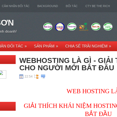
CẢM NHẬN ĐỐI TÁC
BACKGROUND
ĐỐI TÁC
CTY BE THE RICH
SƠN
kinh doanh!
ẬN ĐỐI TÁC
»
SẢN PHẨM
»
CHIA SẼ TRÃI NGHIỆM
»
WEBHOSTING LÀ GÌ - GIẢI
CHO NGƯỜI MỚI BẮT ĐẦU
22:54
WEB HOSTING LÀ
Ả
GI
I THÍCH KHÁI NIỆM HOSTI
Ắ
Ầ
B
T Đ
U