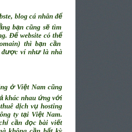
ể
bste, blog cá nhân đ
ằ
ạ
ẽ
ng b
n cũng s
tìm
ể
ể
ng. Đ
website có th
ạ
ầ
omain) thì b
n c
n
ượ
ư
 đ
c ví nh
l
à
nh
à
ở
ệ
ing
Vi
t Nam cũng
ả
ứ
ớ
khác nhau
ng v
i
ị
ụ
thuê d
ch v
hosting
ạ
ệ
ông ty t
i Vi
t Nam.
ỉ
ầ
ọ
ế
ch
c
n đ
c bài vi
t
ầ
ấ
mà không c
n b
t kỳ