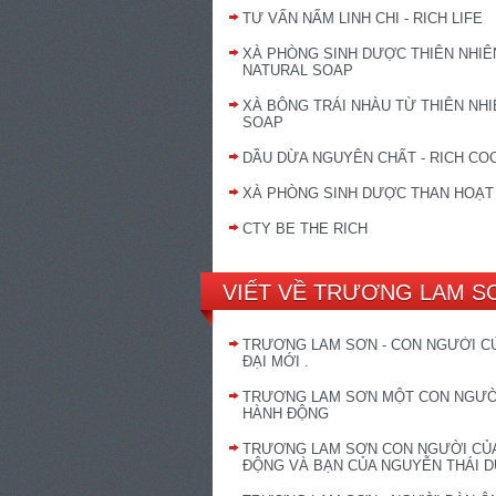
TƯ VẤN NẤM LINH CHI - RICH LIFE
XÀ PHÒNG SINH DƯỢC THIÊN NHIÊN
NATURAL SOAP
XÀ BÔNG TRÁI NHÀU TỪ THIÊN NHIÊ
SOAP
DẦU DỪA NGUYÊN CHẤT - RICH CO
XÀ PHÒNG SINH DƯỢC THAN HOẠT
CTY BE THE RICH
VIẾT VỀ TRƯƠNG LAM S
TRƯƠNG LAM SƠN - CON NGƯỜI C
ĐẠI MỚI .
TRƯƠNG LAM SƠN MỘT CON NGƯỜ
HÀNH ĐỘNG
TRƯƠNG LAM SƠN CON NGƯỜI CỦ
ĐỘNG VÀ BẠN CỦA NGUYỄN THÁI 