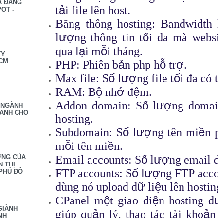
À ĐĂNG
ả
t
i file lên host.
OT -
Băng thông hosting: Bandwidth 
ượ
ố
l
ng thông tin t
i đa mà websi
ạ
ỗ
qua l
i m
i tháng.
TY
HCM
ả
ỗ
ợ
PHP: Phiên b
n php h
tr
.
ố
ượ
ố
Max file: S
l
ng file t
i đa có 
ộ
ớ
ệ
RAM: B
nh
đ
m.
ố
ượ
Addon domain: S
l
ng domai
 NGÀNH
OANH CHO
hosting.
ố
ượ
ề
Subdomain: S
l
ng tên mi
n 
ỗ
ề
m
i tên mi
n.
ố
ượ
Email accounts: S
l
ng email 
ỢNG CỦA
N THỊ
ố
ượ
FTP accounts: S
l
ng FTP acco
PHÚ ĐÔ
ữ
ệ
dùng nó upload d
li
u lên hostin
ộ
ệ
CPanel m
t giao di
n hosting đ
GIÀNH
ả
ả
giúp qu
n lý, thao tác tài kho
n
NH