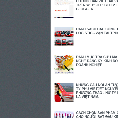
HƯỚNG DẪN VIẾT BÀI V
TRÊN WEBSITE: BLOGSP
BLOGGER
DANH SÁCH CÁC CÔNG 
LOGISTIC - VẬN TẢI TP
DANH MỤC TRA CỨU MÃ
NGHỀ ĐĂNG KÝ KINH D
DOANH NGHIỆP
NHỮNG CÂU NÓI ẤN TƯ
TỶ PHÚ VIETJET NGUYỄ
PHƯƠNG THẢO - NỮ TỶ 
LA VIỆT NAM.
CÁCH CHỌN SẢN PHẨM 
CHO NGƯỜI BẮT ĐẦU KI