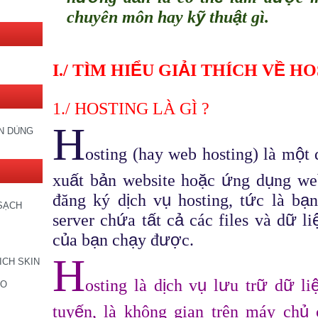
ỹ
ậ
chuyên môn hay k
thu
t gì.
Ể
Ả
Ề
I./ TÌM HI
U GI
I THÍCH V
HO
1./ HOSTING LÀ GÌ ?
H
IN DÙNG
ộ
osting (hay web hosting) là m
t 
ấ
ả
ặ
ứ
ụ
xu
t b
n website ho
c
ng d
ng web
ị
ụ
ứ
ạ
đăng ký d
ch v
hosting, t
c là b
n
SẠCH
ứ
ấ
ả
ữ
server ch
a t
t c
các files và d
li
ủ
ạ
ạ
ượ
c
a b
n ch
y đ
c.
H
ICH SKIN
ị
ụ
ư
ữ
ữ
osting là d
ch v
l
u tr
d
li
CO
ế
ủ
tuy
n, là không gian trên máy ch
c