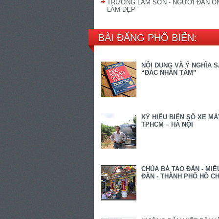
TRƯƠNG LAM SƠN - NGƯỜI ĐÀN Ô
LÀM ĐẸP
BÀI ĐĂNG PHỔ BIẾN:
NỘI DUNG VÀ Ý NGHĨA 
“ĐẮC NHÂN TÂM”
KÝ HIỆU BIỂN SỐ XE MÁ
TPHCM – HÀ NỘI
CHÙA BÀ TAO ĐÀN - MIẾ
ĐÀN - THÀNH PHỐ HỒ CH