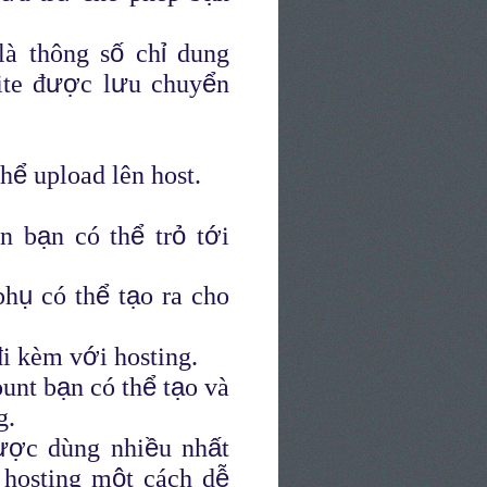
ố
ỉ
là thông s
ch
dung
ượ
ư
ể
te đ
c l
u chuy
n
ể
th
upload lên host.
ạ
ể
ỏ
ớ
n b
n có th
tr
t
i
ụ
ể
ạ
ph
có th
t
o ra cho
ớ
đi kèm v
i hosting.
ạ
ể
ạ
unt b
n có th
t
o và
g.
ượ
ề
ấ
c dùng nhi
u nh
t
ộ
ễ
 hosting m
t cách d