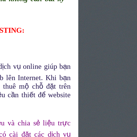
STING:
ị
ụ
ạ
d
ch v
online giúp b
n
ạ
 lên Internet. Khi b
n
ộ
ỗ
ặ
 thuê m
ch
đ
t trên
ệ
ầ
ế
ể
u c
n thi
t đ
website
ệ
ẻ
ệ
ự
u và chia s
li
u tr
c
ặ
ị
ụ
ó cài đ
t các d
ch v