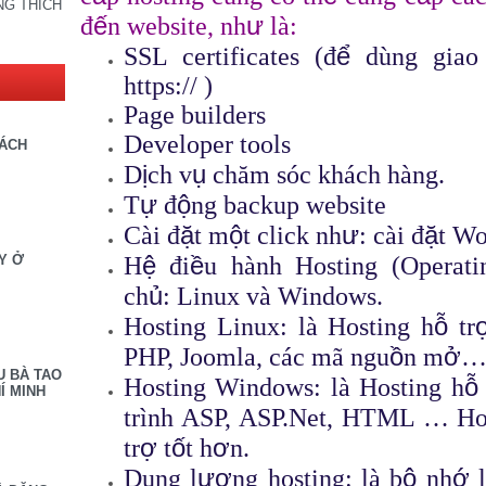
NG THÍCH
ế
ư
đ
n website, nh
l
à
:
ể
SSL certificates (đ
dùng giao
https:// )
Page builders
Developer tools
SÁCH
ị
ụ
D
ch v
chăm sóc khách hàng.
ự
ộ
T
đ
ng backup website
ặ
ộ
ư
ặ
Cài đ
t m
t click nh
: c
à
i
đ
t Wo
ệ
ề
H
đi
u hành Hosting (Operati
Y Ở
ủ
ch
: Linux và Windows.
ỗ
Hosting Linux: là Hosting h
tr
ồ
ở
PHP, Joomla, các mã ngu
n m
U BÀ TAO
ỗ
Hosting Windows: là Hosting h
Í MINH
trình ASP, ASP.Net, HTML … Ho
ợ
ố
ơ
tr
t
t h
n.
ượ
ộ
ớ
Dung l
ng hosting: là b
nh
l