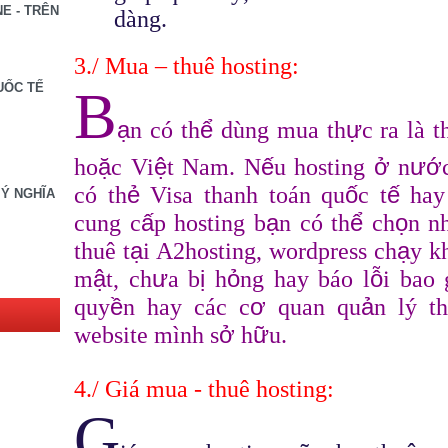
E - TRÊN
dàng.
3./ Mua – thuê hosting:
UỐC TẾ
B
ạ
ể
ự
n có th
dùng mua th
c ra là 
ặ
ệ
ế
ở
ướ
ho
c Vi
t Nam. N
u hosting
n
ẻ
ố
ế
có th
Visa thanh toán qu
c t
hay 
 Ý NGHĨA
ấ
ạ
ể
ọ
cung c
p hosting b
n có th
ch
n n
ạ
ạ
thuê t
i A2hosting, wordpress ch
y k
ậ
ư
ị
ỏ
ỗ
m
t, ch
a b
h
ng hay báo l
i bao 
ề
ơ
ả
quy
n hay các c
quan qu
n lý th
ở
ữ
website mình s
h
u.
4./ Giá mua - thuê hosting:
G