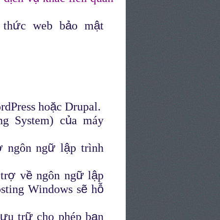
ứ
ả
ậ
 th
c web b
o m
t
ặ
rdPress ho
c Drupal.
ủ
ng System) c
a máy
ợ
ữ
ậ
ngôn ng
l
p trình
…
ợ
ề
ữ
ậ
tr
v
ngôn ng
l
p
ẽ
ỗ
sting Windows s
h
ư
ữ
ạ
u tr
cho phép b
n