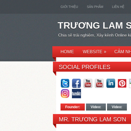
GIỚI THIỆU
SẢN PHẨM
LIÊN HỆ
TRƯƠNG LAM 
Chia sẽ trải nghiệm, Xây kênh Online 
HOME
WEBSITE
»
CẢM NH
SOCIAL PROFILES
Founder:
Video:
Video:
MR. TRƯƠNG LAM SƠN