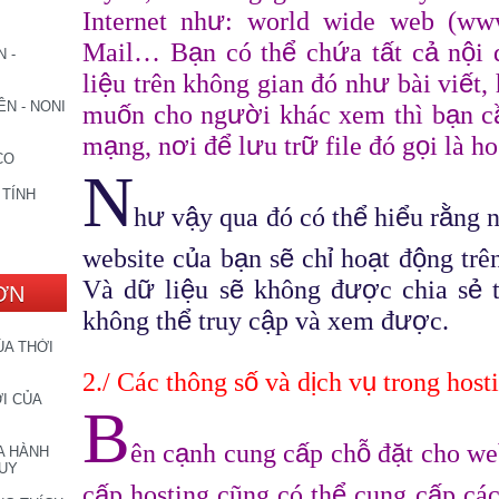
ư
Internet nh
: world wide web (www
ạ
ể
ứ
ấ
ả
ộ
Mail… B
n có th
ch
a t
t c
n
i
 -
ệ
ư
ế
li
u trên không gian đó nh
b
à
i vi
t,
N - NONI
ố
ườ
ạ
mu
n cho ng
i khác xem thì b
n c
ạ
ơ
ể
ư
ữ
ọ
m
ng, n
i
đ
l
u tr
file đó g
i là ho
CO
N
 TÍNH
ư
ậ
ể
ể
ằ
h
v
y qua đó có th
hi
u r
ng 
ủ
ạ
ẽ
ỉ
ạ
ộ
website c
a b
n s
ch
ho
t đ
ng trê
ữ
ệ
ẽ
ượ
ẻ
Và d
li
u s
không đ
c chia s
t
ƠN
ể
ậ
ượ
không th
truy c
p và xem đ
c.
ỦA THỜI
ố
ị
ụ
2./ Các thông s
và d
ch v
trong host
I CỦA
B
ạ
ấ
ỗ
ặ
ên c
nh cung c
p ch
đ
t cho we
A HÀNH
DUY
ấ
ể
ấ
c
p hosting cũng có th
cung c
p các