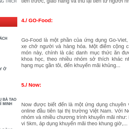
tiền trước, giao hàng và thu lại tiền từ người 
NG THÍCH
4./ GO-Food:
SÁCH
Go-Food là một phần của ứng dụng Go-Viet,
xe chở người và hàng hóa. Một điểm cộng 
món này, chính là các danh mục thức ăn đư
khoa học, theo nhiều nhóm sở thích khác n
hạng mục gần tôi, đến khuyến mãi khủng...
Y Ở
5./ Now:
U BÀ TAO
Now được biết đến là một ứng dụng chuyên v
Í MINH
online đầu tiên tại thị trường Việt Nam. Với 
nhóm và nhiều chương trình khuyến mãi như: 
vi 5km, áp dụng khuyến mãi theo khung giờ,.