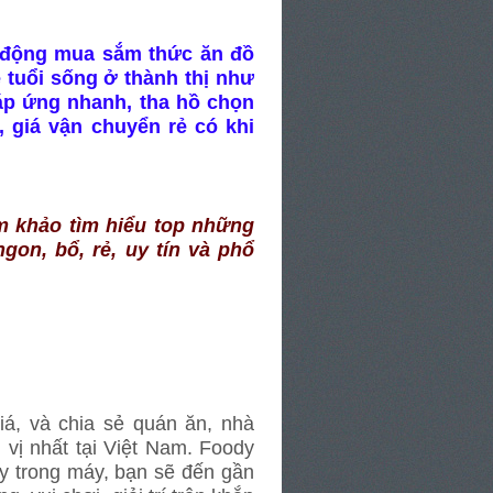
t động mua sắm thức ăn đồ
 tuổi sống ở thành thị như
 đáp ứng nhanh, tha hồ chọn
 giá vận chuyển rẻ có khi
 khảo tìm hiểu top những
gon, bổ, rẻ, uy tín và phổ
iá, và chia sẻ quán ăn, nhà
 vị nhất tại Việt Nam. Foody
y trong máy, bạn sẽ đến gần