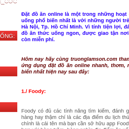
CH_COC
Đặt đồ ăn online là một trong những hoạ
uống phổ biến nhất là với những người trẻ
Hà Nội, Tp. Hồ Chí Minh. Vì tính tiện lợi,
đồ ăn thức uống ngon, được giao tận nơi,
SỐNG:
còn miễn phí.
Hôm nay hãy cùng truonglamson.com tham
ứng dụng đặt đồ ăn online nhanh, thơm, n
biến nhất hiện nay sau đây:
1./ Foody:
Foody có đủ các tính năng tìm kiếm, đánh g
hàng hay thậm chí là các địa điểm du lịch thú
chính là cái tên mà bạn cần sở hữu app Food