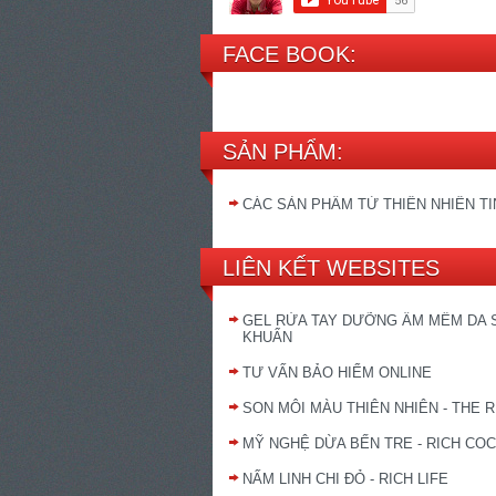
FACE BOOK:
SẢN PHẨM:
CÁC SẢN PHẨM TỪ THIÊN NHIÊN T
LIÊN KẾT WEBSITES
GEL RỬA TAY DƯỠNG ẨM MỀM DA 
KHUẨN
TƯ VẤN BẢO HIỂM ONLINE
SON MÔI MÀU THIÊN NHIÊN - THE R
MỸ NGHỆ DỪA BẾN TRE - RICH CO
NẤM LINH CHI ĐỎ - RICH LIFE