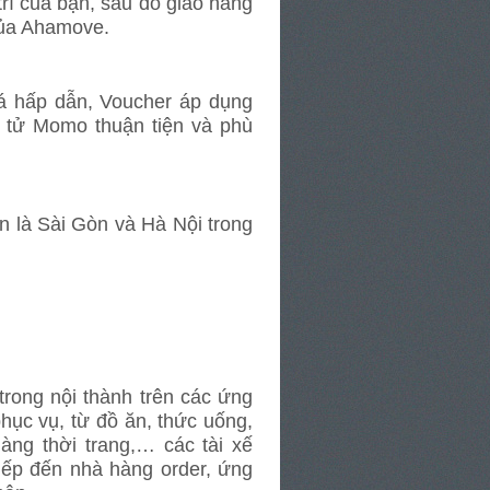
trí của bạn, sau đó giao hàng
 của Ahamove.
á hấp dẫn, Voucher áp dụng
n tử Momo thuận tiện và phù
ớn là Sài Gòn và Hà Nội trong
rong nội thành trên các ứng
ục vụ, từ đồ ăn, thức uống,
ng thời trang,… các tài xế
ếp đến nhà hàng order, ứng