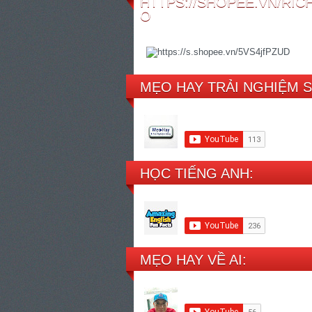
HTTPS://SHOPEE.VN/RI
O
MẸO HAY TRẢI NGHIỆM 
HỌC TIẾNG ANH:
MẸO HAY VỀ AI: