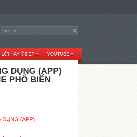
LỜI HAY Ý ĐẸP
»
YOUTUBE
»
G DỤNG (APP)
NE PHỔ BIẾN
 DỤNG (APP)