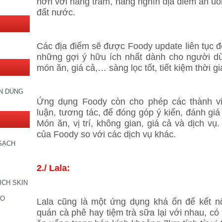
hơn với hàng trăm, hàng nghìn địa điểm ăn uống
đất nước.
Các địa điểm sẽ được Foody update liên tục 
những gợi ý hữu ích nhất dành cho người dù
món ăn, giá cả,… sàng lọc tốt, tiết kiệm thời 
IN DÙNG
Ứng dụng Foody còn cho phép các thành vi
luận, tương tác, để đóng góp ý kiến, đánh giá 
Món ăn, vị trí, không gian, giá cả và dịch vụ
của Foody so với các dịch vụ khác.
SẠCH
2./ Lala:
ICH SKIN
CO
Lala cũng là một ứng dụng khá ổn để kết n
quán cà phê hay tiệm trà sữa lại với nhau, c