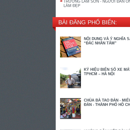
TRƯƠNG LAM SƠN - NGƯỜI ĐÀN Ô
LÀM ĐẸP
BÀI ĐĂNG PHỔ BIẾN:
NỘI DUNG VÀ Ý NGHĨA 
“ĐẮC NHÂN TÂM”
KÝ HIỆU BIỂN SỐ XE MÁ
TPHCM – HÀ NỘI
CHÙA BÀ TAO ĐÀN - MIẾ
ĐÀN - THÀNH PHỐ HỒ CH