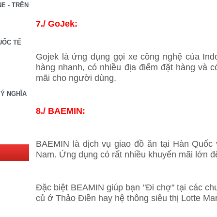
E - TRÊN
7./ GoJek:
UỐC TẾ
Gojek là ứng dụng gọi xe công nghệ của Indo
hàng nhanh, có nhiều địa điểm đặt hàng và c
mãi cho người dùng.
 Ý NGHĨA
8./ BAEMIN:
BAEMIN là dịch vụ giao đồ ăn tại Hàn Quốc v
Nam. Ứng dụng có rất nhiều khuyến mãi lớn đ
Đặc biệt BEAMIN giúp bạn "Đi chợ" tại các chu
củ ớ Thảo Điền hay hệ thông siêu thị Lotte M