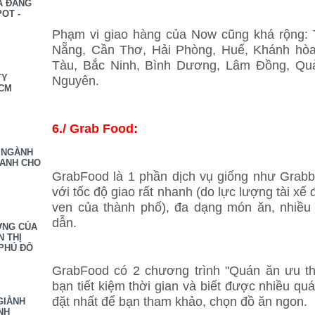
À ĐĂNG
OT -
Phạm vi giao hàng của Now cũng khá rộng: 
Nẵng, Cần Thơ, Hải Phòng, Huế, Khánh hòa
Tàu, Bắc Ninh, Bình Dương, Lâm Đồng, Qu
TY
Nguyên.
HCM
6./ Grab Food:
 NGÀNH
OANH CHO
GrabFood là 1 phần dịch vụ giống như Grabb
với tốc độ giao rất nhanh (do lực lượng tài xế
ven của thành phố), đa dạng món ăn, nhiều
dẫn.
ỢNG CỦA
N THỊ
PHÚ ĐÔ
GrabFood có 2 chương trình "Quán ăn ưu thí
bạn tiết kiệm thời gian và biết được nhiều qu
đặt nhất để bạn tham khảo, chọn đồ ăn ngon.
GIÀNH
NH