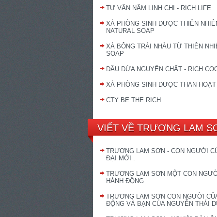
TƯ VẤN NẤM LINH CHI - RICH LIFE
XÀ PHÒNG SINH DƯỢC THIÊN NHIÊN
NATURAL SOAP
XÀ BÔNG TRÁI NHÀU TỪ THIÊN NHIÊ
SOAP
DẦU DỪA NGUYÊN CHẤT - RICH CO
XÀ PHÒNG SINH DƯỢC THAN HOẠT
CTY BE THE RICH
VIẾT VỀ TRƯƠNG LAM S
TRƯƠNG LAM SƠN - CON NGƯỜI C
ĐẠI MỚI .
TRƯƠNG LAM SƠN MỘT CON NGƯỜ
HÀNH ĐỘNG
TRƯƠNG LAM SƠN CON NGƯỜI CỦ
ĐỘNG VÀ BẠN CỦA NGUYỄN THÁI 