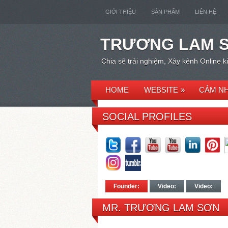
GIỚI THIỆU
SẢN PHẨM
LIÊN HỆ
TRƯƠNG LAM 
Chia sẽ trải nghiệm, Xây kênh Online 
HOME
WEBSITE
»
CẢM NH
SOCIAL PROFILES
Founder:
Video:
Video:
MR. TRƯƠNG LAM SƠN