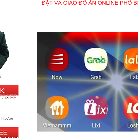
ĐẶT VÀ GIAO ĐỒ ĂN ONLINE PHỔ B
K:
ZS9FP
EE: