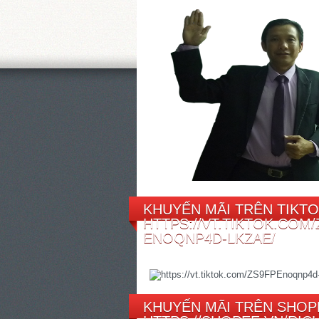
KHUYẾN MÃI TRÊN TIKTO
HTTPS://VT.TIKTOK.COM/
ENOQNP4D-LKZAE/
KHUYẾN MÃI TRÊN SHOP