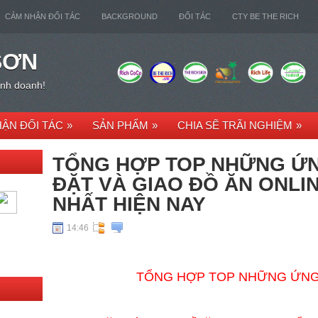
CẢM NHẬN ĐỐI TÁC
BACKGROUND
ĐỐI TÁC
CTY BE THE RICH
SƠN
kinh doanh!
ẬN ĐỐI TÁC
»
SẢN PHẨM
»
CHIA SẼ TRÃI NGHIỆM
»
TỔNG HỢP TOP NHỮNG ỨN
ĐẶT VÀ GIAO ĐỒ ĂN ONLI
NHẤT HIỆN NAY
14:46
TỔNG HỢP TOP NHỮNG ỨNG