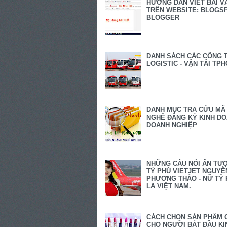
HƯỚNG DẪN VIẾT BÀI V
TRÊN WEBSITE: BLOGSP
BLOGGER
DANH SÁCH CÁC CÔNG 
LOGISTIC - VẬN TẢI TP
DANH MỤC TRA CỨU MÃ
NGHỀ ĐĂNG KÝ KINH D
DOANH NGHIỆP
NHỮNG CÂU NÓI ẤN TƯ
TỶ PHÚ VIETJET NGUYỄ
PHƯƠNG THẢO - NỮ TỶ 
LA VIỆT NAM.
CÁCH CHỌN SẢN PHẨM 
CHO NGƯỜI BẮT ĐẦU KI